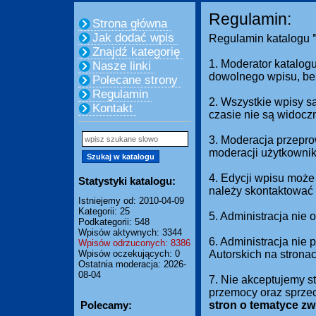
Regulamin:
Strona główna
Jak dodać wpis
Regulamin katalogu
Znajdź kategorię
1. Moderator katalogu
Nasze linki
dowolnego wpisu, be
Polecane strony
Regulamin
2. Wszystkie wpisy s
Kontakt
czasie nie są widocz
3. Moderacja przepro
moderacji użytkownik
4. Edycji wpisu może
Statystyki katalogu:
należy skontaktować 
Istniejemy od: 2010-04-09
Kategorii: 25
5. Administracja nie
Podkategorii: 548
Wpisów aktywnych: 3344
6. Administracja nie
Wpisów odrzuconych: 8386
Wpisów oczekujących: 0
Autorskich na strona
Ostatnia moderacja: 2026-
08-04
7. Nie akceptujemy s
przemocy oraz sprze
Polecamy:
stron o tematyce z