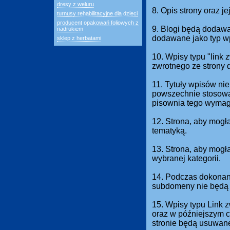
dresy z weluru
8. Opis strony oraz j
turnusy rehabilitacyjne dla dzieci
producent opakowań foliowych z
9. Blogi będą dodawan
nadrukiem
dodawane jako typ w
sklep z herbatami
10. Wpisy typu "link
zwrotnego ze strony 
11. Tytuły wpisów nie
powszechnie stosowan
pisownia tego wymag
12. Strona, aby mogł
tematyką.
13. Strona, aby mog
wybranej kategorii.
14. Podczas dokonani
subdomeny nie będą 
15. Wpisy typu Link 
oraz w późniejszym c
stronie będą usuwan