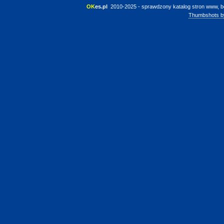
OK
es.pl
 2010-2025 - sprawdzony katalog stron www, b
Thumbshots b