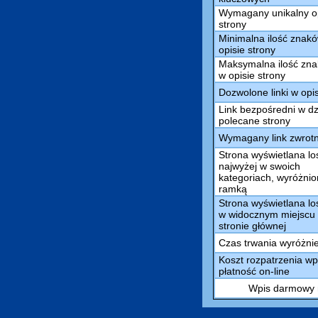
Wymagany unikalny o
strony
Minimalna ilość znak
opisie strony
Maksymalna ilość zn
w opisie strony
Dozwolone linki w opi
Link bezpośredni w dz
polecane strony
Wymagany link zwrot
Strona wyświetlana l
najwyżej w swoich
kategoriach, wyróżni
ramką
Strona wyświetlana l
w widocznym miejscu
stronie głównej
Czas trwania wyróżni
Koszt rozpatrzenia wp
płatność on-line
Wpis darmowy m