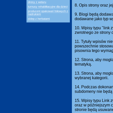
dresy z weluru
8. Opis strony oraz j
turnusy rehabilitacyjne dla dzieci
producent opakowań foliowych z
9. Blogi będą dodawan
nadrukiem
dodawane jako typ w
sklep z herbatami
10. Wpisy typu "link
zwrotnego ze strony 
11. Tytuły wpisów nie
powszechnie stosowan
pisownia tego wymag
12. Strona, aby mogł
tematyką.
13. Strona, aby mog
wybranej kategorii.
14. Podczas dokonani
subdomeny nie będą 
15. Wpisy typu Link 
oraz w późniejszym c
stronie będą usuwan