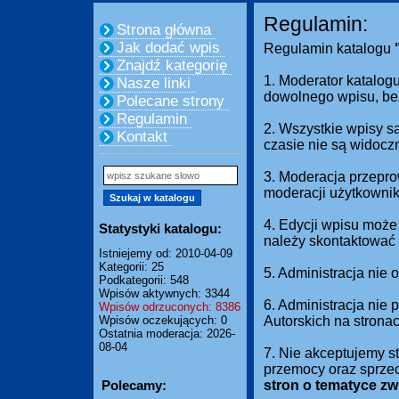
Regulamin:
Strona główna
Jak dodać wpis
Regulamin katalogu
Znajdź kategorię
1. Moderator katalogu
Nasze linki
dowolnego wpisu, be
Polecane strony
Regulamin
2. Wszystkie wpisy s
Kontakt
czasie nie są widocz
3. Moderacja przepro
moderacji użytkownik
4. Edycji wpisu może
Statystyki katalogu:
należy skontaktować 
Istniejemy od: 2010-04-09
Kategorii: 25
5. Administracja nie
Podkategorii: 548
Wpisów aktywnych: 3344
6. Administracja nie
Wpisów odrzuconych: 8386
Wpisów oczekujących: 0
Autorskich na strona
Ostatnia moderacja: 2026-
08-04
7. Nie akceptujemy s
przemocy oraz sprze
Polecamy:
stron o tematyce z