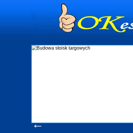
dynia
dministrowanie
ściami Gdynia i
ieżący nadzór nad
iczenia, organizację
ta obejmuje także
uchomościami Gdynia
potrzebny jest
ieruchomości Sopot
nia, Progreen-Adm
w codziennym
dla tych
←