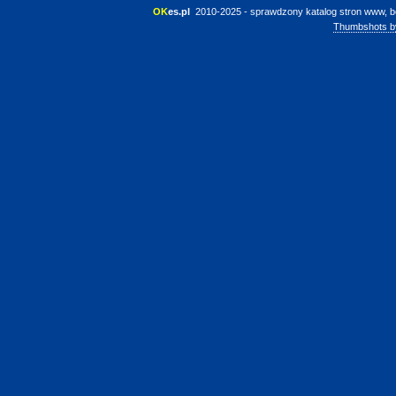
OK
es.pl
 2010-2025 - sprawdzony katalog stron www, b
Thumbshots b