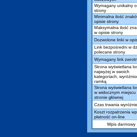
Wymagany unikalny o
strony
Minimalna ilość znak
opisie strony
Maksymalna ilość zn
w opisie strony
Dozwolone linki w opi
Link bezpośredni w dz
polecane strony
Wymagany link zwrot
Strona wyświetlana l
najwyżej w swoich
kategoriach, wyróżni
ramką
Strona wyświetlana l
w widocznym miejscu
stronie głównej
Czas trwania wyróżni
Koszt rozpatrzenia wp
płatność on-line
Wpis darmowy m