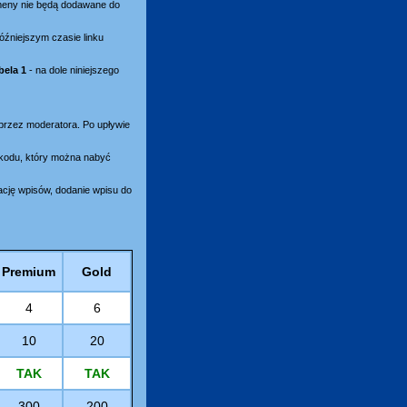
omeny nie będą dodawane do
óźniejszym czasie linku
bela 1
- na dole niniejszego
 przez moderatora. Po upływie
ikodu, który można nabyć
ację wpisów, dodanie wpisu do
Premium
Gold
4
6
10
20
TAK
TAK
300
200