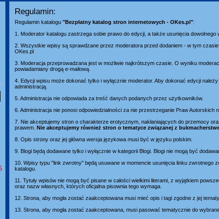
Regulamin:
Regulamin katalogu
"Bezpłatny katalog stron internetowych - OKes.pl"
:
1. Moderator katalogu zastrzega sobie prawo do edycji, a także usunięcia dowolnego
2. Wszystkie wpisy są sprawdzane przez moderatora przed dodaniem - w tym czasie 
OKes.pl
3. Moderacja przeprowadzana jest w możliwie najkrótszym czasie. O wyniku moderacj
powiadamiany drogą e-mailową.
4. Edycji wpisu może dokonać tylko i wyłącznie moderator. Aby dokonać edycji należ
administracją.
5. Administracja nie odpowiada za treść danych podanych przez użytkowników.
6. Administracja nie ponosi odpowiedzialności za nie przestrzeganie Praw Autorskich
7. Nie akceptujemy stron o charakterze erotycznym, nakłaniających do przemocy or
prawem.
Nie akceptujemy również stron o tematyce związanej z bukmacherstw
8. Opis strony oraz jej główna wersja językowa musi być w języku polskim.
9. Blogi będą dodawane tylko i wyłącznie w kategorii Blogi. Blogi nie mogą być dodawa
10. Wpisy typu "link zwrotny" będą usuwane w momencie usunięcia linku zwrotnego z
6
katalogu.
11. Tytuły wpisów nie mogą być pisane w całości wielkimi literami, z wyjątkiem pows
oraz nazw własnych, których oficjalna pisownia tego wymaga.
12. Strona, aby mogła zostać zaakceptowana musi mieć opis i tagi zgodne z jej temat
13. Strona, aby mogła zostać zaakceptowana, musi pasować tematycznie do wybranej 