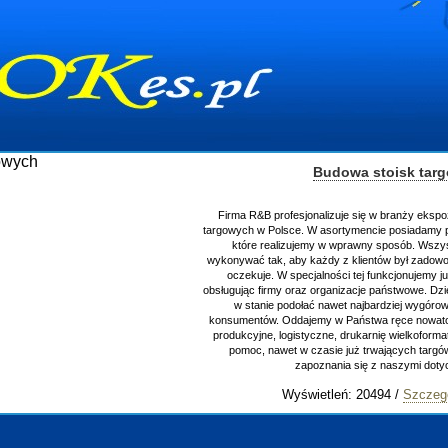
Budowa stoisk tar
Firma R&B profesjonalizuje się w branży ekspo
targowych w Polsce. W asortymencie posiadamy p
które realizujemy w wprawny sposób. Wszys
wykonywać tak, aby każdy z klientów był zadowo
oczekuje. W specjalności tej funkcjonujemy j
obsługując firmy oraz organizacje państwowe. Dzi
w stanie podołać nawet najbardziej wygór
konsumentów. Oddajemy w Państwa ręce nowator
produkcyjne, logistyczne, drukarnię wielkoform
pomoc, nawet w czasie już trwających targ
zapoznania się z naszymi do
Wyświetleń: 20494 /
Szczeg