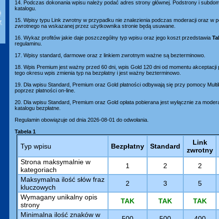
14. Podczas dokonania wpisu należy podać adres strony głównej. Podstrony i subd
katalogu.
i
15. Wpisy typu Link zwrotny w przypadku nie znalezienia podczas moderacji oraz w p
z
zwrotnego na wskazanej przez użytkownika stronie będą usuwane.
16. Wykaz profitów jakie daje poszczególny typ wpisu oraz jego koszt przedstawia
Ta
regulaminu.
17. Wpisy standard, darmowe oraz z linkiem zwrotnym ważne są bezterminowo.
18. Wpis Premium jest ważny przed 60 dni, wpis Gold 120 dni od momentu akceptacji
tego okresu wpis zmienia typ na bezpłatny i jest ważny bezterminowo.
19. Dla wpisu Standard, Premium oraz Gold płatności odbywają się przy pomocy Mult
poprzez płatności on-line.
20. Dla wpisu Standard, Premium oraz Gold opłata pobierana jest wyłącznie za moder
katalogu bezpłatne.
Regulamin obowiązuje od dnia 2026-08-01 do odwołania.
Tabela 1
Link
Typ wpisu
Bezpłatny
Standard
zwrotny
Strona maksymalnie w
1
2
2
kategoriach
Maksymalna ilość słów fraz
2
3
5
kluczowych
Wymagany unikalny opis
TAK
TAK
TAK
strony
Minimalna ilość znaków w
500
500
400