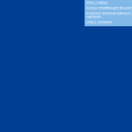
dresy z weluru
turnusy rehabilitacyjne dla dziec
producent opakowań foliowych 
nadrukiem
sklep z herbatami