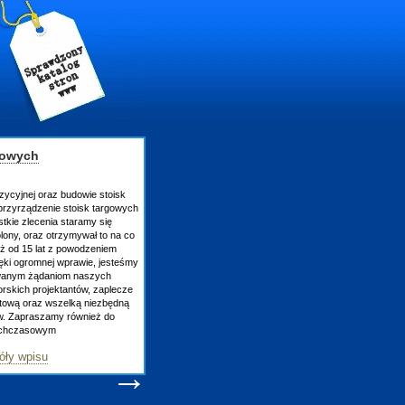
gowych
zycyjnej oraz budowie stoisk
rzyrządzenie stoisk targowych
tkie zlecenia staramy się
lony, oraz otrzymywał to na co
uż od 15 lat z powodzeniem
ęki ogromnej wprawie, jesteśmy
owanym żądaniom naszych
skich projektantów, zaplecze
atową oraz wszelką niezbędną
ów. Zapraszamy również do
tychczasowym
óły wpisu
→