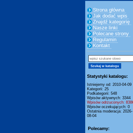
Strona główna
Jak dodać wpis
Znajdź kategorię
Nasze linki
Polecane strony
Regulamin
Kontakt
Statystyki katalogu:
Istniejemy od: 2010-04-09
Kategorii: 25
Podkategorii: 548
Wpisów aktywnych: 3344
Wpisów odrzuconych: 838
Wpisów oczekujących: 0
Ostatnia moderacja: 2026-
08-04
Polecamy: