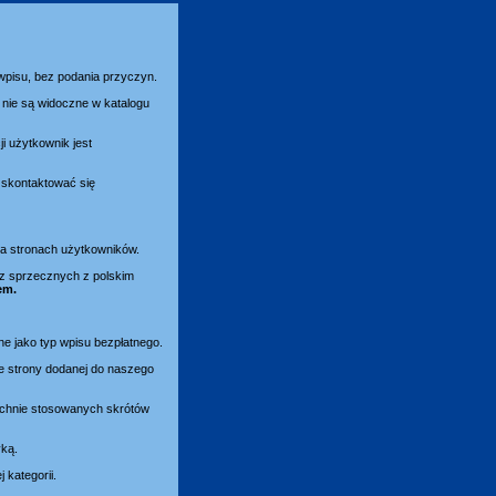
 wpisu, bez podania przyczyn.
nie są widoczne w katalogu
i użytkownik jest
y skontaktować się
 na stronach użytkowników.
az sprzecznych z polskim
em.
ne jako typ wpisu bezpłatnego.
e strony dodanej do naszego
zechnie stosowanych skrótów
yką.
kategorii.