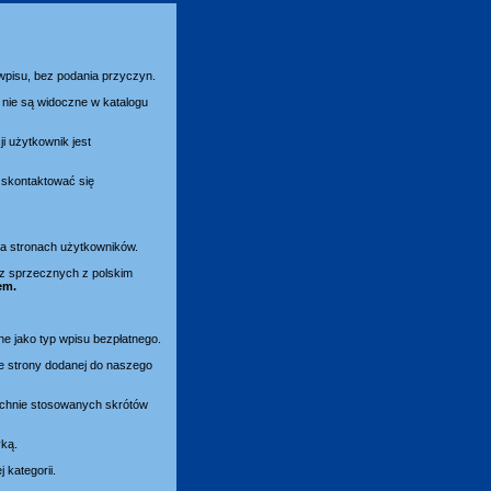
 wpisu, bez podania przyczyn.
nie są widoczne w katalogu
i użytkownik jest
y skontaktować się
 na stronach użytkowników.
az sprzecznych z polskim
em.
ne jako typ wpisu bezpłatnego.
e strony dodanej do naszego
zechnie stosowanych skrótów
yką.
kategorii.