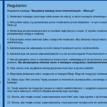
Regulamin:
Regulamin katalogu
"Bezpłatny katalog stron internetowych - OKes.pl"
:
1. Moderator katalogu zastrzega sobie prawo do edycji, a także usunięcia dowolnego
2. Wszystkie wpisy są sprawdzane przez moderatora przed dodaniem - w tym czasie 
OKes.pl
3. Moderacja przeprowadzana jest w możliwie najkrótszym czasie. O wyniku moderacj
powiadamiany drogą e-mailową.
4. Edycji wpisu może dokonać tylko i wyłącznie moderator. Aby dokonać edycji należ
administracją.
5. Administracja nie odpowiada za treść danych podanych przez użytkowników.
6. Administracja nie ponosi odpowiedzialności za nie przestrzeganie Praw Autorskich
7. Nie akceptujemy stron o charakterze erotycznym, nakłaniających do przemocy or
prawem.
Nie akceptujemy również stron o tematyce związanej z bukmacherstw
8. Opis strony oraz jej główna wersja językowa musi być w języku polskim.
9. Blogi będą dodawane tylko i wyłącznie w kategorii Blogi. Blogi nie mogą być dodawa
10. Wpisy typu "link zwrotny" będą usuwane w momencie usunięcia linku zwrotnego z
6
katalogu.
11. Tytuły wpisów nie mogą być pisane w całości wielkimi literami, z wyjątkiem pows
oraz nazw własnych, których oficjalna pisownia tego wymaga.
12. Strona, aby mogła zostać zaakceptowana musi mieć opis i tagi zgodne z jej temat
13. Strona, aby mogła zostać zaakceptowana, musi pasować tematycznie do wybranej 