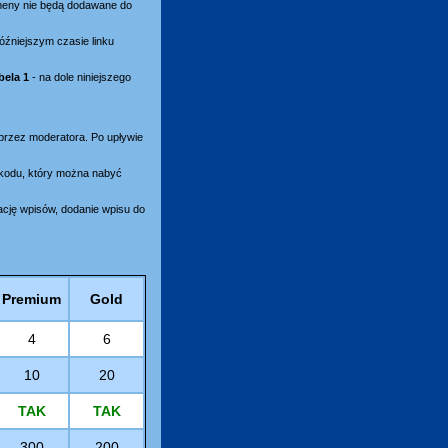
omeny nie będą dodawane do
óźniejszym czasie linku
bela 1
- na dole niniejszego
 przez moderatora. Po upływie
ikodu, który można nabyć
ację wpisów, dodanie wpisu do
Premium
Gold
4
6
10
20
TAK
TAK
300
200