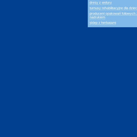
dresy z weluru
turnusy rehabilitacyjne dla dziec
producent opakowań foliowych 
nadrukiem
sklep z herbatami