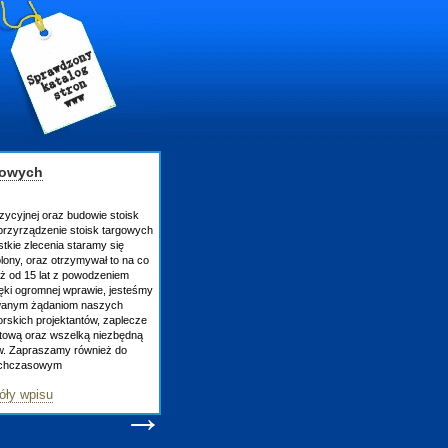
gowych
zycyjnej oraz budowie stoisk
rzyrządzenie stoisk targowych
tkie zlecenia staramy się
lony, oraz otrzymywał to na co
uż od 15 lat z powodzeniem
ęki ogromnej wprawie, jesteśmy
owanym żądaniom naszych
skich projektantów, zaplecze
atową oraz wszelką niezbędną
ów. Zapraszamy również do
tychczasowym
óły wpisu
→