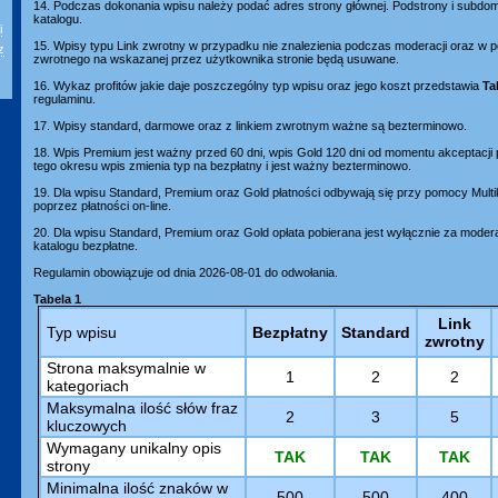
14. Podczas dokonania wpisu należy podać adres strony głównej. Podstrony i subd
katalogu.
i
15. Wpisy typu Link zwrotny w przypadku nie znalezienia podczas moderacji oraz w p
z
zwrotnego na wskazanej przez użytkownika stronie będą usuwane.
16. Wykaz profitów jakie daje poszczególny typ wpisu oraz jego koszt przedstawia
Ta
regulaminu.
17. Wpisy standard, darmowe oraz z linkiem zwrotnym ważne są bezterminowo.
18. Wpis Premium jest ważny przed 60 dni, wpis Gold 120 dni od momentu akceptacji
tego okresu wpis zmienia typ na bezpłatny i jest ważny bezterminowo.
19. Dla wpisu Standard, Premium oraz Gold płatności odbywają się przy pomocy Mult
poprzez płatności on-line.
20. Dla wpisu Standard, Premium oraz Gold opłata pobierana jest wyłącznie za moder
katalogu bezpłatne.
Regulamin obowiązuje od dnia 2026-08-01 do odwołania.
Tabela 1
Link
Typ wpisu
Bezpłatny
Standard
zwrotny
Strona maksymalnie w
1
2
2
kategoriach
Maksymalna ilość słów fraz
2
3
5
kluczowych
Wymagany unikalny opis
TAK
TAK
TAK
strony
Minimalna ilość znaków w
500
500
400