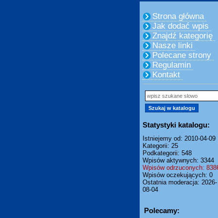
Strona główna
Jak dodać wpis
Znajdź kategorię
Nasze linki
Polecane strony
Regulamin
Kontakt
Statystyki katalogu:
Istniejemy od: 2010-04-09
Kategorii: 25
Podkategorii: 548
Wpisów aktywnych: 3344
Wpisów odrzuconych: 838
Wpisów oczekujących: 0
Ostatnia moderacja: 2026-
08-04
Polecamy: