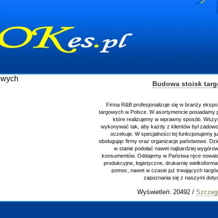
Budowa stoisk tar
Firma R&B profesjonalizuje się w branży ekspo
targowych w Polsce. W asortymencie posiadamy p
które realizujemy w wprawny sposób. Wszys
wykonywać tak, aby każdy z klientów był zadowo
oczekuje. W specjalności tej funkcjonujemy j
obsługując firmy oraz organizacje państwowe. Dzi
w stanie podołać nawet najbardziej wygór
konsumentów. Oddajemy w Państwa ręce nowator
produkcyjne, logistyczne, drukarnię wielkoform
pomoc, nawet w czasie już trwających targ
zapoznania się z naszymi do
Wyświetleń: 20492 /
Szczeg