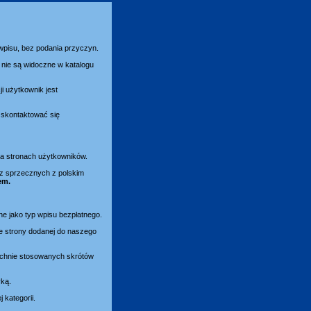
 wpisu, bez podania przyczyn.
nie są widoczne w katalogu
i użytkownik jest
y skontaktować się
 na stronach użytkowników.
az sprzecznych z polskim
em.
ne jako typ wpisu bezpłatnego.
e strony dodanej do naszego
zechnie stosowanych skrótów
yką.
kategorii.