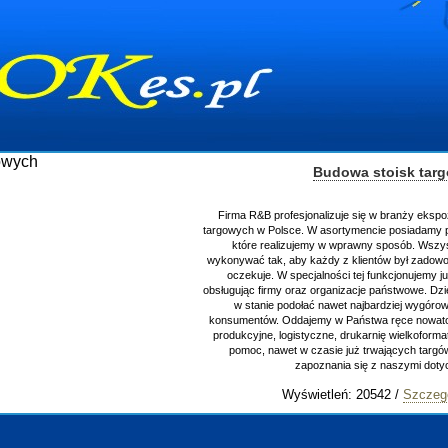
Budowa stoisk targ
Firma R&B profesjonalizuje się w branży ekspozy
targowych w Polsce. W asortymencie posiadamy pr
które realizujemy w wprawny sposób. Wszystk
wykonywać tak, aby każdy z klientów był zadowolo
oczekuje. W specjalności tej funkcjonujemy ju
obsługując firmy oraz organizacje państwowe. Dzię
w stanie podołać nawet najbardziej wygóro
konsumentów. Oddajemy w Państwa ręce nowatorsk
produkcyjne, logistyczne, drukarnię wielkoforma
pomoc, nawet w czasie już trwających targów
zapoznania się z naszymi doty
Wyświetleń: 20542 /
Szczegół