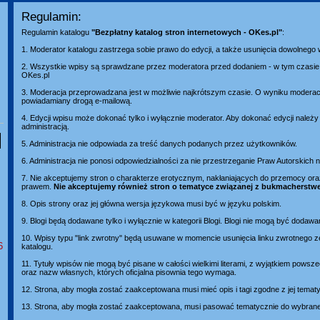
Regulamin:
Regulamin katalogu
"Bezpłatny katalog stron internetowych - OKes.pl"
:
1. Moderator katalogu zastrzega sobie prawo do edycji, a także usunięcia dowolnego
2. Wszystkie wpisy są sprawdzane przez moderatora przed dodaniem - w tym czasie 
OKes.pl
3. Moderacja przeprowadzana jest w możliwie najkrótszym czasie. O wyniku moderacj
powiadamiany drogą e-mailową.
4. Edycji wpisu może dokonać tylko i wyłącznie moderator. Aby dokonać edycji należ
administracją.
5. Administracja nie odpowiada za treść danych podanych przez użytkowników.
6. Administracja nie ponosi odpowiedzialności za nie przestrzeganie Praw Autorskich
7. Nie akceptujemy stron o charakterze erotycznym, nakłaniających do przemocy or
prawem.
Nie akceptujemy również stron o tematyce związanej z bukmacherstw
8. Opis strony oraz jej główna wersja językowa musi być w języku polskim.
9. Blogi będą dodawane tylko i wyłącznie w kategorii Blogi. Blogi nie mogą być dodawa
10. Wpisy typu "link zwrotny" będą usuwane w momencie usunięcia linku zwrotnego z
6
katalogu.
11. Tytuły wpisów nie mogą być pisane w całości wielkimi literami, z wyjątkiem pows
oraz nazw własnych, których oficjalna pisownia tego wymaga.
12. Strona, aby mogła zostać zaakceptowana musi mieć opis i tagi zgodne z jej temat
13. Strona, aby mogła zostać zaakceptowana, musi pasować tematycznie do wybranej 