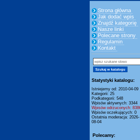
Strona główna
Jak dodać wpis
Znajdź kategorię
Nasze linki
Polecane strony
Regulamin
Kontakt
Statystyki katalogu:
Istniejemy od: 2010-04-09
Kategorii: 25
Podkategorii: 548
Wpisów aktywnych: 3344
Wpisów odrzuconych: 838
Wpisów oczekujących: 0
Ostatnia moderacja: 2026-
08-04
Polecamy: