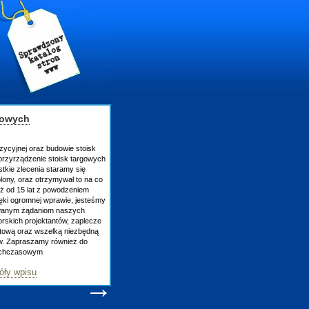
owych
cyjnej oraz budowie stoisk
zyrządzenie stoisk targowych
ie zlecenia staramy się
ny, oraz otrzymywał to na co
ż od 15 lat z powodzeniem
ki ogromnej wprawie, jesteśmy
wanym żądaniom naszych
ich projektantów, zaplecze
tową oraz wszelką niezbędną
. Zapraszamy również do
chczasowym
y wpisu
→