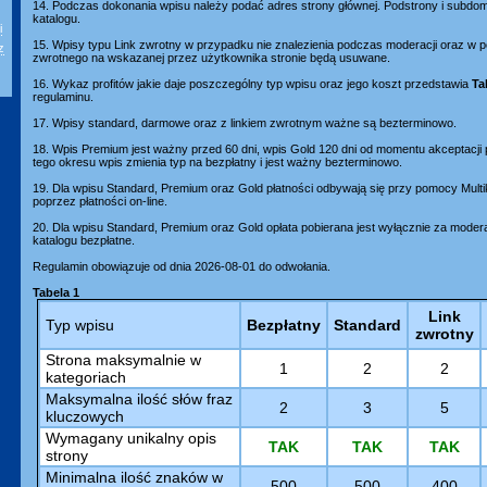
14. Podczas dokonania wpisu należy podać adres strony głównej. Podstrony i subd
katalogu.
i
15. Wpisy typu Link zwrotny w przypadku nie znalezienia podczas moderacji oraz w p
z
zwrotnego na wskazanej przez użytkownika stronie będą usuwane.
16. Wykaz profitów jakie daje poszczególny typ wpisu oraz jego koszt przedstawia
Ta
regulaminu.
17. Wpisy standard, darmowe oraz z linkiem zwrotnym ważne są bezterminowo.
18. Wpis Premium jest ważny przed 60 dni, wpis Gold 120 dni od momentu akceptacji
tego okresu wpis zmienia typ na bezpłatny i jest ważny bezterminowo.
19. Dla wpisu Standard, Premium oraz Gold płatności odbywają się przy pomocy Mult
poprzez płatności on-line.
20. Dla wpisu Standard, Premium oraz Gold opłata pobierana jest wyłącznie za moder
katalogu bezpłatne.
Regulamin obowiązuje od dnia 2026-08-01 do odwołania.
Tabela 1
Link
Typ wpisu
Bezpłatny
Standard
zwrotny
Strona maksymalnie w
1
2
2
kategoriach
Maksymalna ilość słów fraz
2
3
5
kluczowych
Wymagany unikalny opis
TAK
TAK
TAK
strony
Minimalna ilość znaków w
500
500
400