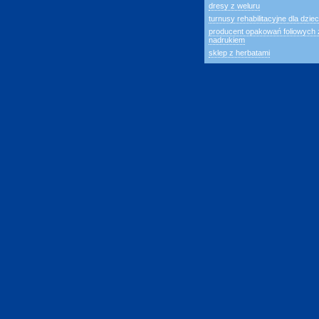
dresy z weluru
turnusy rehabilitacyjne dla dziec
producent opakowań foliowych 
nadrukiem
sklep z herbatami