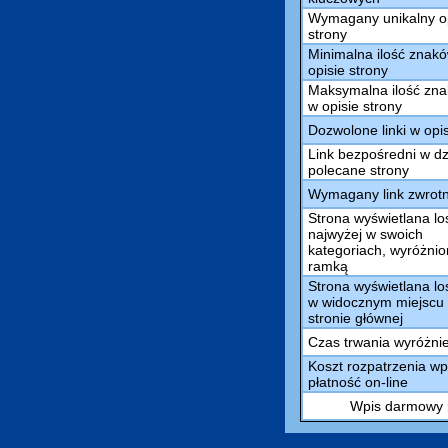
Wymagany unikalny o
strony
Minimalna ilość znak
opisie strony
Maksymalna ilość zn
w opisie strony
Dozwolone linki w opi
Link bezpośredni w dz
polecane strony
Wymagany link zwrot
Strona wyświetlana l
najwyżej w swoich
kategoriach, wyróżni
ramką
Strona wyświetlana l
w widocznym miejscu
stronie głównej
Czas trwania wyróżni
Koszt rozpatrzenia wp
płatność on-line
Wpis darmowy m