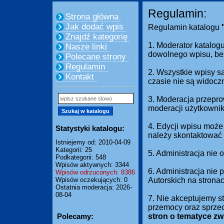
Regulamin:
Strona główna
Jak dodać wpis
Regulamin katalogu
Znajdź kategorię
1. Moderator katalogu
Nasze linki
dowolnego wpisu, be
Polecane strony
Regulamin
2. Wszystkie wpisy s
Kontakt
czasie nie są widocz
3. Moderacja przepro
moderacji użytkownik
4. Edycji wpisu może
Statystyki katalogu:
należy skontaktować 
Istniejemy od: 2010-04-09
Kategorii: 25
5. Administracja nie
Podkategorii: 548
Wpisów aktywnych: 3344
6. Administracja nie
Wpisów odrzuconych: 8386
Wpisów oczekujących: 0
Autorskich na strona
Ostatnia moderacja: 2026-
08-04
7. Nie akceptujemy s
przemocy oraz sprze
Polecamy:
stron o tematyce z