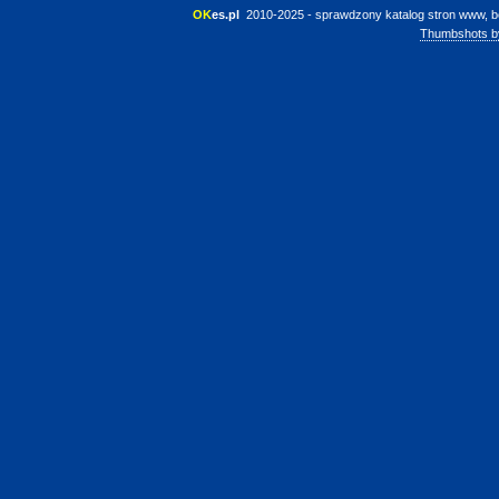
OK
es.pl
 2010-2025 - sprawdzony katalog stron www, b
Thumbshots b