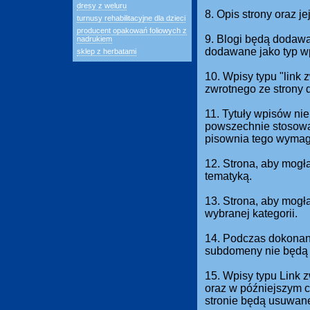
dresy z weluru
8. Opis strony oraz j
turnusy rehabilitacyjne dla dzieci
producent opakowań foliowych z
9. Blogi będą dodawan
nadrukiem
dodawane jako typ w
sklep z herbatami
10. Wpisy typu "link
zwrotnego ze strony 
11. Tytuły wpisów nie
powszechnie stosowan
pisownia tego wymag
12. Strona, aby mogł
tematyką.
13. Strona, aby mog
wybranej kategorii.
14. Podczas dokonani
subdomeny nie będą 
15. Wpisy typu Link 
oraz w późniejszym c
stronie będą usuwan