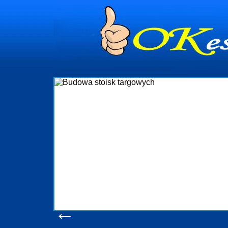
dynia
dministrowanie
ściami Gdynia i
ieżący nadzór nad
iczenia, organizację
ta obejmuje także
uchomościami Gdynia
potrzebny jest
ieruchomości Sopot
nia, Progreen-Adm
w codziennym
dla tych
←