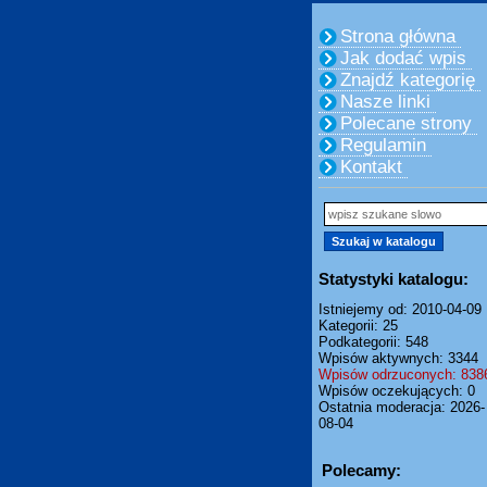
Strona główna
Jak dodać wpis
Znajdź kategorię
Nasze linki
Polecane strony
Regulamin
Kontakt
Statystyki katalogu:
Istniejemy od: 2010-04-09
Kategorii: 25
Podkategorii: 548
Wpisów aktywnych: 3344
Wpisów odrzuconych: 838
Wpisów oczekujących: 0
Ostatnia moderacja: 2026-
08-04
Polecamy: