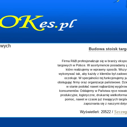
Budowa stoisk tar
Firma R&B profesjonalizuje się w branży ekspo
targowych w Polsce. W asortymencie posiadamy p
które realizujemy w wprawny sposób. Wszys
wykonywać tak, aby każdy z klientów był zadowo
oczekuje. W specjalności tej funkcjonujemy j
obsługując firmy oraz organizacje państwowe. Dzi
w stanie podołać nawet najbardziej wygór
konsumentów. Oddajemy w Państwa ręce nowator
produkcyjne, logistyczne, drukarnię wielkoform
pomoc, nawet w czasie już trwających targ
zapoznania się z naszymi do
Wyświetleń: 20522 /
Szczeg