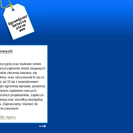
gowych
zycyjnej oraz budowie stoisk
rzyrządzenie stoisk targowych
tkie zlecenia staramy się
lony, oraz otrzymywał to na co
uż od 15 lat z powodzeniem
ęki ogromnej wprawie, jesteśmy
owanym żądaniom naszych
skich projektantów, zaplecze
atową oraz wszelką niezbędną
ów. Zapraszamy również do
tychczasowym
óły wpisu
→