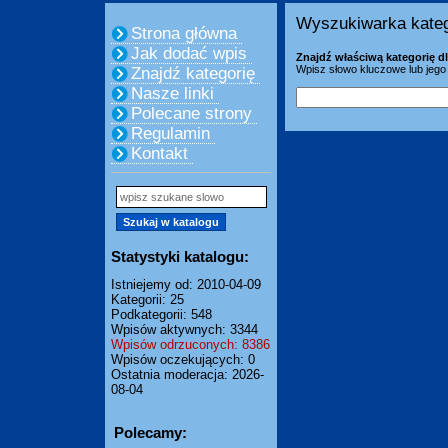
Wyszukiwarka kateg
Strona główna
Jak dodać wpis
Znajdź właściwą kategorię dl
Wpisz słowo kluczowe lub jego 
Znajdź kategorię
Nasze linki
Polecane strony
Regulamin
Kontakt
Statystyki katalogu:
Istniejemy od: 2010-04-09
Kategorii: 25
Podkategorii: 548
Wpisów aktywnych: 3344
Wpisów odrzuconych: 8386
Wpisów oczekujących: 0
Ostatnia moderacja: 2026-
08-04
Polecamy: