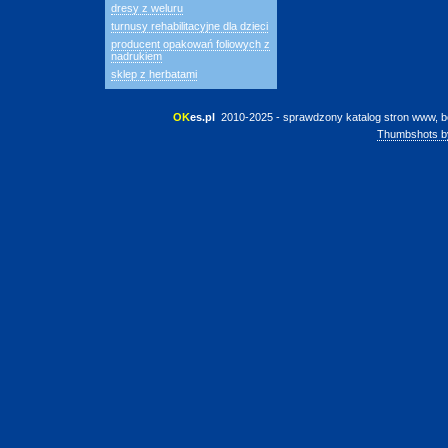
dresy z weluru
turnusy rehabilitacyjne dla dzieci
producent opakowań foliowych z
nadrukiem
sklep z herbatami
OK
es.pl
 2010-2025 - sprawdzony katalog stron www, b
Thumbshots b