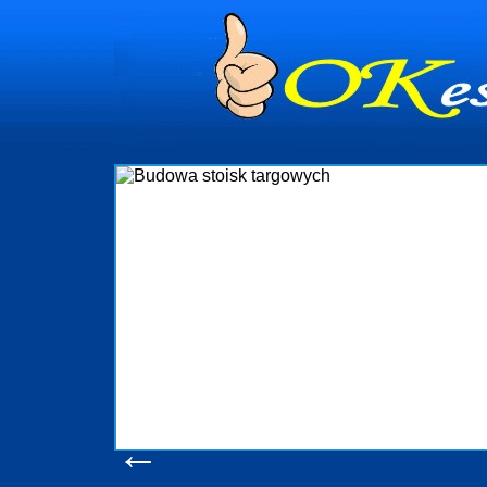
dynia
dministrowanie
ściami Gdynia i
ieżący nadzór nad
iczenia, organizację
ta obejmuje także
uchomościami Gdynia
potrzebny jest
ieruchomości Sopot
nia, Progreen-Adm
w codziennym
dla tych
←