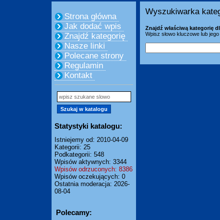
Wyszukiwarka kateg
Strona główna
Jak dodać wpis
Znajdź właściwą kategorię dl
Wpisz słowo kluczowe lub jego 
Znajdź kategorię
Nasze linki
Polecane strony
Regulamin
Kontakt
Statystyki katalogu:
Istniejemy od: 2010-04-09
Kategorii: 25
Podkategorii: 548
Wpisów aktywnych: 3344
Wpisów odrzuconych: 8386
Wpisów oczekujących: 0
Ostatnia moderacja: 2026-
08-04
Polecamy: