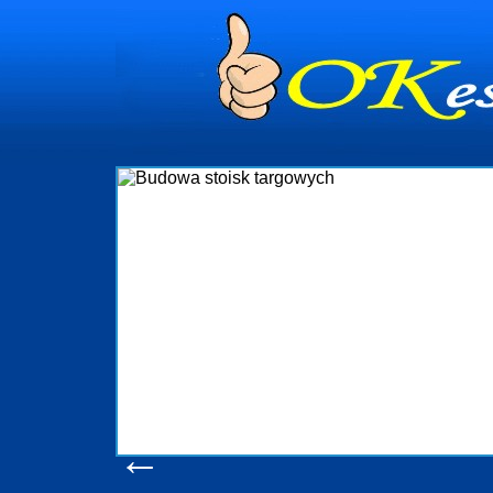
dynia
dministrowanie
ściami Gdynia i
ieżący nadzór nad
iczenia, organizację
ta obejmuje także
uchomościami Gdynia
potrzebny jest
ieruchomości Sopot
nia, Progreen-Adm
w codziennym
dla tych
←