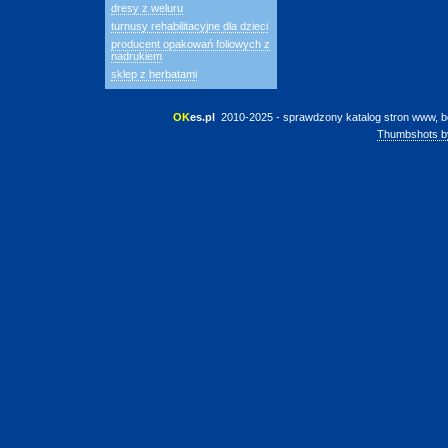
dresy z weluru
turnusy rehabilitacyjne dla dzieci
producent opakowań foliowych z
nadrukiem
sklep z herbatami
OK
es.pl
 2010-2025 - sprawdzony katalog stron www, b
Thumbshots b