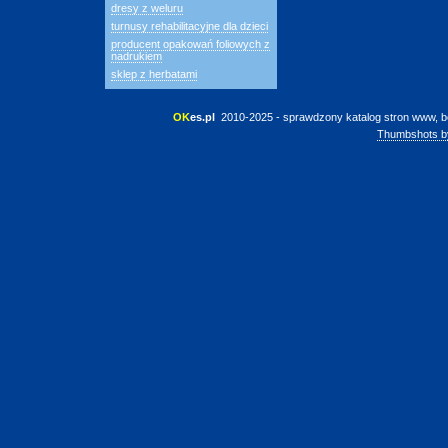
dresy z weluru
turnusy rehabilitacyjne dla dzieci
producent opakowań foliowych z
nadrukiem
sklep z herbatami
OK
es.pl
 2010-2025 - sprawdzony katalog stron www, b
Thumbshots b