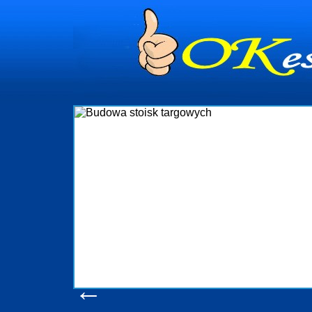
dynia
dministrowanie
ściami Gdynia i
ieżący nadzór nad
iczenia, organizację
ta obejmuje także
uchomościami Gdynia
potrzebny jest
ieruchomości Sopot
nia, Progreen-Adm
w codziennym
dla tych
←