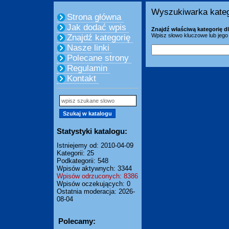
Wyszukiwarka kateg
Strona główna
Jak dodać wpis
Znajdź właściwą kategorię dl
Wpisz słowo kluczowe lub jego 
Znajdź kategorię
Nasze linki
Polecane strony
Regulamin
Kontakt
Statystyki katalogu:
Istniejemy od: 2010-04-09
Kategorii: 25
Podkategorii: 548
Wpisów aktywnych: 3344
Wpisów odrzuconych: 8386
Wpisów oczekujących: 0
Ostatnia moderacja: 2026-
08-04
Polecamy: