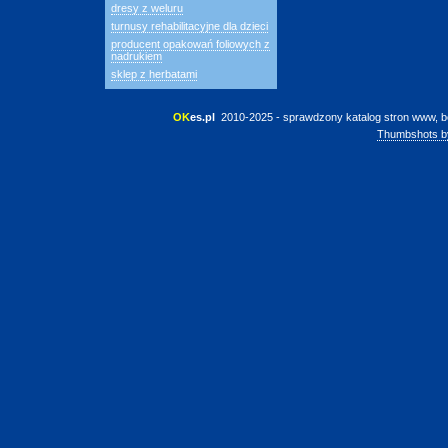
dresy z weluru
turnusy rehabilitacyjne dla dzieci
producent opakowań foliowych z
nadrukiem
sklep z herbatami
OK
es.pl
 2010-2025 - sprawdzony katalog stron www, b
Thumbshots b