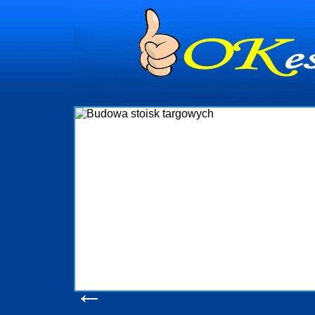
dynia
dministrowanie
ściami Gdynia i
ieżący nadzór nad
iczenia, organizację
ta obejmuje także
uchomościami Gdynia
potrzebny jest
ieruchomości Sopot
nia, Progreen-Adm
w codziennym
dla tych
←