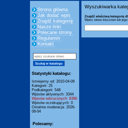
Wyszukiwarka kateg
Strona główna
Jak dodać wpis
Znajdź właściwą kategorię dl
Wpisz słowo kluczowe lub jego 
Znajdź kategorię
Nasze linki
Polecane strony
Regulamin
Kontakt
Statystyki katalogu:
Istniejemy od: 2010-04-09
Kategorii: 25
Podkategorii: 548
Wpisów aktywnych: 3344
Wpisów odrzuconych: 8386
Wpisów oczekujących: 0
Ostatnia moderacja: 2026-
08-04
Polecamy: