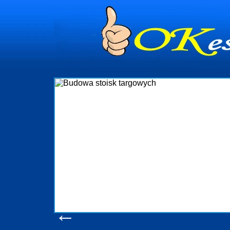
dynia
dministrowanie
ściami Gdynia i
ieżący nadzór nad
iczenia, organizację
ta obejmuje także
uchomościami Gdynia
potrzebny jest
ieruchomości Sopot
nia, Progreen-Adm
w codziennym
dla tych
←