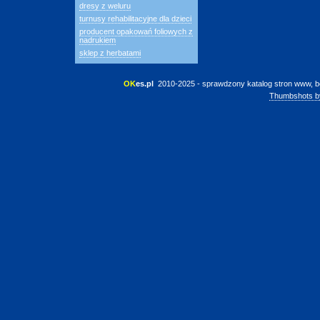
dresy z weluru
turnusy rehabilitacyjne dla dzieci
producent opakowań foliowych z
nadrukiem
sklep z herbatami
OK
es.pl
 2010-2025 - sprawdzony katalog stron www, b
Thumbshots b