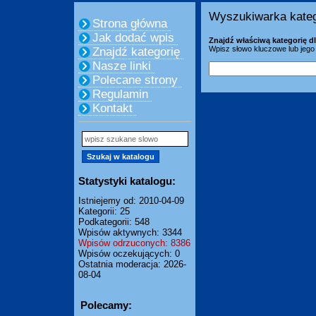
Wyszukiwarka kateg
Strona główna
Jak dodać wpis
Znajdź właściwą kategorię dl
Wpisz słowo kluczowe lub jego 
Znajdź kategorię
Nasze linki
Polecane strony
Regulamin
Kontakt
Statystyki katalogu:
Istniejemy od: 2010-04-09
Kategorii: 25
Podkategorii: 548
Wpisów aktywnych: 3344
Wpisów odrzuconych: 8386
Wpisów oczekujących: 0
Ostatnia moderacja: 2026-
08-04
Polecamy: