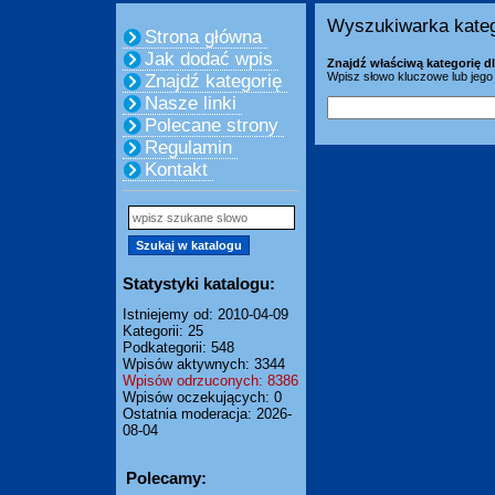
Wyszukiwarka kateg
Strona główna
Jak dodać wpis
Znajdź właściwą kategorię dl
Wpisz słowo kluczowe lub jego 
Znajdź kategorię
Nasze linki
Polecane strony
Regulamin
Kontakt
Statystyki katalogu:
Istniejemy od: 2010-04-09
Kategorii: 25
Podkategorii: 548
Wpisów aktywnych: 3344
Wpisów odrzuconych: 8386
Wpisów oczekujących: 0
Ostatnia moderacja: 2026-
08-04
Polecamy: