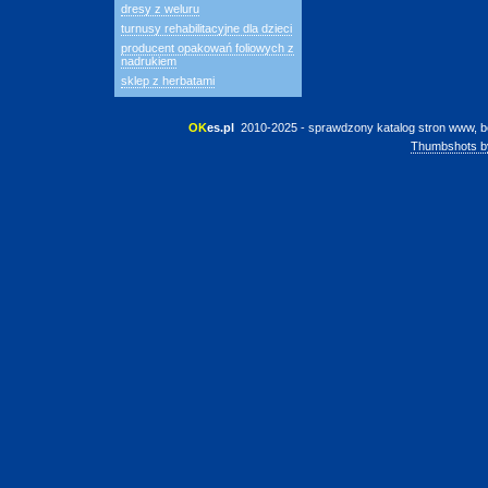
dresy z weluru
turnusy rehabilitacyjne dla dzieci
producent opakowań foliowych z
nadrukiem
sklep z herbatami
OK
es.pl
 2010-2025 - sprawdzony katalog stron www, b
Thumbshots b