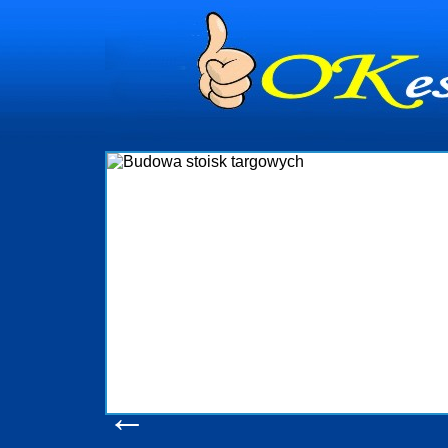
dynia
dministrowanie
ściami Gdynia i
ieżący nadzór nad
iczenia, organizację
ta obejmuje także
uchomościami Gdynia
potrzebny jest
ieruchomości Sopot
nia, Progreen-Adm
w codziennym
dla tych
←