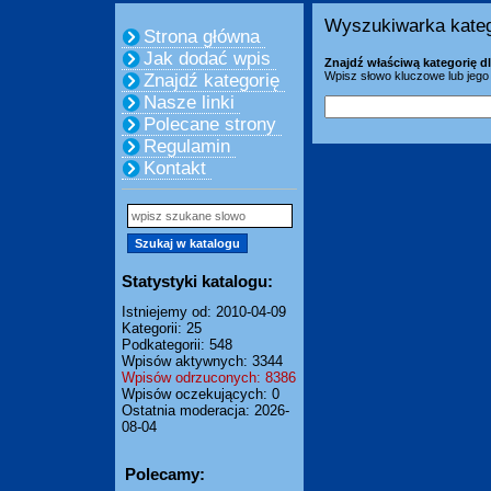
Wyszukiwarka kateg
Strona główna
Jak dodać wpis
Znajdź właściwą kategorię dl
Wpisz słowo kluczowe lub jego 
Znajdź kategorię
Nasze linki
Polecane strony
Regulamin
Kontakt
Statystyki katalogu:
Istniejemy od: 2010-04-09
Kategorii: 25
Podkategorii: 548
Wpisów aktywnych: 3344
Wpisów odrzuconych: 8386
Wpisów oczekujących: 0
Ostatnia moderacja: 2026-
08-04
Polecamy: