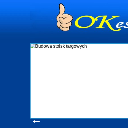
dynia
dministrowanie
ściami Gdynia i
ieżący nadzór nad
iczenia, organizację
ta obejmuje także
uchomościami Gdynia
potrzebny jest
ieruchomości Sopot
nia, Progreen-Adm
w codziennym
dla tych
←