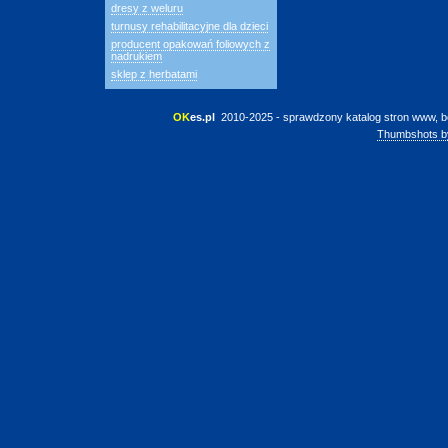
dresy z weluru
turnusy rehabilitacyjne dla dzieci
producent opakowań foliowych z
nadrukiem
sklep z herbatami
OK
es.pl
 2010-2025 - sprawdzony katalog stron www, b
Thumbshots b