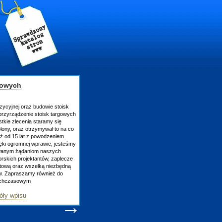
gowych
zycyjnej oraz budowie stoisk
rzyrządzenie stoisk targowych
tkie zlecenia staramy się
lony, oraz otrzymywał to na co
uż od 15 lat z powodzeniem
ęki ogromnej wprawie, jesteśmy
owanym żądaniom naszych
skich projektantów, zaplecze
atową oraz wszelką niezbędną
ów. Zapraszamy również do
tychczasowym
óły wpisu
→