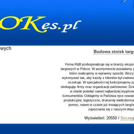
Budowa stoisk tar
Firma R&B profesjonalizuje się w branży ekspo
targowych w Polsce. W asortymencie posiadamy p
które realizujemy w wprawny sposób. Wszys
wykonywać tak, aby każdy z klientów był zadowo
oczekuje. W specjalności tej funkcjonujemy j
obsługując firmy oraz organizacje państwowe. Dzi
w stanie podołać nawet najbardziej wygór
konsumentów. Oddajemy w Państwa ręce nowator
produkcyjne, logistyczne, drukarnię wielkoform
pomoc, nawet w czasie już trwających targ
zapoznania się z naszymi do
Wyświetleń: 20550 /
Szczeg