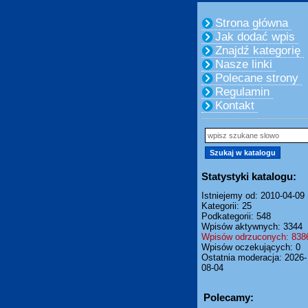
Strona główna
Jak dodać wpis
Znajdź kategorię
Nasze linki
Polecane strony
Regulamin
Kontakt
Statystyki katalogu:
Istniejemy od: 2010-04-09
Kategorii: 25
Podkategorii: 548
Wpisów aktywnych: 3344
Wpisów odrzuconych: 838
Wpisów oczekujących: 0
Ostatnia moderacja: 2026-
08-04
Polecamy: