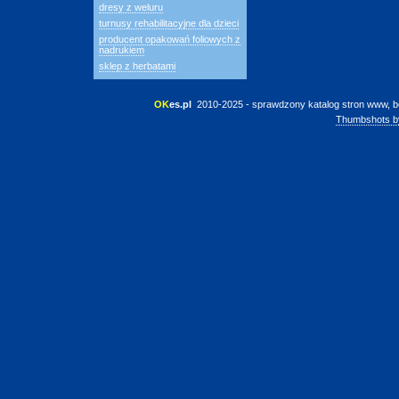
dresy z weluru
turnusy rehabilitacyjne dla dzieci
producent opakowań foliowych z
nadrukiem
sklep z herbatami
OK
es.pl
 2010-2025 - sprawdzony katalog stron www, b
Thumbshots b