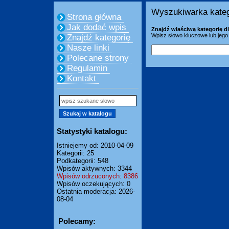
Wyszukiwarka kateg
Strona główna
Jak dodać wpis
Znajdź właściwą kategorię dl
Wpisz słowo kluczowe lub jego 
Znajdź kategorię
Nasze linki
Polecane strony
Regulamin
Kontakt
Statystyki katalogu:
Istniejemy od: 2010-04-09
Kategorii: 25
Podkategorii: 548
Wpisów aktywnych: 3344
Wpisów odrzuconych: 8386
Wpisów oczekujących: 0
Ostatnia moderacja: 2026-
08-04
Polecamy: