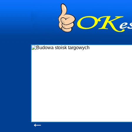
dynia
dministrowanie
ściami Gdynia i
ieżący nadzór nad
iczenia, organizację
ta obejmuje także
uchomościami Gdynia
potrzebny jest
ieruchomości Sopot
nia, Progreen-Adm
w codziennym
dla tych
←