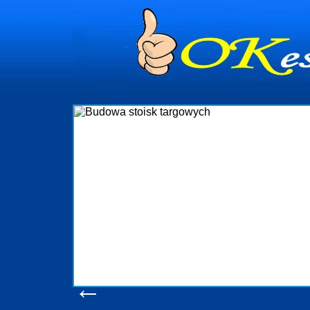
dynia
dministrowanie
ściami Gdynia i
ieżący nadzór nad
iczenia, organizację
ta obejmuje także
uchomościami Gdynia
potrzebny jest
ieruchomości Sopot
nia, Progreen-Adm
w codziennym
dla tych
←