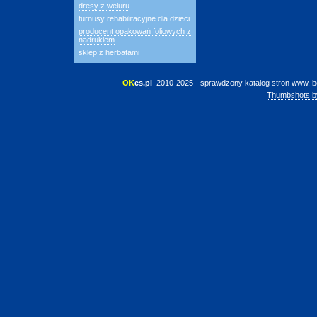
dresy z weluru
turnusy rehabilitacyjne dla dzieci
producent opakowań foliowych z
nadrukiem
sklep z herbatami
OK
es.pl
 2010-2025 - sprawdzony katalog stron www, b
Thumbshots b