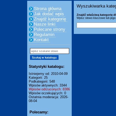
Wyszukiwarka kateg
Strona główna
Jak dodać wpis
Znajdź właściwą kategorię dl
Wpisz słowo kluczowe lub jego 
Znajdź kategorię
Nasze linki
Polecane strony
Regulamin
Kontakt
Statystyki katalogu:
Istniejemy od: 2010-04-09
Kategorii: 25
Podkategorii: 548
Wpisów aktywnych: 3344
Wpisów odrzuconych: 8386
Wpisów oczekujących: 0
Ostatnia moderacja: 2026-
08-04
Polecamy: