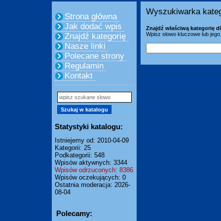
Wyszukiwarka kateg
Strona główna
Jak dodać wpis
Znajdź właściwą kategorię dl
Wpisz słowo kluczowe lub jego 
Znajdź kategorię
Nasze linki
Polecane strony
Regulamin
Kontakt
Statystyki katalogu:
Istniejemy od: 2010-04-09
Kategorii: 25
Podkategorii: 548
Wpisów aktywnych: 3344
Wpisów odrzuconych: 8386
Wpisów oczekujących: 0
Ostatnia moderacja: 2026-
08-04
Polecamy: