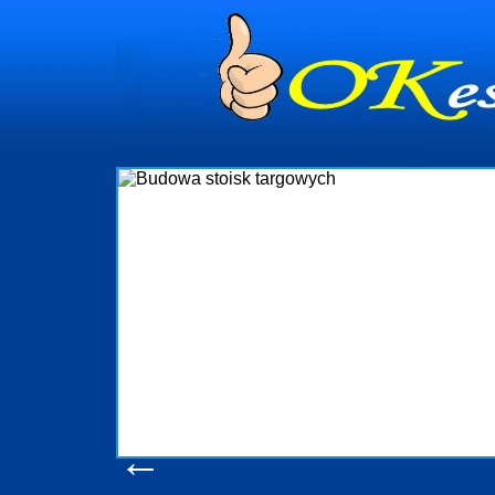
dynia
dministrowanie
ściami Gdynia i
ieżący nadzór nad
iczenia, organizację
ta obejmuje także
uchomościami Gdynia
potrzebny jest
ieruchomości Sopot
nia, Progreen-Adm
w codziennym
dla tych
←