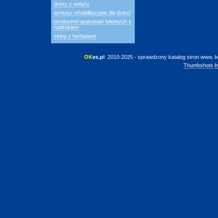
dresy z weluru
turnusy rehabilitacyjne dla dzieci
producent opakowań foliowych z
nadrukiem
sklep z herbatami
OK
es.pl
 2010-2025 - sprawdzony katalog stron www, b
Thumbshots b