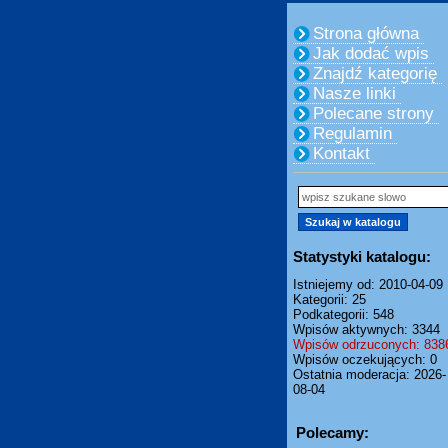
Strona główna
Jak dodać wpis
Znajdź kategorię
Nasze linki
Polecane strony
Regulamin
Kontakt
Statystyki katalogu:
Istniejemy od: 2010-04-09
Kategorii: 25
Podkategorii: 548
Wpisów aktywnych: 3344
Wpisów odrzuconych: 838
Wpisów oczekujących: 0
Ostatnia moderacja: 2026-
08-04
Polecamy: