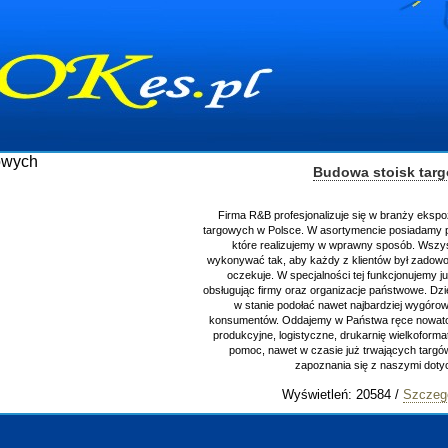
Budowa stoisk tar
Firma R&B profesjonalizuje się w branży ekspo
targowych w Polsce. W asortymencie posiadamy p
które realizujemy w wprawny sposób. Wszys
wykonywać tak, aby każdy z klientów był zadowo
oczekuje. W specjalności tej funkcjonujemy j
obsługując firmy oraz organizacje państwowe. Dzi
w stanie podołać nawet najbardziej wygór
konsumentów. Oddajemy w Państwa ręce nowator
produkcyjne, logistyczne, drukarnię wielkoform
pomoc, nawet w czasie już trwających targ
zapoznania się z naszymi do
Wyświetleń: 20584 /
Szczeg