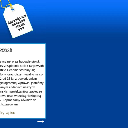
gowych
zycyjnej oraz budowie stoisk
rzyrządzenie stoisk targowych
tkie zlecenia staramy się
lony, oraz otrzymywał to na co
uż od 15 lat z powodzeniem
ęki ogromnej wprawie, jesteśmy
owanym żądaniom naszych
skich projektantów, zaplecze
atową oraz wszelką niezbędną
ów. Zapraszamy również do
tychczasowym
óły wpisu
→