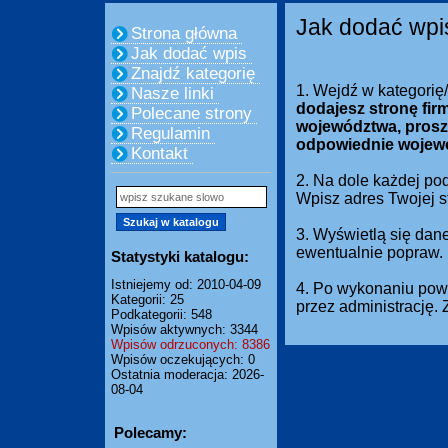
Jak dodać wpi
Strona główna
Jak dodać wpis
Znajdź kategorię
1. Wejdź w kategorię
Nasze linki
dodajesz stronę fir
Polecane strony
województwa, prosz
Regulamin
odpowiednie wojew
Kontakt
2. Na dole każdej pod
Wpisz adres Twojej 
3. Wyświetlą się dan
ewentualnie popraw.
Statystyki katalogu:
Istniejemy od: 2010-04-09
4. Po wykonaniu powy
Kategorii: 25
przez administrację.
Podkategorii: 548
Wpisów aktywnych: 3344
Wpisów odrzuconych: 8386
Wpisów oczekujących: 0
Ostatnia moderacja: 2026-
08-04
Polecamy: