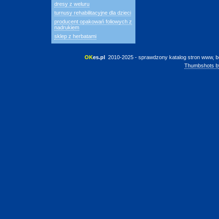
dresy z weluru
turnusy rehabilitacyjne dla dzieci
producent opakowań foliowych z
nadrukiem
sklep z herbatami
OK
es.pl
 2010-2025 - sprawdzony katalog stron www, b
Thumbshots b