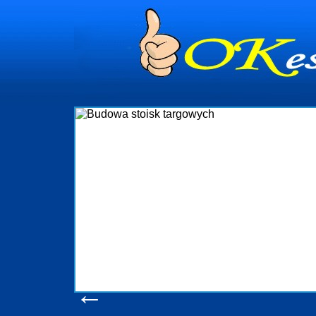
dynia
dministrowanie
ściami Gdynia i
ieżący nadzór nad
iczenia, organizację
ta obejmuje także
uchomościami Gdynia
potrzebny jest
ieruchomości Sopot
nia, Progreen-Adm
w codziennym
dla tych
←