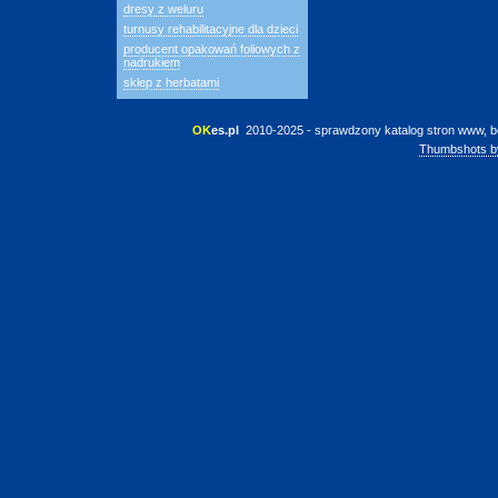
dresy z weluru
turnusy rehabilitacyjne dla dzieci
producent opakowań foliowych z
nadrukiem
sklep z herbatami
OK
es.pl
 2010-2025 - sprawdzony katalog stron www, b
Thumbshots b