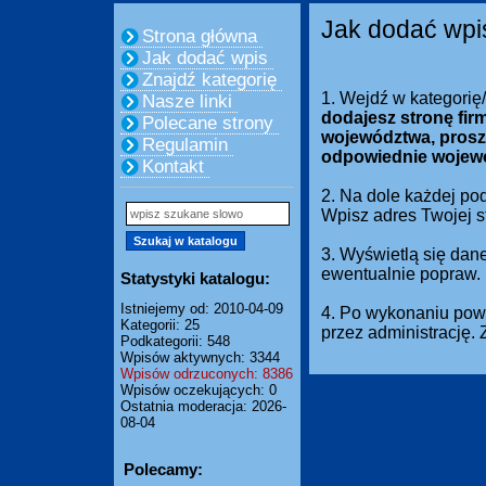
Jak dodać wpi
Strona główna
Jak dodać wpis
Znajdź kategorię
1. Wejdź w kategorię
Nasze linki
dodajesz stronę fir
Polecane strony
województwa, prosz
Regulamin
odpowiednie wojew
Kontakt
2. Na dole każdej pod
Wpisz adres Twojej 
3. Wyświetlą się dan
ewentualnie popraw.
Statystyki katalogu:
Istniejemy od: 2010-04-09
4. Po wykonaniu powy
Kategorii: 25
przez administrację.
Podkategorii: 548
Wpisów aktywnych: 3344
Wpisów odrzuconych: 8386
Wpisów oczekujących: 0
Ostatnia moderacja: 2026-
08-04
Polecamy: