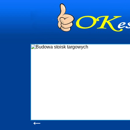
dynia
dministrowanie
ściami Gdynia i
ieżący nadzór nad
iczenia, organizację
ta obejmuje także
uchomościami Gdynia
potrzebny jest
ieruchomości Sopot
nia, Progreen-Adm
w codziennym
dla tych
←