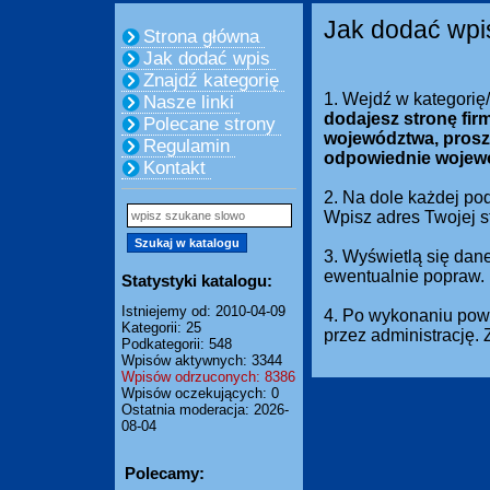
Jak dodać wpi
Strona główna
Jak dodać wpis
Znajdź kategorię
1. Wejdź w kategorię
Nasze linki
dodajesz stronę fir
Polecane strony
województwa, prosz
Regulamin
odpowiednie wojew
Kontakt
2. Na dole każdej pod
Wpisz adres Twojej 
3. Wyświetlą się dan
ewentualnie popraw.
Statystyki katalogu:
Istniejemy od: 2010-04-09
4. Po wykonaniu powy
Kategorii: 25
przez administrację.
Podkategorii: 548
Wpisów aktywnych: 3344
Wpisów odrzuconych: 8386
Wpisów oczekujących: 0
Ostatnia moderacja: 2026-
08-04
Polecamy: