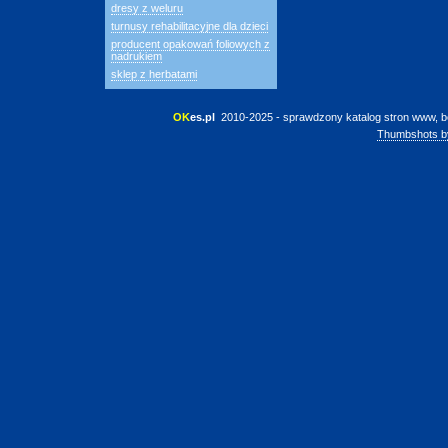
dresy z weluru
turnusy rehabilitacyjne dla dzieci
producent opakowań foliowych z
nadrukiem
sklep z herbatami
OK
es.pl
 2010-2025 - sprawdzony katalog stron www, b
Thumbshots b