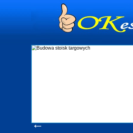
dynia
dministrowanie
ściami Gdynia i
ieżący nadzór nad
iczenia, organizację
ta obejmuje także
uchomościami Gdynia
potrzebny jest
ieruchomości Sopot
nia, Progreen-Adm
w codziennym
dla tych
←