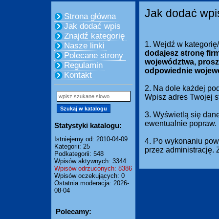
Jak dodać wpi
Strona główna
Jak dodać wpis
Znajdź kategorię
1. Wejdź w kategorię
Nasze linki
dodajesz stronę fir
Polecane strony
województwa, prosz
Regulamin
odpowiednie wojew
Kontakt
2. Na dole każdej pod
Wpisz adres Twojej 
3. Wyświetlą się dan
ewentualnie popraw.
Statystyki katalogu:
Istniejemy od: 2010-04-09
4. Po wykonaniu powy
Kategorii: 25
przez administrację.
Podkategorii: 548
Wpisów aktywnych: 3344
Wpisów odrzuconych: 8386
Wpisów oczekujących: 0
Ostatnia moderacja: 2026-
08-04
Polecamy: