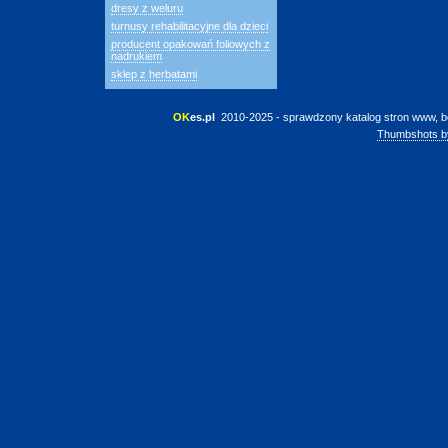
dresy z weluru
turnusy rehabilitacyjne dla dzieci
producent opakowań foliowych z
nadrukiem
sklep z herbatami
OK
es.pl
 2010-2025 - sprawdzony katalog stron www, b
Thumbshots b