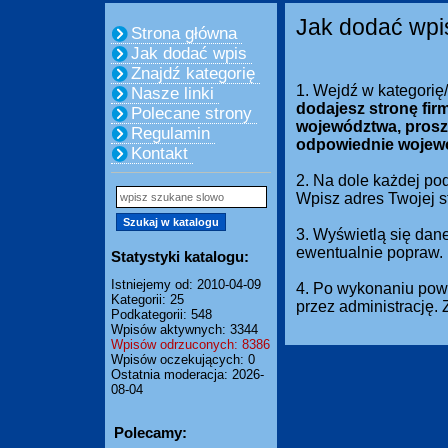
Jak dodać wpi
Strona główna
Jak dodać wpis
Znajdź kategorię
1. Wejdź w kategorię
Nasze linki
dodajesz stronę fir
Polecane strony
województwa, prosz
Regulamin
odpowiednie wojew
Kontakt
2. Na dole każdej pod
Wpisz adres Twojej 
3. Wyświetlą się dan
ewentualnie popraw.
Statystyki katalogu:
Istniejemy od: 2010-04-09
4. Po wykonaniu powy
Kategorii: 25
przez administrację.
Podkategorii: 548
Wpisów aktywnych: 3344
Wpisów odrzuconych: 8386
Wpisów oczekujących: 0
Ostatnia moderacja: 2026-
08-04
Polecamy: