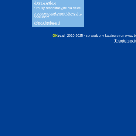
dresy z weluru
turnusy rehabilitacyjne dla dzieci
producent opakowań foliowych z
nadrukiem
sklep z herbatami
OK
es.pl
 2010-2025 - sprawdzony katalog stron www, b
Thumbshots b