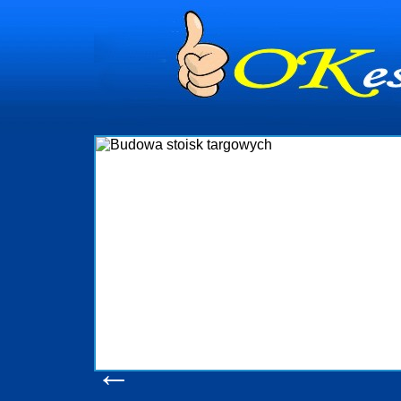
dynia
dministrowanie
ściami Gdynia i
ieżący nadzór nad
iczenia, organizację
ta obejmuje także
uchomościami Gdynia
potrzebny jest
ieruchomości Sopot
nia, Progreen-Adm
w codziennym
dla tych
←