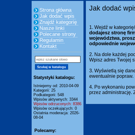
Jak dodać wpi
Strona główna
Jak dodać wpis
Znajdź kategorię
1. Wejdź w kategorię
Nasze linki
dodajesz stronę fir
Polecane strony
województwa, prosz
Regulamin
odpowiednie wojew
Kontakt
2. Na dole każdej pod
Wpisz adres Twojej 
3. Wyświetlą się dan
ewentualnie popraw.
Statystyki katalogu:
Istniejemy od: 2010-04-09
4. Po wykonaniu powy
Kategorii: 25
przez administrację.
Podkategorii: 548
Wpisów aktywnych: 3344
Wpisów odrzuconych: 8386
Wpisów oczekujących: 0
Ostatnia moderacja: 2026-
08-04
Polecamy: