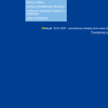
dresy z weluru
turnusy rehabilitacyjne dla dzieci
producent opakowań foliowych z
nadrukiem
sklep z herbatami
OK
es.pl
 2010-2025 - sprawdzony katalog stron www, b
Thumbshots b