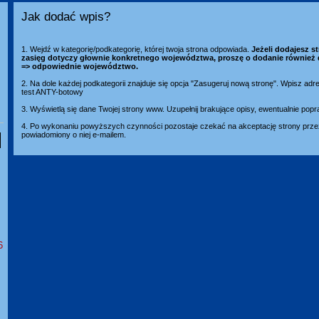
Jak dodać wpis?
1. Wejdź w kategorię/podkategorię, której twoja strona odpowiada.
Jeżeli dodajesz st
zasięg dotyczy głownie konkretnego województwa, proszę o dodanie również 
=> odpowiednie województwo.
2. Na dole każdej podkategorii znajduje się opcja "Zasugeruj nową stronę". Wpisz adr
test ANTY-botowy
3. Wyświetlą się dane Twojej strony www. Uzupełnij brakujące opisy, ewentualnie popr
4. Po wykonaniu powyższych czynności pozostaje czekać na akceptację strony przez
powiadomiony o niej e-mailem.
6