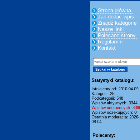
Strona główna
Jak dodać wpis
Znajdź kategorię
Nasze linki
Polecane strony
Regulamin
Kontakt
Statystyki katalogu:
Istniejemy od: 2010-04-09
Kategorii: 25
Podkategorii: 548
Wpisów aktywnych: 3344
Wpisów odrzuconych: 838
Wpisów oczekujących: 0
Ostatnia moderacja: 2026-
08-04
Polecamy: