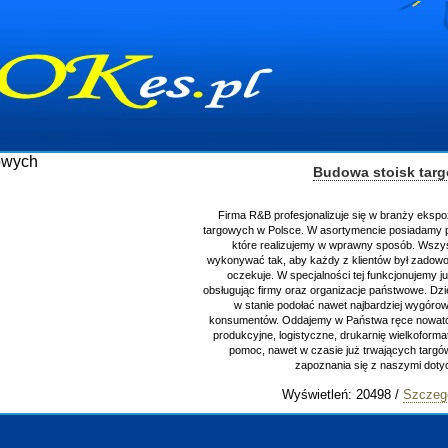
Budowa stoisk tar
Firma R&B profesjonalizuje się w branży ekspo
targowych w Polsce. W asortymencie posiadamy p
które realizujemy w wprawny sposób. Wszys
wykonywać tak, aby każdy z klientów był zadowo
oczekuje. W specjalności tej funkcjonujemy j
obsługując firmy oraz organizacje państwowe. Dzi
w stanie podołać nawet najbardziej wygór
konsumentów. Oddajemy w Państwa ręce nowator
produkcyjne, logistyczne, drukarnię wielkoform
pomoc, nawet w czasie już trwających targ
zapoznania się z naszymi do
Wyświetleń: 20498 /
Szczeg