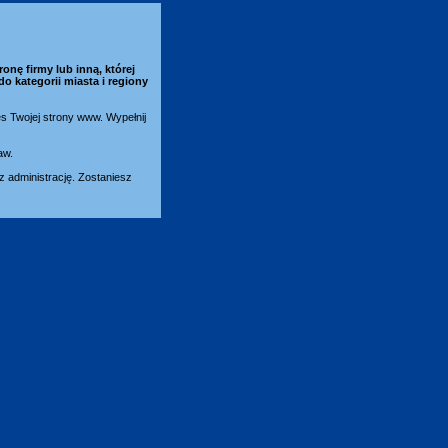
ronę firmy lub inną, której
do kategorii
miasta i regiony
es Twojej strony www. Wypełnij
aw.
 administrację. Zostaniesz