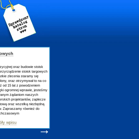
gowych
zycyjnej oraz budowie stoisk
rzyrządzenie stoisk targowych
tkie zlecenia staramy się
lony, oraz otrzymywał to na co
uż od 15 lat z powodzeniem
ęki ogromnej wprawie, jesteśmy
owanym żądaniom naszych
skich projektantów, zaplecze
atową oraz wszelką niezbędną
ów. Zapraszamy również do
tychczasowym
óły wpisu
→