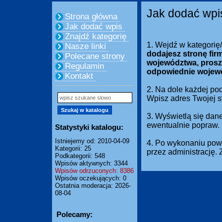
Jak dodać wpi
Strona główna
Jak dodać wpis
Znajdź kategorię
1. Wejdź w kategorię
Nasze linki
dodajesz stronę fir
Polecane strony
województwa, prosz
Regulamin
odpowiednie wojew
Kontakt
2. Na dole każdej pod
Wpisz adres Twojej 
3. Wyświetlą się dan
ewentualnie popraw.
Statystyki katalogu:
Istniejemy od: 2010-04-09
4. Po wykonaniu powy
Kategorii: 25
przez administrację.
Podkategorii: 548
Wpisów aktywnych: 3344
Wpisów odrzuconych: 8386
Wpisów oczekujących: 0
Ostatnia moderacja: 2026-
08-04
Polecamy: