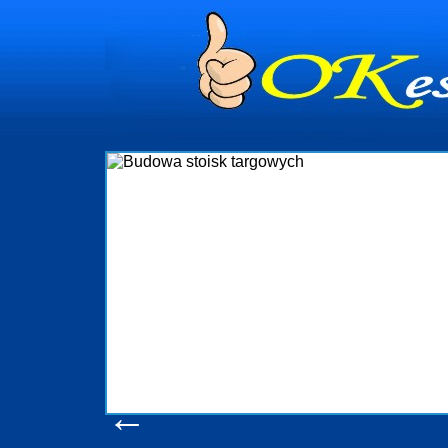
dynia
dministrowanie
ściami Gdynia i
ieżący nadzór nad
iczenia, organizację
ta obejmuje także
uchomościami Gdynia
potrzebny jest
ieruchomości Sopot
nia, Progreen-Adm
w codziennym
dla tych
←