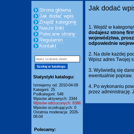
Jak dodać wpi
Strona główna
Jak dodać wpis
Znajdź kategorię
1. Wejdź w kategorię
Nasze linki
dodajesz stronę fir
Polecane strony
województwa, prosz
Regulamin
odpowiednie wojew
Kontakt
2. Na dole każdej pod
Wpisz adres Twojej 
3. Wyświetlą się dan
ewentualnie popraw.
Statystyki katalogu:
Istniejemy od: 2010-04-09
4. Po wykonaniu powy
Kategorii: 25
przez administrację.
Podkategorii: 548
Wpisów aktywnych: 3344
Wpisów odrzuconych: 8386
Wpisów oczekujących: 0
Ostatnia moderacja: 2026-
08-04
Polecamy: