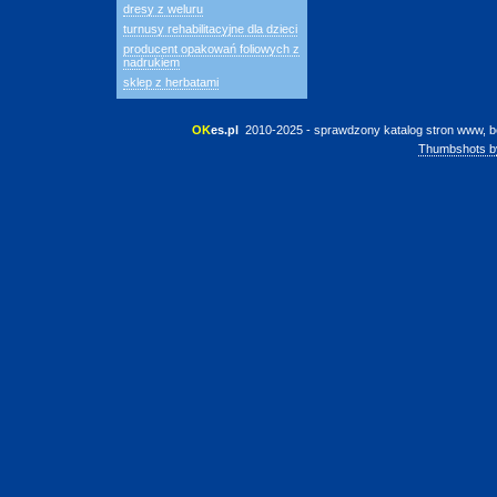
dresy z weluru
turnusy rehabilitacyjne dla dzieci
producent opakowań foliowych z
nadrukiem
sklep z herbatami
OK
es.pl
 2010-2025 - sprawdzony katalog stron www, b
Thumbshots b