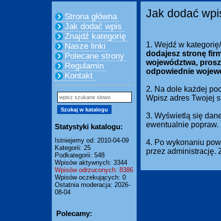
Jak dodać wpi
Strona główna
Jak dodać wpis
Znajdź kategorię
1. Wejdź w kategorię
Nasze linki
dodajesz stronę fir
Polecane strony
województwa, prosz
Regulamin
odpowiednie wojew
Kontakt
2. Na dole każdej pod
Wpisz adres Twojej 
3. Wyświetlą się dan
ewentualnie popraw.
Statystyki katalogu:
Istniejemy od: 2010-04-09
4. Po wykonaniu powy
Kategorii: 25
przez administrację.
Podkategorii: 548
Wpisów aktywnych: 3344
Wpisów odrzuconych: 8386
Wpisów oczekujących: 0
Ostatnia moderacja: 2026-
08-04
Polecamy: