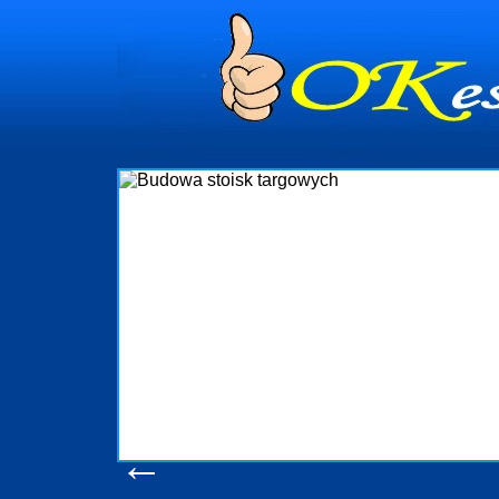
dynia
dministrowanie
ściami Gdynia i
ieżący nadzór nad
iczenia, organizację
ta obejmuje także
uchomościami Gdynia
potrzebny jest
ieruchomości Sopot
nia, Progreen-Adm
w codziennym
dla tych
←