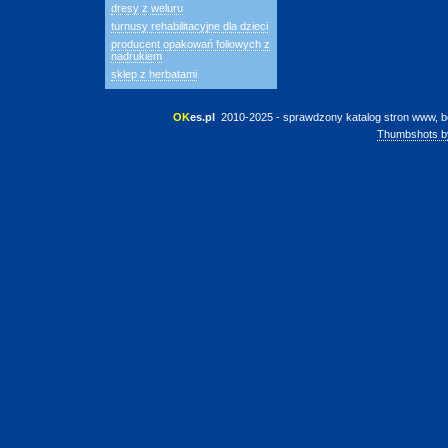
dresy z weluru
turnusy rehabilitacyjne dla dzieci
producent opakowań foliowych z
nadrukiem
sklep z herbatami
OK
es.pl
 2010-2025 - sprawdzony katalog stron www, b
Thumbshots b