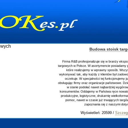
Budowa stoisk tar
Firma R&B profesjonalizuje się w branży ekspo
targowych w Polsce. W asortymencie posiadamy p
które realizujemy w wprawny sposób. Wszys
wykonywać tak, aby każdy z klientów był zadowo
oczekuje. W specjalności tej funkcjonujemy j
obsługując firmy oraz organizacje państwowe. Dzi
w stanie podołać nawet najbardziej wygór
konsumentów. Oddajemy w Państwa ręce nowator
produkcyjne, logistyczne, drukarnię wielkoform
pomoc, nawet w czasie już trwających targ
zapoznania się z naszymi do
Wyświetleń: 20599 /
Szczeg