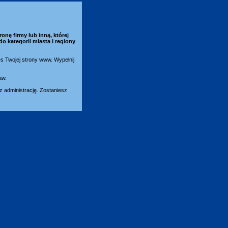
ronę firmy lub inną, której
do kategorii
miasta i regiony
es Twojej strony www. Wypełnij
aw.
 administrację. Zostaniesz