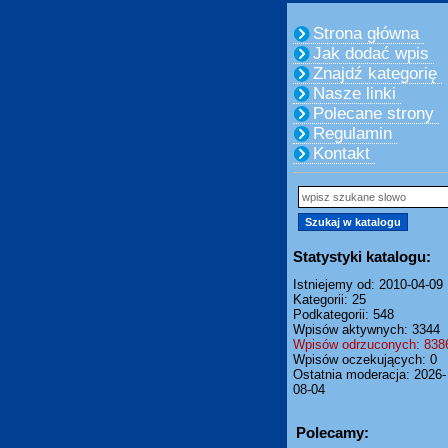
Strona główna
Jak dodać wpis
Znajdź kategorię
Nasze linki
Polecane strony
Regulamin
Kontakt
Statystyki katalogu:
Istniejemy od: 2010-04-09
Kategorii: 25
Podkategorii: 548
Wpisów aktywnych: 3344
Wpisów odrzuconych: 838
Wpisów oczekujących: 0
Ostatnia moderacja: 2026-
08-04
Polecamy: