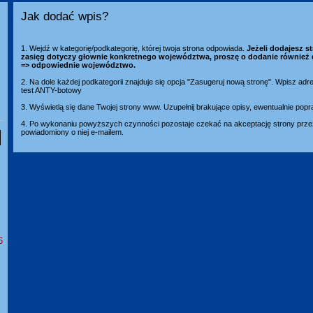
Jak dodać wpis?
1. Wejdź w kategorię/podkategorię, której twoja strona odpowiada.
Jeżeli dodajesz st
zasięg dotyczy głownie konkretnego województwa, proszę o dodanie również 
=> odpowiednie województwo.
2. Na dole każdej podkategorii znajduje się opcja "Zasugeruj nową stronę". Wpisz adr
test ANTY-botowy
3. Wyświetlą się dane Twojej strony www. Uzupełnij brakujące opisy, ewentualnie popr
4. Po wykonaniu powyższych czynności pozostaje czekać na akceptację strony przez
powiadomiony o niej e-mailem.
6