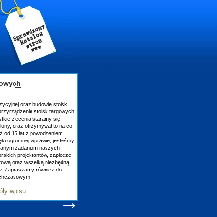
gowych
zycyjnej oraz budowie stoisk
rzyrządzenie stoisk targowych
tkie zlecenia staramy się
lony, oraz otrzymywał to na co
uż od 15 lat z powodzeniem
ęki ogromnej wprawie, jesteśmy
owanym żądaniom naszych
skich projektantów, zaplecze
atową oraz wszelką niezbędną
ów. Zapraszamy również do
tychczasowym
óły wpisu
→