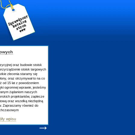
gowych
zycyjnej oraz budowie stoisk
rzyrządzenie stoisk targowych
tkie zlecenia staramy się
lony, oraz otrzymywał to na co
uż od 15 lat z powodzeniem
ęki ogromnej wprawie, jesteśmy
owanym żądaniom naszych
skich projektantów, zaplecze
atową oraz wszelką niezbędną
ów. Zapraszamy również do
tychczasowym
óły wpisu
→