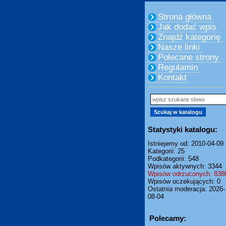
Strona główna
Jak dodać wpis
Znajdź kategorię
Nasze linki
Polecane strony
Regulamin
Kontakt
Statystyki katalogu:
Istniejemy od: 2010-04-09
Kategorii: 25
Podkategorii: 548
Wpisów aktywnych: 3344
Wpisów odrzuconych: 838
Wpisów oczekujących: 0
Ostatnia moderacja: 2026-
08-04
Polecamy: