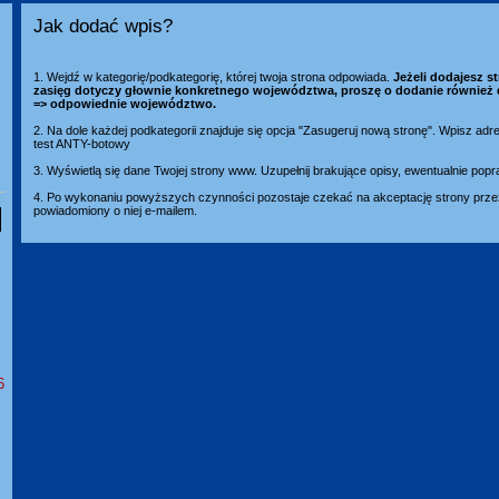
Jak dodać wpis?
1. Wejdź w kategorię/podkategorię, której twoja strona odpowiada.
Jeżeli dodajesz st
zasięg dotyczy głownie konkretnego województwa, proszę o dodanie również 
=> odpowiednie województwo.
2. Na dole każdej podkategorii znajduje się opcja "Zasugeruj nową stronę". Wpisz adr
test ANTY-botowy
3. Wyświetlą się dane Twojej strony www. Uzupełnij brakujące opisy, ewentualnie popr
4. Po wykonaniu powyższych czynności pozostaje czekać na akceptację strony przez
powiadomiony o niej e-mailem.
6