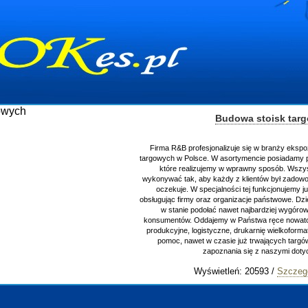
Budowa stoisk tar
Firma R&B profesjonalizuje się w branży ekspo
targowych w Polsce. W asortymencie posiadamy p
które realizujemy w wprawny sposób. Wszys
wykonywać tak, aby każdy z klientów był zadowo
oczekuje. W specjalności tej funkcjonujemy j
obsługując firmy oraz organizacje państwowe. Dzi
w stanie podołać nawet najbardziej wygór
konsumentów. Oddajemy w Państwa ręce nowator
produkcyjne, logistyczne, drukarnię wielkoform
pomoc, nawet w czasie już trwających targ
zapoznania się z naszymi do
Wyświetleń: 20593 /
Szczeg