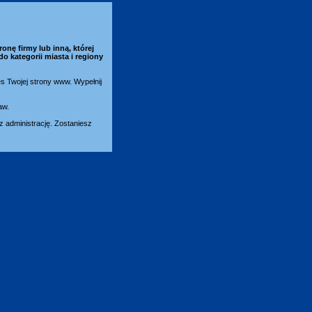
ronę firmy lub inną, której
do kategorii
miasta i regiony
es Twojej strony www. Wypełnij
aw.
 administrację. Zostaniesz