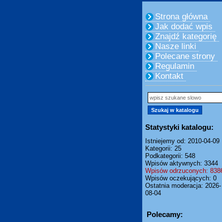
Strona główna
Jak dodać wpis
Znajdź kategorię
Nasze linki
Polecane strony
Regulamin
Kontakt
Statystyki katalogu:
Istniejemy od: 2010-04-09
Kategorii: 25
Podkategorii: 548
Wpisów aktywnych: 3344
Wpisów odrzuconych: 838
Wpisów oczekujących: 0
Ostatnia moderacja: 2026-
08-04
Polecamy: