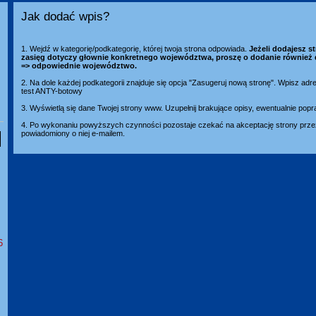
Jak dodać wpis?
1. Wejdź w kategorię/podkategorię, której twoja strona odpowiada.
Jeżeli dodajesz st
zasięg dotyczy głownie konkretnego województwa, proszę o dodanie również 
=> odpowiednie województwo.
2. Na dole każdej podkategorii znajduje się opcja "Zasugeruj nową stronę". Wpisz adr
test ANTY-botowy
3. Wyświetlą się dane Twojej strony www. Uzupełnij brakujące opisy, ewentualnie popr
4. Po wykonaniu powyższych czynności pozostaje czekać na akceptację strony przez
powiadomiony o niej e-mailem.
6