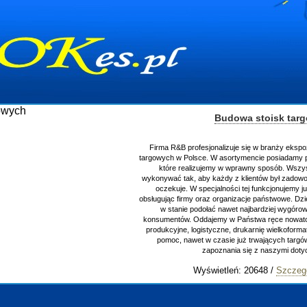
Budowa stoisk tar
Firma R&B profesjonalizuje się w branży ekspo
targowych w Polsce. W asortymencie posiadamy p
które realizujemy w wprawny sposób. Wszys
wykonywać tak, aby każdy z klientów był zadowo
oczekuje. W specjalności tej funkcjonujemy j
obsługując firmy oraz organizacje państwowe. Dzi
w stanie podołać nawet najbardziej wygór
konsumentów. Oddajemy w Państwa ręce nowator
produkcyjne, logistyczne, drukarnię wielkoform
pomoc, nawet w czasie już trwających targ
zapoznania się z naszymi do
Wyświetleń: 20648 /
Szczeg