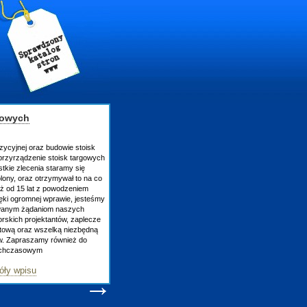
gowych
zycyjnej oraz budowie stoisk
rzyrządzenie stoisk targowych
tkie zlecenia staramy się
lony, oraz otrzymywał to na co
uż od 15 lat z powodzeniem
ęki ogromnej wprawie, jesteśmy
owanym żądaniom naszych
skich projektantów, zaplecze
atową oraz wszelką niezbędną
ów. Zapraszamy również do
tychczasowym
óły wpisu
→