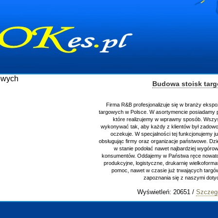
Budowa stoisk tar
Firma R&B profesjonalizuje się w branży ekspo
targowych w Polsce. W asortymencie posiadamy p
które realizujemy w wprawny sposób. Wszys
wykonywać tak, aby każdy z klientów był zadowo
oczekuje. W specjalności tej funkcjonujemy j
obsługując firmy oraz organizacje państwowe. Dzi
w stanie podołać nawet najbardziej wygór
konsumentów. Oddajemy w Państwa ręce nowator
produkcyjne, logistyczne, drukarnię wielkoform
pomoc, nawet w czasie już trwających targ
zapoznania się z naszymi do
Wyświetleń: 20651 /
Szczeg