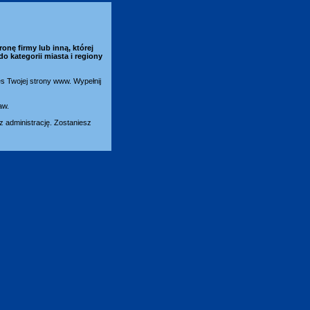
ronę firmy lub inną, której
do kategorii
miasta i regiony
es Twojej strony www. Wypełnij
aw.
 administrację. Zostaniesz