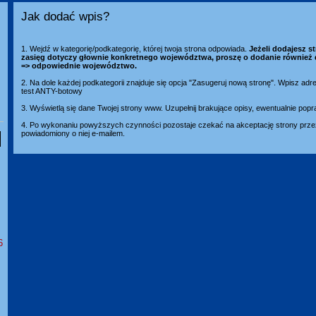
Jak dodać wpis?
1. Wejdź w kategorię/podkategorię, której twoja strona odpowiada.
Jeżeli dodajesz st
zasięg dotyczy głownie konkretnego województwa, proszę o dodanie również 
=> odpowiednie województwo.
2. Na dole każdej podkategorii znajduje się opcja "Zasugeruj nową stronę". Wpisz adr
test ANTY-botowy
3. Wyświetlą się dane Twojej strony www. Uzupełnij brakujące opisy, ewentualnie popr
4. Po wykonaniu powyższych czynności pozostaje czekać na akceptację strony przez
powiadomiony o niej e-mailem.
6