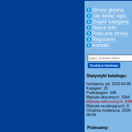
Strona główna
Jak dodać wpis
Znajdź kategorię
Nasze linki
Polecane strony
Regulamin
Kontakt
Statystyki katalogu:
Istniejemy od: 2010-04-09
Kategorii: 25
Podkategorii: 548
Wpisów aktywnych: 3344
Wpisów odrzuconych: 838
Wpisów oczekujących: 0
Ostatnia moderacja: 2026-
08-04
Polecamy: