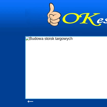
dynia
dministrowanie
ściami Gdynia i
ieżący nadzór nad
iczenia, organizację
ta obejmuje także
uchomościami Gdynia
potrzebny jest
ieruchomości Sopot
nia, Progreen-Adm
w codziennym
dla tych
←