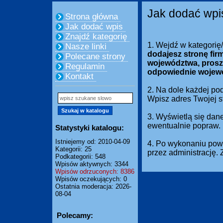
Jak dodać wpi
Strona główna
Jak dodać wpis
Znajdź kategorię
1. Wejdź w kategorię
Nasze linki
dodajesz stronę fir
Polecane strony
województwa, prosz
Regulamin
odpowiednie wojew
Kontakt
2. Na dole każdej pod
Wpisz adres Twojej 
3. Wyświetlą się dan
ewentualnie popraw.
Statystyki katalogu:
Istniejemy od: 2010-04-09
4. Po wykonaniu powy
Kategorii: 25
przez administrację.
Podkategorii: 548
Wpisów aktywnych: 3344
Wpisów odrzuconych: 8386
Wpisów oczekujących: 0
Ostatnia moderacja: 2026-
08-04
Polecamy: