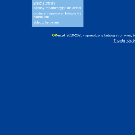
dresy z weluru
turnusy rehabilitacyjne dla dzieci
producent opakowań foliowych z
nadrukiem
sklep z herbatami
OK
es.pl
 2010-2025 - sprawdzony katalog stron www, b
Thumbshots b