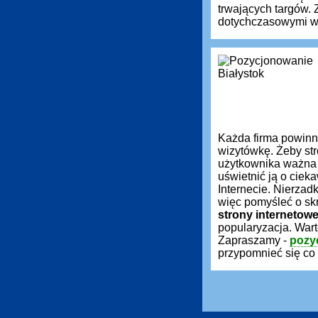
trwających targów.
dotychczasowymi wy
Każda firma powin
wizytówkę. Żeby st
użytkownika ważna 
uświetnić ją o ciek
Internecie. Nierzadk
więc pomyśleć o sk
strony internetow
popularyzacja. War
Zapraszamy -
pozy
przypomnieć się co 