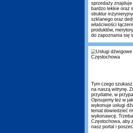
sprzedaży znajduje
bardzo lekkie oraz
struktur inżynieryj
szklanego oraz ded
właściwości łączen
produktów, meryto
do zapoznania się s
Tym czego szukasz
na naszą witrynę. Z
przydatne, w przyp
Opisujemy też w jak
wykonuje usługi dź
temat dowiedzieć m
wykonawcę. Trzeba
Częstochowa, aby z
nasz portal i posz