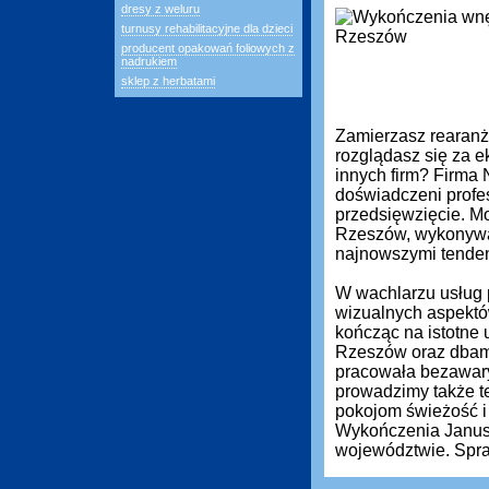
dresy z weluru
turnusy rehabilitacyjne dla dzieci
producent opakowań foliowych z
nadrukiem
sklep z herbatami
Zamierzasz rearanż
rozglądasz się za ek
innych firm? Firma
doświadczeni profe
przedsięwzięcie. M
Rzeszów, wykonywan
najnowszymi tenden
W wachlarzu usług 
wizualnych aspektó
kończąc na istotne 
Rzeszów oraz dbamy
pracowała bezawary
prowadzimy także t
pokojom świeżość i
Wykończenia Janusz 
województwie. Spra