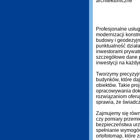
Profesjonalne usłu
modernizacji konstr
budowy i geodezyjn
punktualność działa
inwestorami prywat
szczegółowe dane 
inwestycji na każdy
Tworzymy precyzyjn
budynków, które daj
obiektów. Takie pro
opracowywania dok
rozwiązaniom oferuj
sprawia, że świadc
Zajmujemy się równi
czy pomiary przemi
bezpieczeństwa urz
spełnianie wymogó
ortofotomap, które