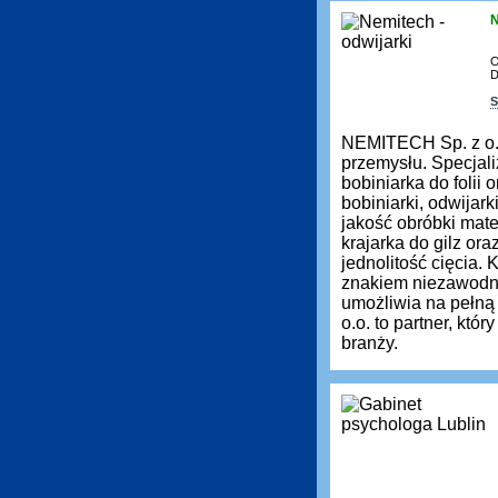
N
O
D
S
NEMITECH Sp. z o.
przemysłu. Specjali
bobiniarka do folii
bobiniarki, odwijar
jakość obróbki mate
krajarka do gilz ora
jednolitość cięcia.
znakiem niezawodno
umożliwia na pełn
o.o. to partner, kt
branży.