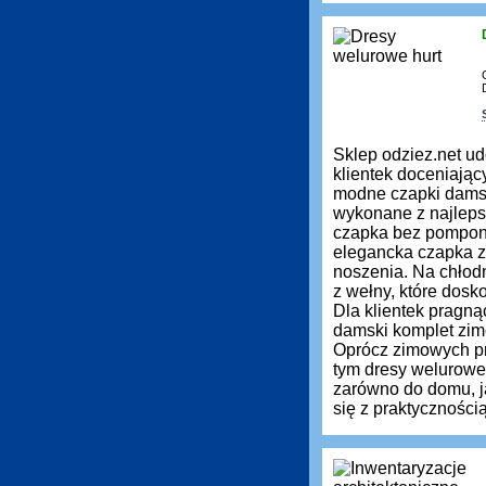
Sklep odziez.net ud
klientek doceniają
modne czapki damsk
wykonane z najleps
czapka bez pompona 
elegancka czapka z 
noszenia. Na chłod
z wełny, które dos
Dla klientek pragn
damski komplet zimo
Oprócz zimowych pr
tym dresy welurowe
zarówno do domu, ja
się z praktyczności