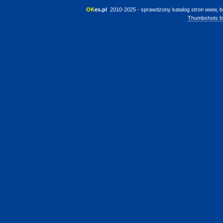
OK
es.pl
 2010-2025 - sprawdzony katalog stron www, b
Thumbshots b