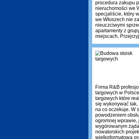
procedura zakupu pr
nieruchomości we 
specjaliście, który
we Włoszech nie zaw
nieuczciwymi sprz
apartamenty z grup
miejscach. Przejrzyj
Firma R&B profesjon
targowych w Polsce
targowych które re
się wykonywać tak, 
na co oczekuje. W s
powodzeniem obsług
ogromnej wprawie, 
wygórowanym żąda
nowatorskich projek
wielkoformatową or