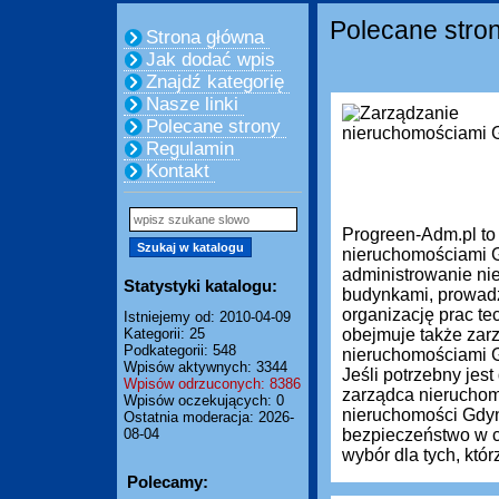
Polecane stro
Strona główna
Jak dodać wpis
Znajdź kategorię
Nasze linki
Polecane strony
Regulamin
Kontakt
Progreen-Adm.pl to
nieruchomościami G
administrowanie ni
Statystyki katalogu:
budynkami, prowadze
organizację prac te
Istniejemy od: 2010-04-09
Kategorii: 25
obejmuje także zar
Podkategorii: 548
nieruchomościami Gd
Wpisów aktywnych: 3344
Jeśli potrzebny je
Wpisów odrzuconych: 8386
zarządca nieruchom
Wpisów oczekujących: 0
nieruchomości Gdyn
Ostatnia moderacja: 2026-
08-04
bezpieczeństwo w c
wybór dla tych, którz
Polecamy: