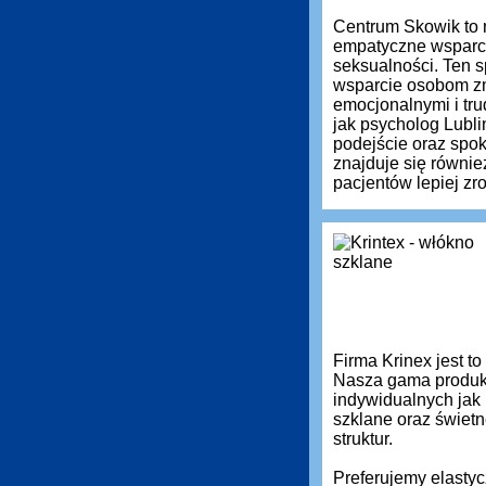
Centrum Skowik to 
empatyczne wsparci
seksualności. Ten s
wsparcie osobom zm
emocjonalnymi i tru
jak psycholog Lubli
podejście oraz spok
znajduje się równie
pacjentów lepiej z
Firma Krinex jest t
Nasza gama produkt
indywidualnych jak
szklane oraz świetn
struktur.
Preferujemy elastyc