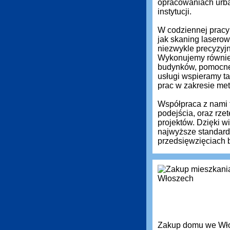
opracowaniach urba
instytucji.
W codziennej pracy 
jak skaning laserow
niezwykle precyzyj
Wykonujemy równie
budynków, pomocne 
usługi wspieramy ta
prac w zakresie met
Współpraca z nami 
podejścia, oraz rz
projektów. Dzięki 
najwyższe standardy
przedsięwzięciach 
Zakup domu we Włos