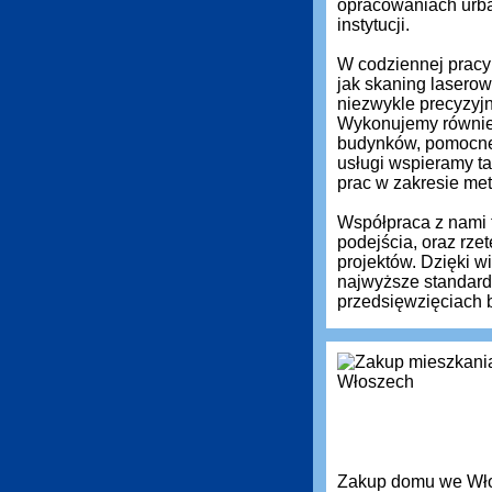
opracowaniach urba
instytucji.
W codziennej pracy 
jak skaning laserow
niezwykle precyzyj
Wykonujemy równie
budynków, pomocne 
usługi wspieramy ta
prac w zakresie met
Współpraca z nami 
podejścia, oraz rz
projektów. Dzięki 
najwyższe standardy
przedsięwzięciach 
Zakup domu we Włos