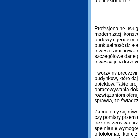
Profesjonalne usłu
modernizacji konstr
budowy i geodezyjn
punktualność działa
inwestorami prywat
szczegółowe dane 
inwestycji na każdy
Tworzymy precyzyjn
budynków, które daj
obiektów. Takie pro
opracowywania dok
rozwiązaniom oferuj
sprawia, że świadc
Zajmujemy się równi
czy pomiary przemi
bezpieczeństwa urz
spełnianie wymogó
ortofotomap, które