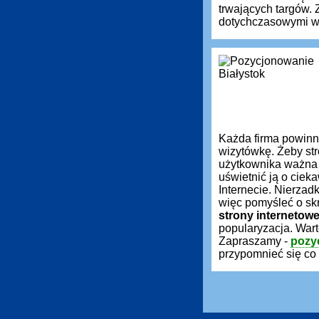
trwających targów.
dotychczasowymi wy
Każda firma powin
wizytówkę. Żeby st
użytkownika ważna 
uświetnić ją o ciek
Internecie. Nierzadk
więc pomyśleć o sk
strony internetow
popularyzacja. War
Zapraszamy -
pozy
przypomnieć się co 