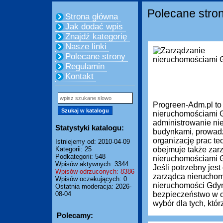
Polecane stro
Strona główna
Jak dodać wpis
Znajdź kategorię
Nasze linki
Polecane strony
Regulamin
Kontakt
Progreen-Adm.pl to
nieruchomościami G
administrowanie ni
Statystyki katalogu:
budynkami, prowadze
organizację prac te
Istniejemy od: 2010-04-09
Kategorii: 25
obejmuje także zar
Podkategorii: 548
nieruchomościami Gd
Wpisów aktywnych: 3344
Jeśli potrzebny je
Wpisów odrzuconych: 8386
zarządca nieruchom
Wpisów oczekujących: 0
nieruchomości Gdyn
Ostatnia moderacja: 2026-
08-04
bezpieczeństwo w c
wybór dla tych, którz
Polecamy: