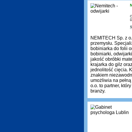
N
O
D
S
NEMITECH Sp. z o.
przemysłu. Specjali
bobiniarka do folii
bobiniarki, odwijar
jakość obróbki mate
krajarka do gilz ora
jednolitość cięcia.
znakiem niezawodno
umożliwia na pełn
o.o. to partner, kt
branży.