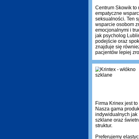
Centrum Skowik to 
empatyczne wsparci
seksualności. Ten s
wsparcie osobom zm
emocjonalnymi i tru
jak psycholog Lubli
podejście oraz spok
znajduje się równie
pacjentów lepiej z
Firma Krinex jest t
Nasza gama produkt
indywidualnych jak
szklane oraz świetn
struktur.
Preferujemy elastyc