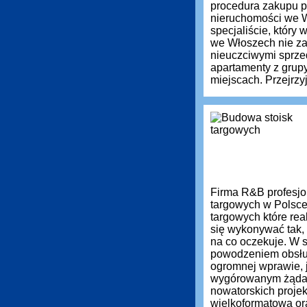
procedura zakupu pr
nieruchomości we 
specjaliście, który
we Włoszech nie zaw
nieuczciwymi sprz
apartamenty z grup
miejscach. Przejrzyj
Firma R&B profesjon
targowych w Polsce
targowych które re
się wykonywać tak, 
na co oczekuje. W s
powodzeniem obsług
ogromnej wprawie, 
wygórowanym żąda
nowatorskich projek
wielkoformatową or