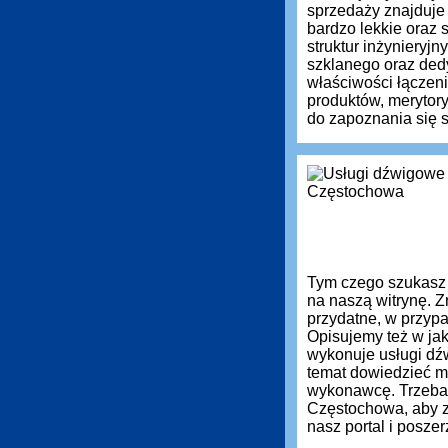
sprzedaży znajduje
bardzo lekkie oraz
struktur inżynieryj
szklanego oraz ded
właściwości łączen
produktów, meryto
do zapoznania się s
Tym czego szukasz
na naszą witrynę. Z
przydatne, w przyp
Opisujemy też w jak
wykonuje usługi dź
temat dowiedzieć m
wykonawcę. Trzeba
Częstochowa, aby z
nasz portal i posz