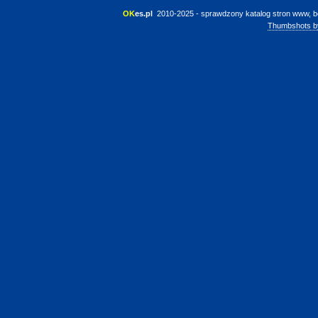
OK
es.pl
 2010-2025 - sprawdzony katalog stron www, b
Thumbshots b