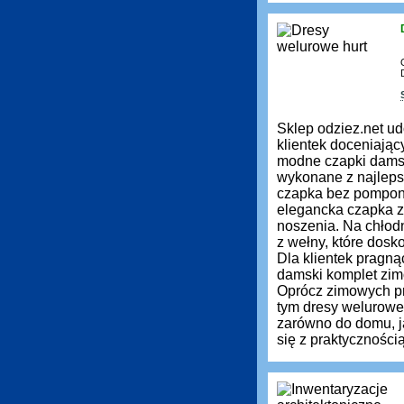
Sklep odziez.net ud
klientek doceniają
modne czapki damsk
wykonane z najleps
czapka bez pompona 
elegancka czapka z 
noszenia. Na chłod
z wełny, które dos
Dla klientek pragn
damski komplet zimo
Oprócz zimowych pr
tym dresy welurowe
zarówno do domu, ja
się z praktyczności