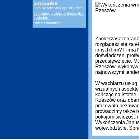
dresy z weluru
turnusy rehabilitacyjne dla dzieci
producent opakowań foliowych z
nadrukiem
sklep z herbatami
Zamierzasz rearanż
rozglądasz się za ek
innych firm? Firma
doświadczeni profe
przedsięwzięcie. M
Rzeszów, wykonywan
najnowszymi tenden
W wachlarzu usług 
wizualnych aspektó
kończąc na istotne 
Rzeszów oraz dbamy
pracowała bezawary
prowadzimy także t
pokojom świeżość i
Wykończenia Janusz 
województwie. Spra