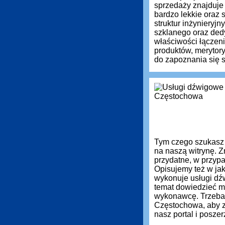
sprzedaży znajduje
bardzo lekkie oraz
struktur inżynieryj
szklanego oraz ded
właściwości łączen
produktów, meryto
do zapoznania się s
Tym czego szukasz
na naszą witrynę. Z
przydatne, w przyp
Opisujemy też w jak
wykonuje usługi dź
temat dowiedzieć m
wykonawcę. Trzeba
Częstochowa, aby z
nasz portal i posz