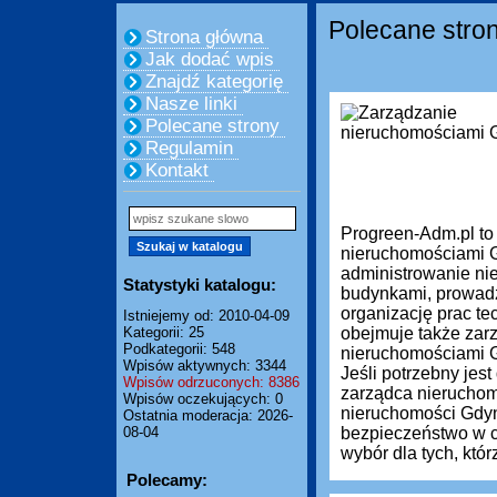
Polecane stro
Strona główna
Jak dodać wpis
Znajdź kategorię
Nasze linki
Polecane strony
Regulamin
Kontakt
Progreen-Adm.pl to
nieruchomościami G
administrowanie ni
Statystyki katalogu:
budynkami, prowadze
organizację prac te
Istniejemy od: 2010-04-09
Kategorii: 25
obejmuje także zar
Podkategorii: 548
nieruchomościami Gd
Wpisów aktywnych: 3344
Jeśli potrzebny je
Wpisów odrzuconych: 8386
zarządca nieruchom
Wpisów oczekujących: 0
nieruchomości Gdyn
Ostatnia moderacja: 2026-
08-04
bezpieczeństwo w c
wybór dla tych, którz
Polecamy: