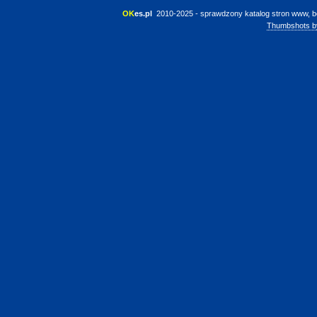
OK
es.pl
 2010-2025 - sprawdzony katalog stron www, b
Thumbshots b