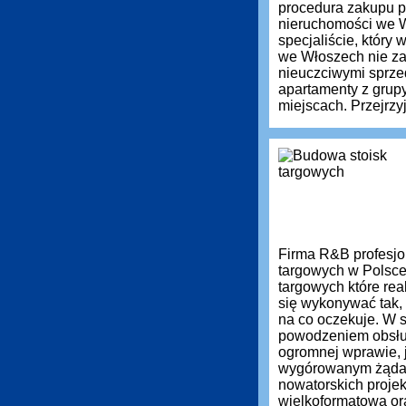
procedura zakupu pr
nieruchomości we 
specjaliście, który
we Włoszech nie zaw
nieuczciwymi sprz
apartamenty z grup
miejscach. Przejrzyj
Firma R&B profesjon
targowych w Polsce
targowych które re
się wykonywać tak, 
na co oczekuje. W s
powodzeniem obsług
ogromnej wprawie, 
wygórowanym żąda
nowatorskich projek
wielkoformatową or