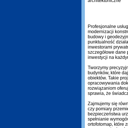
Profesjonalne usłu
modernizacji konstr
budowy i geodezyjn
punktualność działa
inwestorami prywat
szczegółowe dane 
inwestycji na każdy
Tworzymy precyzyjn
budynków, które daj
obiektów. Takie pro
opracowywania dok
rozwiązaniom oferuj
sprawia, że świadc
Zajmujemy się równi
czy pomiary przemi
bezpieczeństwa urz
spełnianie wymogó
ortofotomap, które