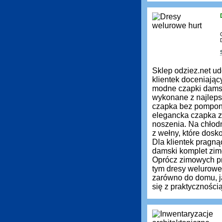
Sklep odziez.net ud
klientek doceniają
modne czapki damsk
wykonane z najleps
czapka bez pompona 
elegancka czapka z 
noszenia. Na chłod
z wełny, które dos
Dla klientek pragn
damski komplet zimo
Oprócz zimowych pr
tym dresy welurowe
zarówno do domu, ja
się z praktyczności