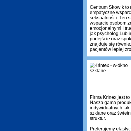
Centrum Skowik to 
empatyczne wsparci
seksualności. Ten s
wsparcie osobom zm
emocjonalnymi i tru
jak psycholog Lubli
podejście oraz spok
znajduje się równie
pacjentów lepiej z
Firma Krinex jest t
Nasza gama produkt
indywidualnych jak
szklane oraz świetn
struktur.
Preferujemy elastyc