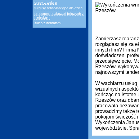
dresy z weluru
turnusy rehabilitacyjne dla dzieci
producent opakowań foliowych z
nadrukiem
sklep z herbatami
Zamierzasz rearanż
rozglądasz się za ek
innych firm? Firma
doświadczeni profe
przedsięwzięcie. M
Rzeszów, wykonywan
najnowszymi tenden
W wachlarzu usług 
wizualnych aspektó
kończąc na istotne 
Rzeszów oraz dbamy
pracowała bezawary
prowadzimy także t
pokojom świeżość i
Wykończenia Janusz 
województwie. Spra