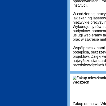
opracowaniach urba
instytucji.
W codziennej pracy 
jak skaning laserow
niezwykle precyzyj
Wykonujemy równie
budynków, pomocne 
usługi wspieramy ta
prac w zakresie met
Współpraca z nami 
podejścia, oraz rz
projektów. Dzięki 
najwyższe standardy
przedsięwzięciach 
Zakup domu we Włos