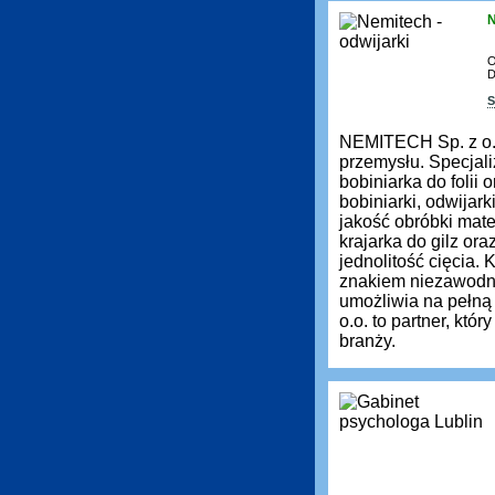
N
O
D
S
NEMITECH Sp. z o.
przemysłu. Specjali
bobiniarka do folii
bobiniarki, odwijar
jakość obróbki mate
krajarka do gilz ora
jednolitość cięcia.
znakiem niezawodno
umożliwia na pełn
o.o. to partner, kt
branży.