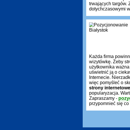
trwających targów.
dotychczasowymi wy
Każda firma powin
wizytówkę. Żeby st
użytkownika ważna 
uświetnić ją o ciek
Internecie. Nierzadk
więc pomyśleć o sk
strony internetow
popularyzacja. War
Zapraszamy -
pozy
przypomnieć się co 