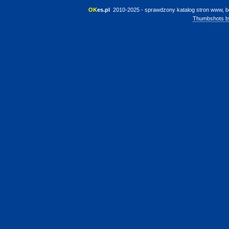
OK
es.pl
 2010-2025 - sprawdzony katalog stron www, b
Thumbshots b