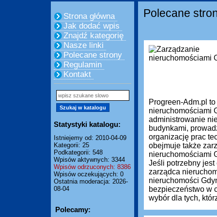
Polecane stro
Strona główna
Jak dodać wpis
Znajdź kategorię
Nasze linki
Polecane strony
Regulamin
Kontakt
Progreen-Adm.pl to
nieruchomościami G
administrowanie ni
Statystyki katalogu:
budynkami, prowadze
organizację prac te
Istniejemy od: 2010-04-09
Kategorii: 25
obejmuje także zar
Podkategorii: 548
nieruchomościami Gd
Wpisów aktywnych: 3344
Jeśli potrzebny je
Wpisów odrzuconych: 8386
zarządca nieruchom
Wpisów oczekujących: 0
nieruchomości Gdyn
Ostatnia moderacja: 2026-
08-04
bezpieczeństwo w c
wybór dla tych, którz
Polecamy: