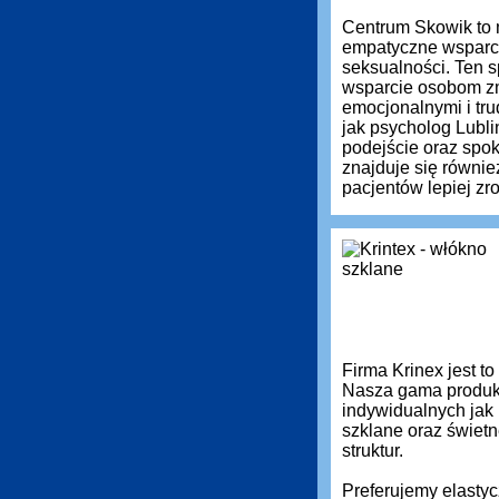
Centrum Skowik to 
empatyczne wsparci
seksualności. Ten s
wsparcie osobom zm
emocjonalnymi i tru
jak psycholog Lubli
podejście oraz spok
znajduje się równie
pacjentów lepiej z
Firma Krinex jest t
Nasza gama produkt
indywidualnych jak
szklane oraz świetn
struktur.
Preferujemy elastyc