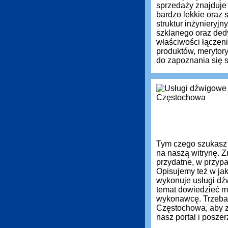
sprzedaży znajduje
bardzo lekkie oraz
struktur inżynieryj
szklanego oraz ded
właściwości łączen
produktów, meryto
do zapoznania się s
Tym czego szukasz
na naszą witrynę. Z
przydatne, w przyp
Opisujemy też w jak
wykonuje usługi dź
temat dowiedzieć m
wykonawcę. Trzeba
Częstochowa, aby z
nasz portal i posz