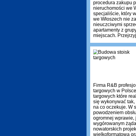
procedura zakupu pr
nieruchomości we 
specjaliście, który
we Włoszech nie zaw
nieuczciwymi sprz
apartamenty z grup
miejscach. Przejrzyj
Firma R&B profesjon
targowych w Polsce
targowych które re
się wykonywać tak, 
na co oczekuje. W s
powodzeniem obsług
ogromnej wprawie, 
wygórowanym żąda
nowatorskich projek
wielkoformatową or