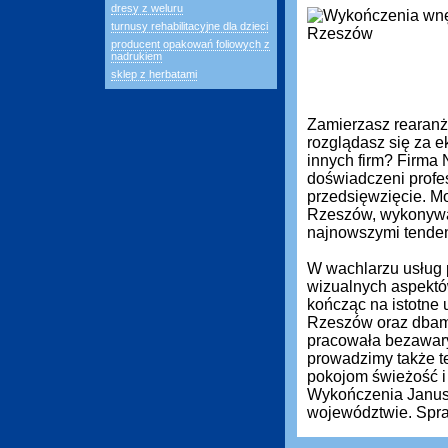
dresy z weluru
turnusy rehabilitacyjne dla dzieci
producent opakowań foliowych z
nadrukiem
sklep z herbatami
Zamierzasz rearanż
rozglądasz się za ek
innych firm? Firma
doświadczeni profe
przedsięwzięcie. M
Rzeszów, wykonywan
najnowszymi tenden
W wachlarzu usług 
wizualnych aspektó
kończąc na istotne 
Rzeszów oraz dbamy
pracowała bezawary
prowadzimy także t
pokojom świeżość i
Wykończenia Janusz 
województwie. Spra