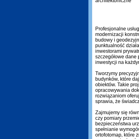
Profesjonalne usłu
modernizacji konstr
budowy i geodezyjn
punktualność działa
inwestorami prywat
szczegółowe dane 
inwestycji na każdy
Tworzymy precyzyjn
budynków, które daj
obiektów. Takie pro
opracowywania dok
rozwiązaniom oferuj
sprawia, że świadc
Zajmujemy się równi
czy pomiary przemi
bezpieczeństwa urz
spełnianie wymogó
ortofotomap, które