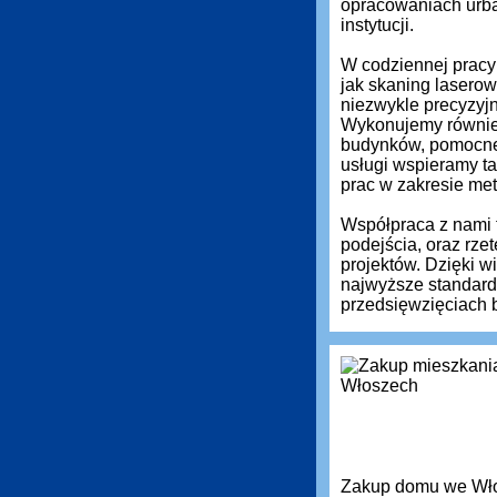
opracowaniach urba
instytucji.
W codziennej pracy 
jak skaning laserow
niezwykle precyzyj
Wykonujemy równie
budynków, pomocne 
usługi wspieramy ta
prac w zakresie met
Współpraca z nami 
podejścia, oraz rz
projektów. Dzięki 
najwyższe standardy
przedsięwzięciach 
Zakup domu we Włos