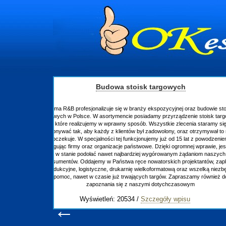
raz budowie stoisk
nie stoisk targowych
ia staramy się
otrzymywał to na co
at z powodzeniem
ej wprawie, jesteśmy
daniom naszych
ektantów, zaplecze
 wszelką niezbędną
zamy również do
ym
u
←