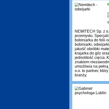
N
O
D
S
NEMITECH Sp. z o.
przemysłu. Specjali
bobiniarka do folii
bobiniarki, odwijar
jakość obróbki mate
krajarka do gilz ora
jednolitość cięcia.
znakiem niezawodno
umożliwia na pełn
o.o. to partner, kt
branży.