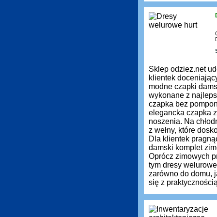
Sklep odziez.net ud
klientek doceniają
modne czapki damsk
wykonane z najleps
czapka bez pompona 
elegancka czapka z 
noszenia. Na chłod
z wełny, które dos
Dla klientek pragn
damski komplet zimo
Oprócz zimowych pr
tym dresy welurowe
zarówno do domu, ja
się z praktyczności