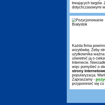
trwających targów.
dotychczasowymi wy
Każda firma powin
wizytówkę. Żeby st
użytkownika ważna 
uświetnić ją o ciek
Internecie. Nierzadk
więc pomyśleć o sk
strony internetow
popularyzacja. War
Zapraszamy -
pozy
przypomnieć się co 