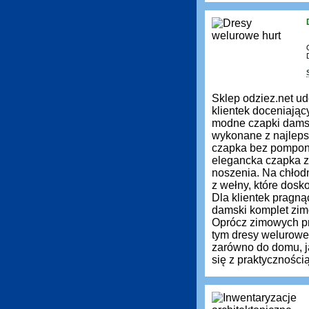
Sklep odziez.net ud
klientek doceniają
modne czapki damsk
wykonane z najleps
czapka bez pompona 
elegancka czapka z 
noszenia. Na chłod
z wełny, które dos
Dla klientek pragn
damski komplet zimo
Oprócz zimowych pr
tym dresy welurowe
zarówno do domu, ja
się z praktyczności