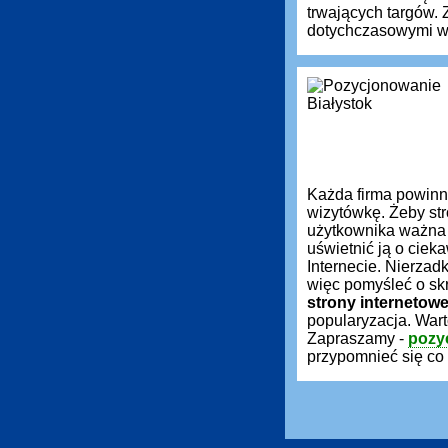
trwających targów.
dotychczasowymi wy
Każda firma powin
wizytówkę. Żeby st
użytkownika ważna 
uświetnić ją o ciek
Internecie. Nierzadk
więc pomyśleć o sk
strony internetow
popularyzacja. War
Zapraszamy -
pozy
przypomnieć się co 