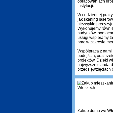
opracowaniach urba
instytucji.
W codziennej pracy 
jak skaning laserow
niezwykle precyzyj
Wykonujemy równie
budynków, pomocne 
usługi wspieramy ta
prac w zakresie met
Współpraca z nami 
podejścia, oraz rz
projektów. Dzięki 
najwyższe standardy
przedsięwzięciach 
Zakup domu we Włos