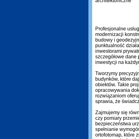
Profesjonalne usłu
modernizacji konstr
budowy i geodezyjn
punktualność działa
inwestorami prywat
szczegółowe dane 
inwestycji na każdy
Tworzymy precyzyjn
budynków, które daj
obiektów. Takie pro
opracowywania dok
rozwiązaniom oferuj
sprawia, że świadc
Zajmujemy się równi
czy pomiary przemi
bezpieczeństwa urz
spełnianie wymogó
ortofotomap, które