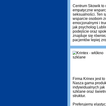
Centrum Skowik to 
empatyczne wsparci
seksualności. Ten s
wsparcie osobom zm
emocjonalnymi i tru
jak psycholog Lubli
podejście oraz spok
znajduje się równie
pacjentów lepiej z
Firma Krinex jest t
Nasza gama produkt
indywidualnych jak
szklane oraz świetn
struktur.
Preferujemy elastyc