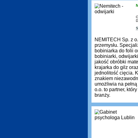
N
O
D
S
NEMITECH Sp. z o.
przemysłu. Specjali
bobiniarka do folii
bobiniarki, odwijar
jakość obróbki mate
krajarka do gilz ora
jednolitość cięcia.
znakiem niezawodno
umożliwia na pełn
o.o. to partner, kt
branży.