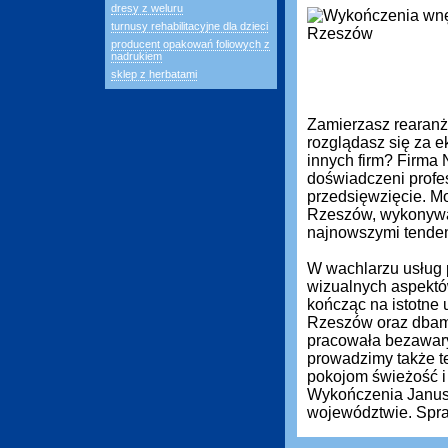
dresy z weluru
turnusy rehabilitacyjne dla dzieci
producent opakowań foliowych z
nadrukiem
sklep z herbatami
Zamierzasz rearanż
rozglądasz się za ek
innych firm? Firma
doświadczeni profe
przedsięwzięcie. M
Rzeszów, wykonywan
najnowszymi tenden
W wachlarzu usług 
wizualnych aspektó
kończąc na istotne 
Rzeszów oraz dbamy
pracowała bezawary
prowadzimy także t
pokojom świeżość i
Wykończenia Janusz 
województwie. Spra