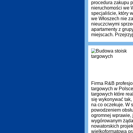
procedura zakupu pr
nieruchomości we 
specjaliście, który
we Włoszech nie zaw
nieuczciwymi sprz
apartamenty z grup
miejscach. Przejrzyj
Firma R&B profesjon
targowych w Polsce
targowych które re
się wykonywać tak, 
na co oczekuje. W s
powodzeniem obsług
ogromnej wprawie, 
wygórowanym żąda
nowatorskich projek
wielkoformatową or