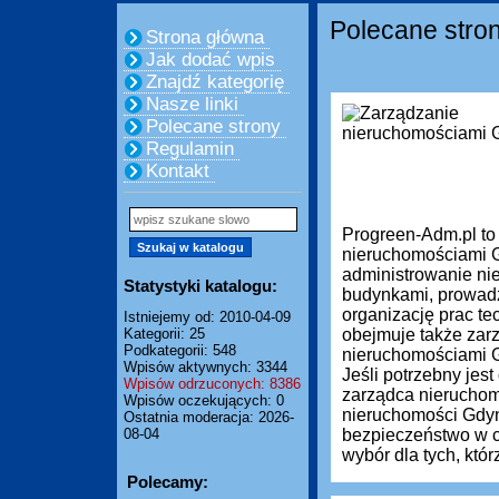
Polecane stro
Strona główna
Jak dodać wpis
Znajdź kategorię
Nasze linki
Polecane strony
Regulamin
Kontakt
Progreen-Adm.pl to
nieruchomościami G
administrowanie ni
Statystyki katalogu:
budynkami, prowadze
organizację prac te
Istniejemy od: 2010-04-09
Kategorii: 25
obejmuje także zar
Podkategorii: 548
nieruchomościami Gd
Wpisów aktywnych: 3344
Jeśli potrzebny je
Wpisów odrzuconych: 8386
zarządca nieruchom
Wpisów oczekujących: 0
nieruchomości Gdyn
Ostatnia moderacja: 2026-
08-04
bezpieczeństwo w c
wybór dla tych, którz
Polecamy: