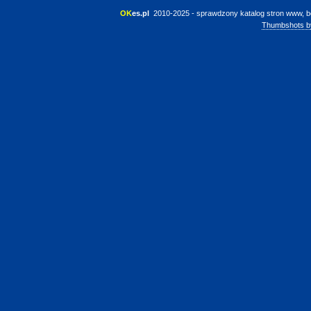
OK
es.pl
 2010-2025 - sprawdzony katalog stron www, b
Thumbshots b