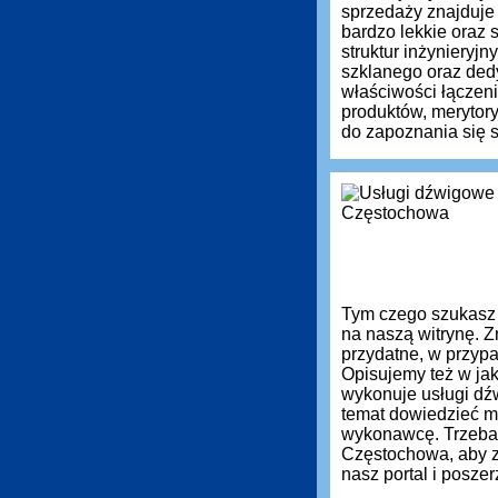
sprzedaży znajduje
bardzo lekkie oraz
struktur inżynieryj
szklanego oraz ded
właściwości łączen
produktów, meryto
do zapoznania się s
Tym czego szukasz
na naszą witrynę. Z
przydatne, w przyp
Opisujemy też w jak
wykonuje usługi dź
temat dowiedzieć m
wykonawcę. Trzeba
Częstochowa, aby z
nasz portal i posz