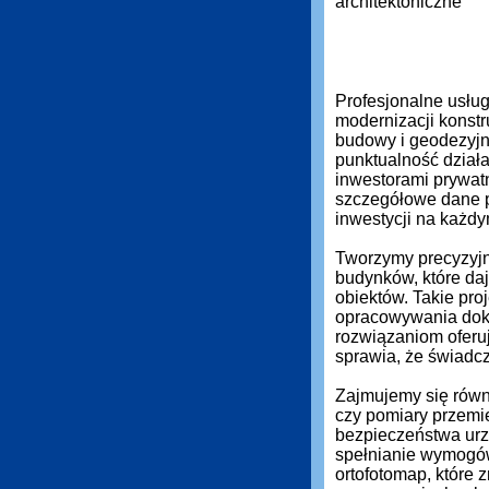
Profesjonalne usłu
modernizacji konstr
budowy i geodezyjn
punktualność działa
inwestorami prywat
szczegółowe dane 
inwestycji na każdy
Tworzymy precyzyjn
budynków, które daj
obiektów. Takie pro
opracowywania dok
rozwiązaniom oferuj
sprawia, że świadc
Zajmujemy się równi
czy pomiary przemi
bezpieczeństwa urz
spełnianie wymogó
ortofotomap, które