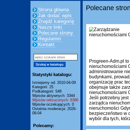
Polecane stro
Strona główna
Jak dodać wpis
Znajdź kategorię
Nasze linki
Polecane strony
Regulamin
Kontakt
Progreen-Adm.pl to
nieruchomościami G
administrowanie ni
Statystyki katalogu:
budynkami, prowadze
organizację prac te
Istniejemy od: 2010-04-09
Kategorii: 25
obejmuje także zar
Podkategorii: 548
nieruchomościami Gd
Wpisów aktywnych: 3344
Jeśli potrzebny je
Wpisów odrzuconych: 8386
zarządca nieruchom
Wpisów oczekujących: 0
nieruchomości Gdyn
Ostatnia moderacja: 2026-
08-04
bezpieczeństwo w c
wybór dla tych, którz
Polecamy: