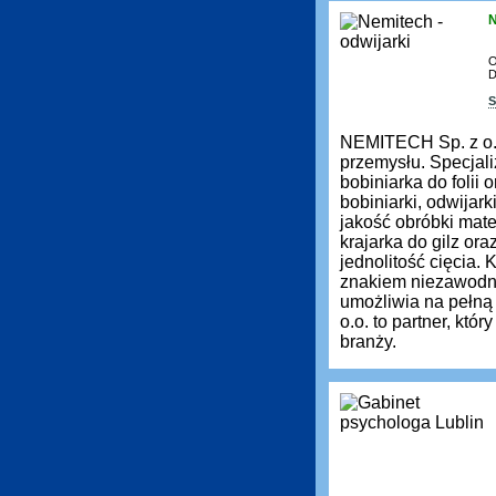
N
O
D
S
NEMITECH Sp. z o.
przemysłu. Specjali
bobiniarka do folii
bobiniarki, odwijar
jakość obróbki mate
krajarka do gilz ora
jednolitość cięcia.
znakiem niezawodno
umożliwia na pełn
o.o. to partner, kt
branży.