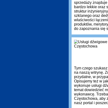
sprzedaży znajduje
bardzo lekkie oraz
struktur inżynieryj
szklanego oraz ded
właściwości łączen
produktów, meryto
do zapoznania się s
Tym czego szukasz
na naszą witrynę. Z
przydatne, w przyp
Opisujemy też w jak
wykonuje usługi dź
temat dowiedzieć m
wykonawcę. Trzeba
Częstochowa, aby z
nasz portal i posz