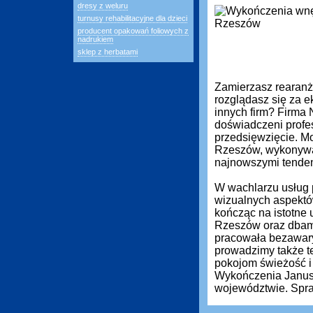
dresy z weluru
turnusy rehabilitacyjne dla dzieci
producent opakowań foliowych z
nadrukiem
sklep z herbatami
Zamierzasz rearanż
rozglądasz się za ek
innych firm? Firma
doświadczeni profe
przedsięwzięcie. M
Rzeszów, wykonywan
najnowszymi tenden
W wachlarzu usług 
wizualnych aspektó
kończąc na istotne 
Rzeszów oraz dbamy
pracowała bezawary
prowadzimy także t
pokojom świeżość i
Wykończenia Janusz 
województwie. Spra