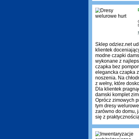
Sklep odziez.net ud
klientek doceniają
modne czapki damsk
wykonane z najleps
czapka bez pompona 
elegancka czapka z 
noszenia. Na chłod
z wełny, które dos
Dla klientek pragn
damski komplet zimo
Oprócz zimowych pr
tym dresy welurowe
zarówno do domu, ja
się z praktyczności