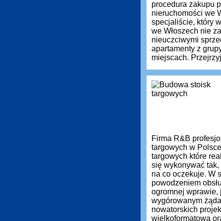
procedura zakupu pr
nieruchomości we 
specjaliście, który
we Włoszech nie zaw
nieuczciwymi sprz
apartamenty z grup
miejscach. Przejrzyj
Firma R&B profesjon
targowych w Polsce
targowych które re
się wykonywać tak, 
na co oczekuje. W s
powodzeniem obsług
ogromnej wprawie, 
wygórowanym żąda
nowatorskich projek
wielkoformatową or