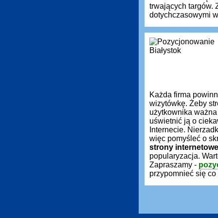
trwających targów.
dotychczasowymi wy
Każda firma powin
wizytówkę. Żeby st
użytkownika ważna 
uświetnić ją o ciek
Internecie. Nierzadk
więc pomyśleć o sk
strony internetow
popularyzacja. War
Zapraszamy -
pozy
przypomnieć się co 