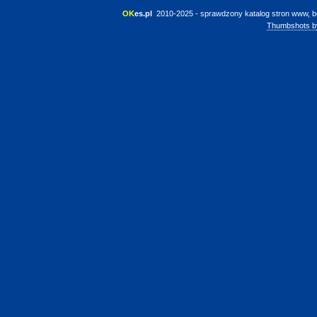
OK
es.pl
 2010-2025 - sprawdzony katalog stron www, b
Thumbshots b