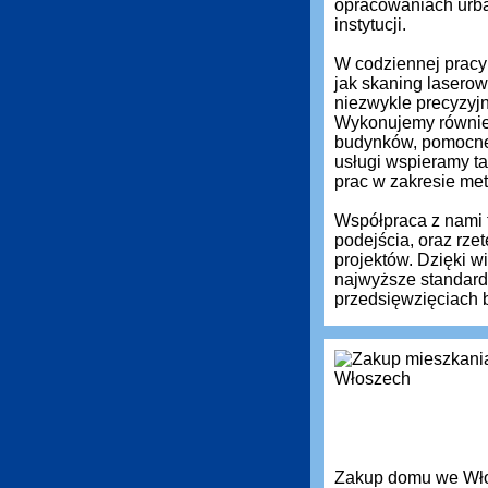
opracowaniach urba
instytucji.
W codziennej pracy 
jak skaning laserow
niezwykle precyzyj
Wykonujemy równie
budynków, pomocne 
usługi wspieramy ta
prac w zakresie met
Współpraca z nami 
podejścia, oraz rz
projektów. Dzięki 
najwyższe standardy
przedsięwzięciach 
Zakup domu we Włos