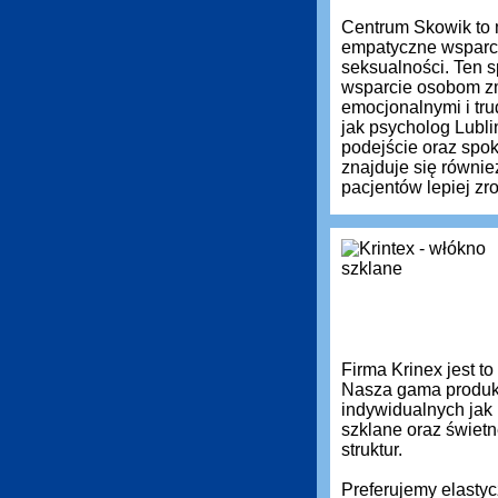
Centrum Skowik to 
empatyczne wsparci
seksualności. Ten s
wsparcie osobom zm
emocjonalnymi i tru
jak psycholog Lubli
podejście oraz spok
znajduje się równie
pacjentów lepiej z
Firma Krinex jest t
Nasza gama produkt
indywidualnych jak
szklane oraz świetn
struktur.
Preferujemy elastyc