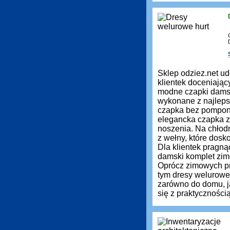
Sklep odziez.net ud
klientek doceniają
modne czapki damsk
wykonane z najleps
czapka bez pompona 
elegancka czapka z 
noszenia. Na chłod
z wełny, które dos
Dla klientek pragn
damski komplet zimo
Oprócz zimowych pr
tym dresy welurowe
zarówno do domu, ja
się z praktyczności