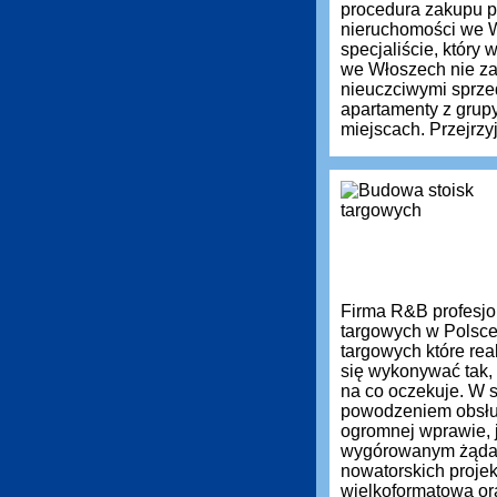
procedura zakupu pr
nieruchomości we 
specjaliście, który
we Włoszech nie zaw
nieuczciwymi sprz
apartamenty z grup
miejscach. Przejrzyj
Firma R&B profesjon
targowych w Polsce
targowych które re
się wykonywać tak, 
na co oczekuje. W s
powodzeniem obsług
ogromnej wprawie, 
wygórowanym żąda
nowatorskich projek
wielkoformatową or