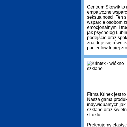
Centrum Skowik to 
empatyczne wsparci
seksualności. Ten s
wsparcie osobom zm
emocjonalnymi i tru
jak psycholog Lubli
podejście oraz spok
znajduje się równie
pacjentów lepiej z
Firma Krinex jest t
Nasza gama produkt
indywidualnych jak
szklane oraz świetn
struktur.
Preferujemy elastyc