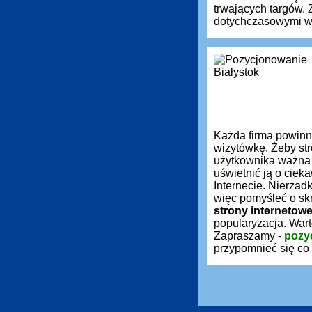
trwających targów.
dotychczasowymi wy
Każda firma powin
wizytówkę. Żeby st
użytkownika ważna 
uświetnić ją o ciek
Internecie. Nierzadk
więc pomyśleć o sk
strony internetow
popularyzacja. War
Zapraszamy -
pozy
przypomnieć się co 