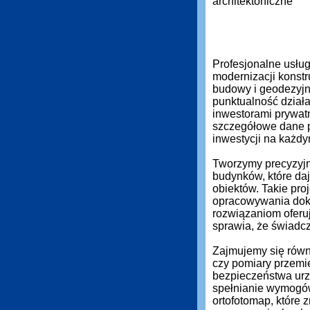
Profesjonalne usłu
modernizacji konstr
budowy i geodezyjn
punktualność działa
inwestorami prywat
szczegółowe dane 
inwestycji na każdy
Tworzymy precyzyjn
budynków, które daj
obiektów. Takie pro
opracowywania dok
rozwiązaniom oferuj
sprawia, że świadc
Zajmujemy się równi
czy pomiary przemi
bezpieczeństwa urz
spełnianie wymogó
ortofotomap, które