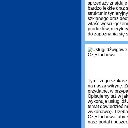
sprzedaży znajduje
bardzo lekkie oraz
struktur inżynieryj
szklanego oraz ded
właściwości łączen
produktów, meryto
do zapoznania się s
Tym czego szukasz
na naszą witrynę. Z
przydatne, w przyp
Opisujemy też w jak
wykonuje usługi dź
temat dowiedzieć m
wykonawcę. Trzeba
Częstochowa, aby z
nasz portal i posz