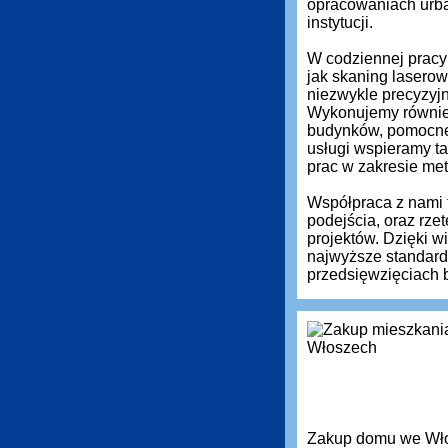
opracowaniach urba
instytucji.
W codziennej pracy 
jak skaning laserow
niezwykle precyzyj
Wykonujemy równie
budynków, pomocne 
usługi wspieramy ta
prac w zakresie met
Współpraca z nami 
podejścia, oraz rz
projektów. Dzięki 
najwyższe standardy
przedsięwzięciach 
Zakup domu we Włos