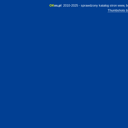
OK
es.pl
 2010-2025 - sprawdzony katalog stron www, b
Thumbshots b