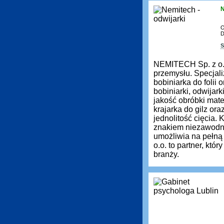
N
O
D
S
NEMITECH Sp. z o.
przemysłu. Specjali
bobiniarka do folii
bobiniarki, odwijar
jakość obróbki mate
krajarka do gilz ora
jednolitość cięcia.
znakiem niezawodno
umożliwia na pełn
o.o. to partner, kt
branży.