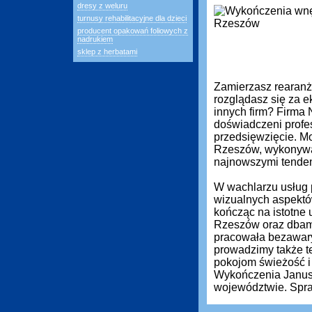
dresy z weluru
turnusy rehabilitacyjne dla dzieci
producent opakowań foliowych z
nadrukiem
sklep z herbatami
Zamierzasz rearanż
rozglądasz się za ek
innych firm? Firma
doświadczeni profe
przedsięwzięcie. M
Rzeszów, wykonywan
najnowszymi tenden
W wachlarzu usług 
wizualnych aspektó
kończąc na istotne 
Rzeszów oraz dbamy
pracowała bezawary
prowadzimy także t
pokojom świeżość i
Wykończenia Janusz 
województwie. Spra