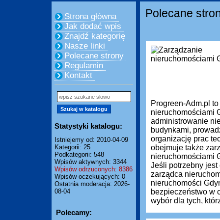
Polecane stro
Strona główna
Jak dodać wpis
Znajdź kategorię
Nasze linki
Polecane strony
Regulamin
Kontakt
Progreen-Adm.pl to
nieruchomościami G
administrowanie ni
Statystyki katalogu:
budynkami, prowadze
organizację prac te
Istniejemy od: 2010-04-09
Kategorii: 25
obejmuje także zar
Podkategorii: 548
nieruchomościami Gd
Wpisów aktywnych: 3344
Jeśli potrzebny je
Wpisów odrzuconych: 8386
zarządca nieruchom
Wpisów oczekujących: 0
nieruchomości Gdyn
Ostatnia moderacja: 2026-
08-04
bezpieczeństwo w c
wybór dla tych, którz
Polecamy: