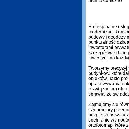
Profesjonalne usłu
modernizacji konstr
budowy i geodezyjn
punktualność działa
inwestorami prywat
szczegółowe dane 
inwestycji na każdy
Tworzymy precyzyjn
budynków, które daj
obiektów. Takie pro
opracowywania dok
rozwiązaniom oferuj
sprawia, że świadc
Zajmujemy się równi
czy pomiary przemi
bezpieczeństwa urz
spełnianie wymogó
ortofotomap, które