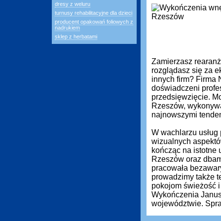
dresy z weluru
turnusy rehabilitacyjne dla dzieci
producent opakowań foliowych z
nadrukiem
sklep z herbatami
Zamierzasz rearanż
rozglądasz się za ek
innych firm? Firma
doświadczeni profe
przedsięwzięcie. M
Rzeszów, wykonywan
najnowszymi tenden
W wachlarzu usług 
wizualnych aspektó
kończąc na istotne 
Rzeszów oraz dbamy
pracowała bezawary
prowadzimy także t
pokojom świeżość i
Wykończenia Janusz 
województwie. Spra