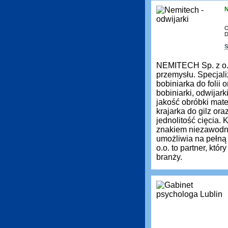
N
O
D
S
NEMITECH Sp. z o.
przemysłu. Specjali
bobiniarka do folii
bobiniarki, odwijar
jakość obróbki mate
krajarka do gilz ora
jednolitość cięcia.
znakiem niezawodno
umożliwia na pełn
o.o. to partner, kt
branży.