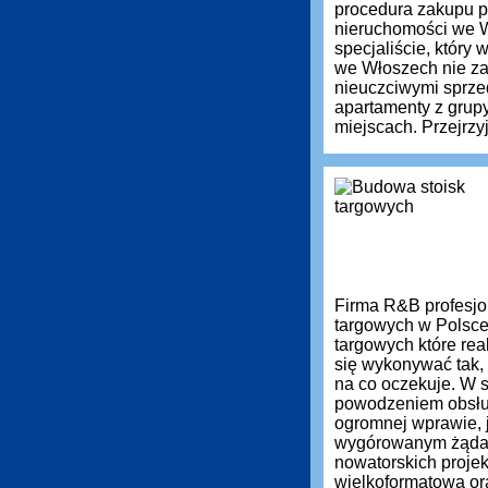
procedura zakupu pr
nieruchomości we 
specjaliście, który
we Włoszech nie zaw
nieuczciwymi sprz
apartamenty z grup
miejscach. Przejrzyj
Firma R&B profesjon
targowych w Polsce
targowych które re
się wykonywać tak, 
na co oczekuje. W s
powodzeniem obsług
ogromnej wprawie, 
wygórowanym żąda
nowatorskich projek
wielkoformatową or