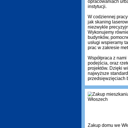
opracowaniach urba
instytucji.
W codziennej pracy 
jak skaning laserow
niezwykle precyzyj
Wykonujemy równie
budynków, pomocne 
usługi wspieramy ta
prac w zakresie met
Współpraca z nami 
podejścia, oraz rz
projektów. Dzięki 
najwyższe standardy
przedsięwzięciach 
Zakup domu we Włos