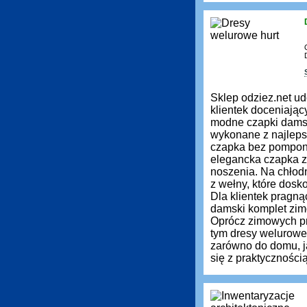
Sklep odziez.net ud
klientek doceniają
modne czapki damsk
wykonane z najleps
czapka bez pompona 
elegancka czapka z 
noszenia. Na chłod
z wełny, które dos
Dla klientek pragn
damski komplet zimo
Oprócz zimowych pr
tym dresy welurowe
zarówno do domu, ja
się z praktyczności