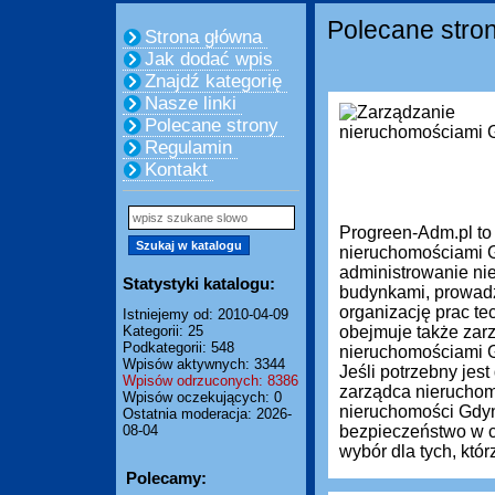
Polecane stro
Strona główna
Jak dodać wpis
Znajdź kategorię
Nasze linki
Polecane strony
Regulamin
Kontakt
Progreen-Adm.pl to
nieruchomościami G
administrowanie ni
Statystyki katalogu:
budynkami, prowadze
organizację prac te
Istniejemy od: 2010-04-09
Kategorii: 25
obejmuje także zar
Podkategorii: 548
nieruchomościami Gd
Wpisów aktywnych: 3344
Jeśli potrzebny je
Wpisów odrzuconych: 8386
zarządca nieruchom
Wpisów oczekujących: 0
nieruchomości Gdyn
Ostatnia moderacja: 2026-
08-04
bezpieczeństwo w c
wybór dla tych, którz
Polecamy: