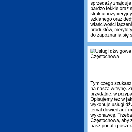
sprzedaży znajduje
bardzo lekkie oraz
struktur inżynieryj
szklanego oraz ded
właściwości łączen
produktów, meryto
do zapoznania się s
Tym czego szukasz
na naszą witrynę. Z
przydatne, w przyp
Opisujemy też w jak
wykonuje usługi dź
temat dowiedzieć m
wykonawcę. Trzeba
Częstochowa, aby z
nasz portal i posz