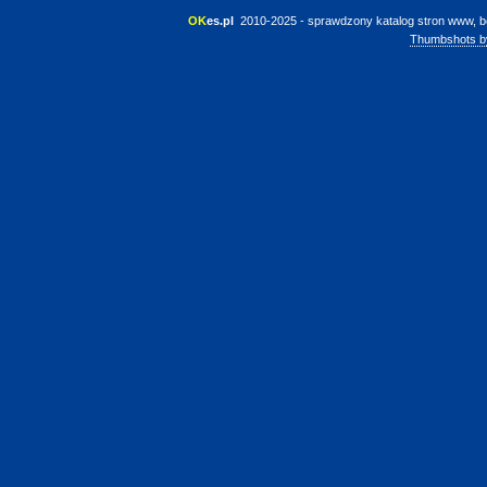
OK
es.pl
 2010-2025 - sprawdzony katalog stron www, b
Thumbshots b