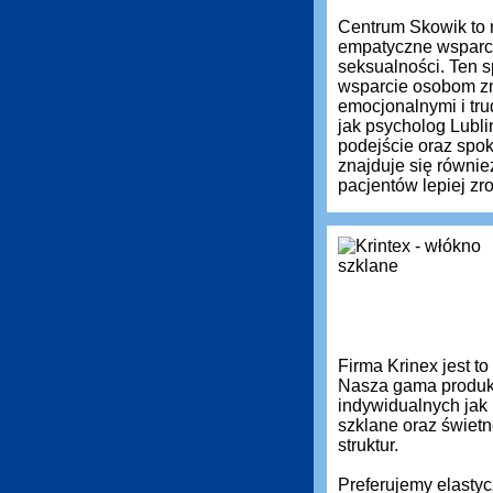
Centrum Skowik to 
empatyczne wsparci
seksualności. Ten s
wsparcie osobom zm
emocjonalnymi i tru
jak psycholog Lubli
podejście oraz spok
znajduje się równie
pacjentów lepiej z
Firma Krinex jest t
Nasza gama produkt
indywidualnych jak
szklane oraz świetn
struktur.
Preferujemy elastyc