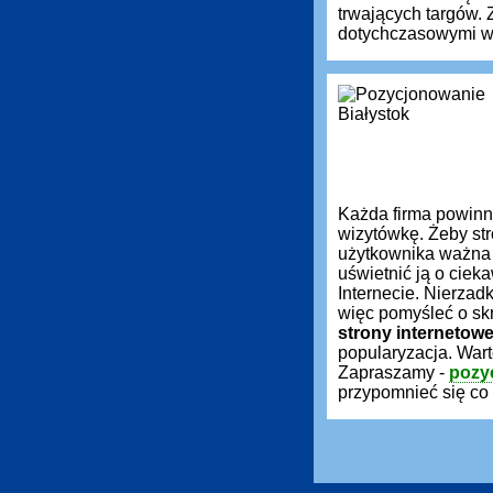
trwających targów.
dotychczasowymi wy
Każda firma powin
wizytówkę. Żeby st
użytkownika ważna 
uświetnić ją o ciek
Internecie. Nierzadk
więc pomyśleć o sk
strony internetow
popularyzacja. War
Zapraszamy -
pozy
przypomnieć się co 