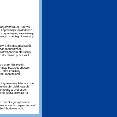
cji konstrukcji. Zakres
, zapewniając dokładność i
mi prywatnymi, zapewniając
wego przebiegu inwestycji
ów, które dają możliwość
zas modernizacji,
 rozwiązaniom oferujemy
są doceniane przez wielu
iary przemieszczeń.
ntując bezpieczeństwo i
 które znajdują
 dokumentacjach
ing laserowy lidar oraz geo
zyjnych i obiektowych.
pomocne w procesach
cker, która pozwala na
az rzetelnego wykonania
eśmy w stanie zagwarantować
ęciach budowlanych.