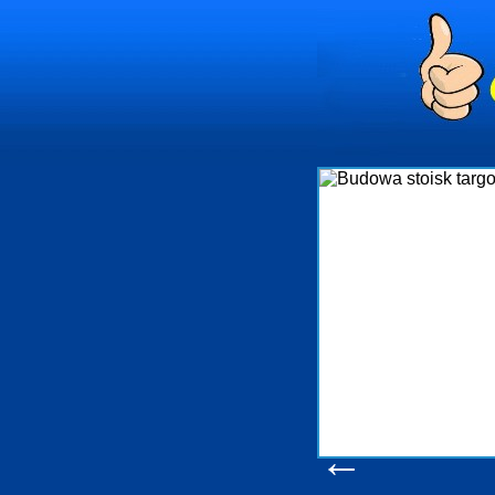
Budowa stoisk targowych
 R&B profesjonalizuje się w branży ekspozycyjnej oraz budowie stoisk
ch w Polsce. W asortymencie posiadamy przyrządzenie stoisk targowych
óre realizujemy w wprawny sposób. Wszystkie zlecenia staramy się
ać tak, aby każdy z klientów był zadowolony, oraz otrzymywał to na co
ekuje. W specjalności tej funkcjonujemy już od 15 lat z powodzeniem
jąc firmy oraz organizacje państwowe. Dzięki ogromnej wprawie, jesteśmy
 stanie podołać nawet najbardziej wygórowanym żądaniom naszych
entów. Oddajemy w Państwa ręce nowatorskich projektantów, zaplecze
kcyjne, logistyczne, drukarnię wielkoformatową oraz wszelką niezbędną
moc, nawet w czasie już trwających targów. Zapraszamy również do
zapoznania się z naszymi dotychczasowym
Wyświetleń: 20504 /
Szczegóły wpisu
←