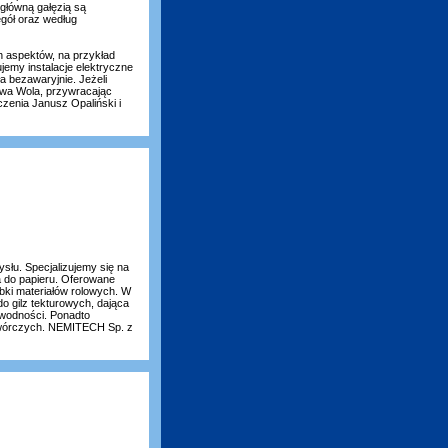
 główną gałęzią są
gół oraz według
h aspektów, na przykład
jemy instalacje elektryczne
 bezawaryjnie. Jeżeli
owa Wola, przywracając
enia Janusz Opaliński i
łu. Specjalizujemy się na
ka do papieru. Oferowane
óbki materiałów rolowych. W
do gilz tekturowych, dająca
awodności. Ponadto
twórczych. NEMITECH Sp. z