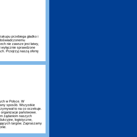
akupu przebiega gładko i
e doświadczonemu
ech nie zawsze jest łatwy,
Ci wyłącznie sprawdzone
h. Przejrzyj naszą ofertę
wych w Polsce. W
awny sposób. Wszystkie
rzymywał to na co oczekuje.
z organizacje państwowe.
nym żądaniom naszych
ukcyjne, logistyczne,
wających targów. Zapraszamy
onie.