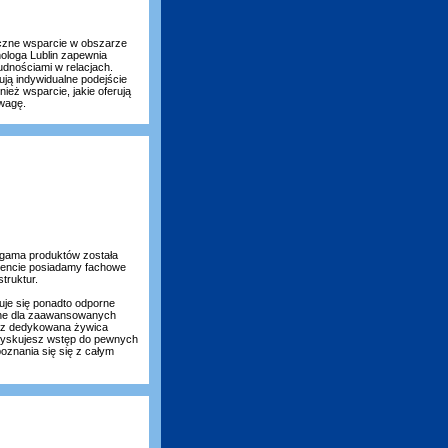
yczne wsparcie w obszarze
hologa Lublin zapewnia
dnościami w relacjach.
rują indywidualne podejście
ież wsparcie, jakie oferują
owagę.
 gama produktów została
ymencie posiadamy fachowe
truktur.
uje się ponadto odporne
lne dla zaawansowanych
raz dedykowana żywica
, zyskujesz wstęp do pewnych
znania się się z całym