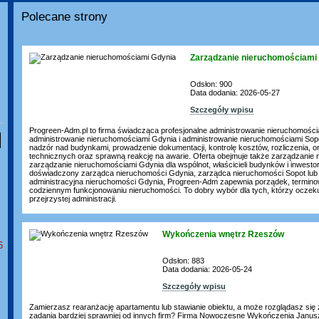
Polecane strony
Zarządzanie nieruchomościami
Odsłon: 900
Data dodania: 2026-05-27
Szczegóły wpisu
Progreen-Adm.pl to firma świadcząca profesjonalne administrowanie nieruchomośc
administrowanie nieruchomościami Gdynia i administrowanie nieruchomościami Sopo
nadzór nad budynkami, prowadzenie dokumentacji, kontrolę kosztów, rozliczenia, o
technicznych oraz sprawną reakcję na awarie. Oferta obejmuje także zarządzanie
zarządzanie nieruchomościami Gdynia dla wspólnot, właścicieli budynków i inwestoró
doświadczony zarządca nieruchomości Gdynia, zarządca nieruchomości Sopot lub 
administracyjna nieruchomości Gdynia, Progreen-Adm zapewnia porządek, termin
codziennym funkcjonowaniu nieruchomości. To dobry wybór dla tych, którzy oczekują 
przejrzystej administracji.
Wykończenia wnętrz Rzeszów
6
Odsłon: 883
Data dodania: 2026-05-24
Szczegóły wpisu
Zamierzasz rearanżację apartamentu lub stawianie obiektu, a może rozglądasz się z
zadania bardziej sprawniej od innych firm? Firma Nowoczesne Wykończenia Janusz