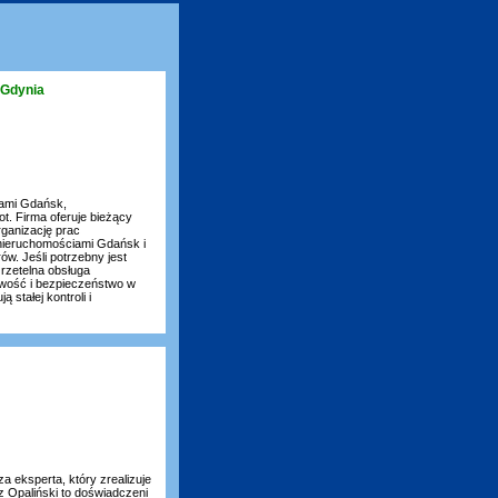
 Gdynia
iami Gdańsk,
t. Firma oferuje bieżący
rganizację prac
 nieruchomościami Gdańsk i
w. Jeśli potrzebny jest
rzetelna obsługa
owość i bezpieczeństwo w
stałej kontroli i
a eksperta, który zrealizuje
 Opaliński to doświadczeni