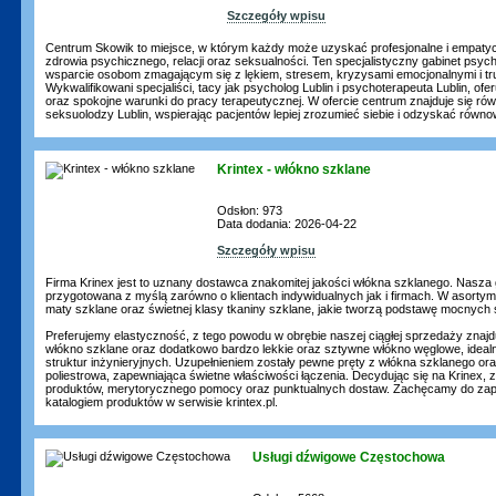
Szczegóły wpisu
Centrum Skowik to miejsce, w którym każdy może uzyskać profesjonalne i empat
zdrowia psychicznego, relacji oraz seksualności. Ten specjalistyczny gabinet psyc
wsparcie osobom zmagającym się z lękiem, stresem, kryzysami emocjonalnymi i tru
Wykwalifikowani specjaliści, tacy jak psycholog Lublin i psychoterapeuta Lublin, ofe
oraz spokojne warunki do pracy terapeutycznej. W ofercie centrum znajduje się równ
seksuolodzy Lublin, wspierając pacjentów lepiej zrozumieć siebie i odzyskać równ
Krintex - włókno szklane
Odsłon: 973
Data dodania: 2026-04-22
Szczegóły wpisu
Firma Krinex jest to uznany dostawca znakomitej jakości włókna szklanego. Nasza
przygotowana z myślą zarówno o klientach indywidualnych jak i firmach. W asort
maty szklane oraz świetnej klasy tkaniny szklane, jakie tworzą podstawę mocnych s
Preferujemy elastyczność, z tego powodu w obrębie naszej ciągłej sprzedaży znajd
włókno szklane oraz dodatkowo bardzo lekkie oraz sztywne włókno węglowe, idea
struktur inżynieryjnych. Uzupełnieniem zostały pewne pręty z włókna szklanego o
poliestrowa, zapewniająca świetne właściwości łączenia. Decydując się na Krinex
produktów, merytorycznego pomocy oraz punktualnych dostaw. Zachęcamy do zapo
katalogiem produktów w serwisie krintex.pl.
Usługi dźwigowe Częstochowa