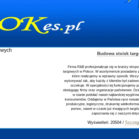
Pozycjon
Każda firma powinna mieć swo
wizytówkę. Żeby strona pozostał
ważna jest jej nowoczesność ora
grafikę plus inne dodatki, które m
funkcjonalność jest niewystar
zamówienie. Oprócz posiadan
szczególnie ważne jest zapewnien
rozważyć o zabiegach SEO w wy
Białystok
. Nie zaszkodzi równi
klient
Wyświetleń: 11