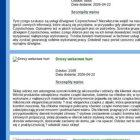
Odsłon: 5668
Data dodania: 2026-04-22
Szczegóły wpisu
Tym czego szukasz są usługi dźwigowe Częstochowa? Niezwłocznie wejdź na naszą
garść cennych informacji, które okażą się przydatne, w przypadku gdy planujesz 
Częstochowa. Opisujemy też w jakich sytuacjach jest on potrzebny. Szeroka grupa 
dźwigiem Częstochowa, wobec czego dobrze jest się na ich temat dowiedzieć możli
wytypować najlepszego wykonawcę. Trzeba bowiem inwestować w fachowe usługi
aby zyskać gwarancję solidnie wykonanej pracy. Odwiedź nasz portal i poszerz za
wynajmu dźwigów.
Dresy welurowe hurt
Odsłon: 2169
Data dodania: 2026-04-22
Szczegóły wpisu
Sklep odziez.net udostępnia szeroki kolekcję akcesoriów i odzieży dla klientek do
Wśród produktów odnajdziesz modne czapki damskie, świetne na chłodne dni, w ty
wykonane z najlepszych materiałów. W asortymencie pojawiła się także czapka be
miłośniczek eleganckiej prostoty ? oraz elegancka czapka z alpaki, która gwarantu
komfort noszenia. Na chłodne miesiące polecamy również czapki moherowe i czapki
zabezpieczają przed mrozem i podmuchami wiatru. Dla klientek pragnących znale
przygotowaliśmy damski komplet zimowy ? stylowe zestawienie czapki i komina lub
zimowych propozycji, sklep posiada w ofercie także stylową modę, w tym dresy we
dresów welurowych, doskonałe zarówno do domu, jak i na spacer. Odziez.net to skl
się z praktycznością ? odwiedź nasz sklep!