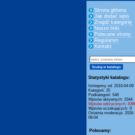
Strona główna
Jak dodać wpis
Znajdź kategorię
Nasze linki
Polecane strony
Regulamin
Kontakt
Statystyki katalogu:
Istniejemy od: 2010-04-09
Kategorii: 25
Podkategorii: 548
Wpisów aktywnych: 3344
Wpisów odrzuconych: 838
Wpisów oczekujących: 0
Ostatnia moderacja: 2026-
08-04
Polecamy: