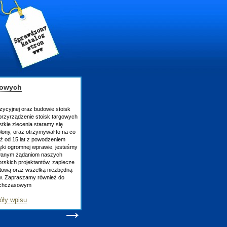
owanie Białystok
ją
stronę www
, która jednocześnie stanowi jej
a zapamiętana przez wirtualnego użytkownika
z praktyczność. Warto uświetnić ją o ciekawą
ożemy wynaleźć w Internecie. Nierzadko, iż ich
czająca. Warto więc pomyśleć o skrypcie na
ia firmowej strony
strony internetowe
j,
ie jej wejść - czyli jej popularyzacja. Warto
szukiwarkach. Zapraszamy -
pozycjonowanie
eż przypomnieć się co pewien czas zaufanym
om, wysyłając e-ma
829 /
Szczegóły wpisu
→