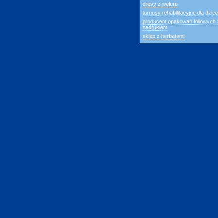
dresy z weluru
turnusy rehabilitacyjne dla dziec
producent opakowań foliowych 
nadrukiem
sklep z herbatami