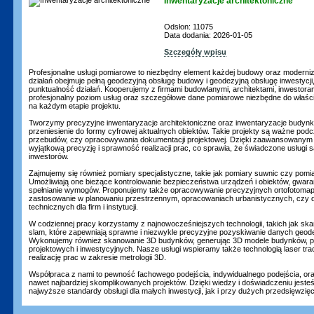
Inwentaryzacje architektoniczne
Odsłon: 11075
Data dodania: 2026-01-05
Szczegóły wpisu
Profesjonalne usługi pomiarowe to niezbędny element każdej budowy oraz moderniza
działań obejmuje pełną geodezyjną obsługę budowy i geodezyjną obsługę inwestycji
punktualność działań. Kooperujemy z firmami budowlanymi, architektami, inwestora
profesjonalny poziom usług oraz szczegółowe dane pomiarowe niezbędne do właści
na każdym etapie projektu.
Tworzymy precyzyjne inwentaryzacje architektoniczne oraz inwentaryzacje budynk
przeniesienie do formy cyfrowej aktualnych obiektów. Takie projekty są ważne podc
przebudów, czy opracowywania dokumentacji projektowej. Dzięki zaawansowanym
wyjątkową precyzję i sprawność realizacji prac, co sprawia, że świadczone usługi 
inwestorów.
Zajmujemy się również pomiary specjalistyczne, takie jak pomiary suwnic czy pom
Umożliwiają one bieżące kontrolowanie bezpieczeństwa urządzeń i obiektów, gwara
spełnianie wymogów. Proponujemy także opracowywanie precyzyjnych ortofotomap,
zastosowanie w planowaniu przestrzennym, opracowaniach urbanistycznych, czy
technicznych dla firm i instytucji.
W codziennej pracy korzystamy z najnowocześniejszych technologii, takich jak skan
slam, które zapewniają sprawne i niezwykle precyzyjne pozyskiwanie danych geode
Wykonujemy również skanowanie 3D budynków, generując 3D modele budynków, 
projektowych i inwestycyjnych. Nasze usługi wspieramy także technologią laser tra
realizację prac w zakresie metrologii 3D.
Współpraca z nami to pewność fachowego podejścia, indywidualnego podejścia, or
nawet najbardziej skomplikowanych projektów. Dzięki wiedzy i doświadczeniu jest
najwyższe standardy obsługi dla małych inwestycji, jak i przy dużych przedsięwzi