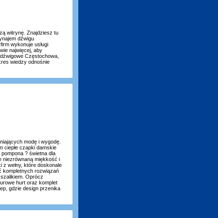
 witrynę. Znajdziesz tu
wynajem dźwigu
firm wykonuje usługi
wie najwięcej, aby
 dźwigowe Częstochowa,
kres wiedzy odnośnie
ceniających modę i wygodę.
m ciepłe czapki damskie
z pompona ? świetna dla
je niezrównaną miękkość i
 z wełny, które doskonale
źć kompletnych rozwiązań
 szalikiem. Oprócz
lurowe hurt oraz komplet
ep, gdzie design przenika