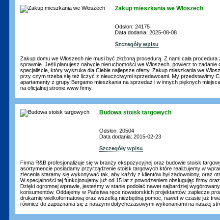
Zakup mieszkania we Włoszech
Odsłon: 24175
Data dodania: 2025-08-08
Szczegóły wpisu
Zakup domu we Włoszech nie musi być złożoną procedurą. Z nami cała procedura z
sprawnie. Jeśli planujesz nabycie nieruchomości we Włoszech, powierz to zadani
specjaliście, który wyszuka dla Ciebie najlepsze oferty. Zakup mieszkania we Włosz
przy czym trzeba się też liczyć z nieuczciwymi sprzedawcami. My przedstawimy 
apartamenty z grupy Bergamo mieszkania na sprzedaż i w innych pięknych miejscac
na oficjalnej stronie www firmy.
Budowa stoisk targowych
Odsłon: 20504
Data dodania: 2015-02-23
Szczegóły wpisu
Firma R&B profesjonalizuje się w branży ekspozycyjnej oraz budowie stoisk targo
asortymencie posiadamy przyrządzenie stoisk targowych które realizujemy w wpr
zlecenia staramy się wykonywać tak, aby każdy z klientów był zadowolony, oraz ot
W specjalności tej funkcjonujemy już od 15 lat z powodzeniem obsługując firmy ora
Dzięki ogromnej wprawie, jesteśmy w stanie podołać nawet najbardziej wygórowa
konsumentów. Oddajemy w Państwa ręce nowatorskich projektantów, zaplecze prod
drukarnię wielkoformatową oraz wszelką niezbędną pomoc, nawet w czasie już tr
również do zapoznania się z naszymi dotychczasowymi wykonaniami na naszej str