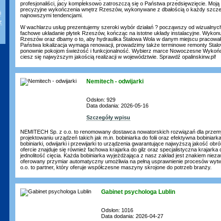
profesjonaliści, jacy kompleksowo zatroszczą się o Państwa przedsięwzięcie. Moją
precyzyjne wykończenia wnętrz Rzeszów, wykonywane z dbałością o każdy szcze
i
najnowszymi tendencjami.
z
W wachlarzu usług prezentujemy szeroki wybór działań ? począwszy od wizualnyc
fachowe układanie płytek Rzeszów, kończąc na istotne układy instalacyjne. Wykonu
Rzeszów oraz dbamy o to, aby hydraulika Stalowa Wola w danym miejscu pracowała
Państwa lokalizacja wymaga renowacji, prowadzimy także terminowe remonty Stal
ponownie pokojom świeżość i funkcjonalność. Wybierz marce Nowoczesne Wykończ
ciesz się najwyższym jakością realizacji w województwie. Sprawdź opalinskinw.pl!
Nemitech - odwijarki
Odsłon: 929
Data dodania: 2026-05-16
Szczegóły wpisu
NEMITECH Sp. z o.o. to renomowany dostawca nowatorskich rozwiązań dla przemys
projektowaniu urządzeń takich jak m.in. bobiniarka do folii oraz efektywna bobiniar
bobiniarki, odwijarki i przewijarki to urządzenia gwarantujące najwyższą jakość obr
ofercie znajduje się również fachowa krajarka do gilz oraz specjalistyczna krajarka 
jednolitość cięcia. Każda bobiniarka wyjeżdżająca z nasz zakład jest znakiem niez
oferowany przymiar automatyczny umożliwia na pełną usprawnienie procesów wy
o.o. to partner, który oferuje współczesne maszyny skrojone do potrzeb branży.
Gabinet psychologa Lublin
Odsłon: 1016
Data dodania: 2026-04-27