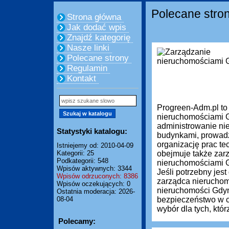
Polecane stro
Strona główna
Jak dodać wpis
Znajdź kategorię
Nasze linki
Polecane strony
Regulamin
Kontakt
Progreen-Adm.pl to
nieruchomościami G
administrowanie ni
Statystyki katalogu:
budynkami, prowadze
organizację prac te
Istniejemy od: 2010-04-09
Kategorii: 25
obejmuje także zar
Podkategorii: 548
nieruchomościami Gd
Wpisów aktywnych: 3344
Jeśli potrzebny je
Wpisów odrzuconych: 8386
zarządca nieruchom
Wpisów oczekujących: 0
nieruchomości Gdyn
Ostatnia moderacja: 2026-
08-04
bezpieczeństwo w c
wybór dla tych, którz
Polecamy: