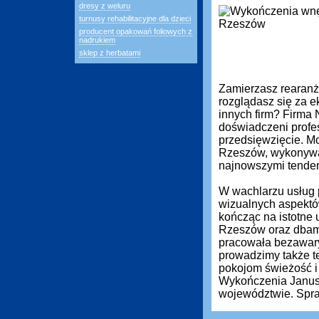
dresy z weluru
turnusy rehabilitacyjne dla dzieci
producent opakowań foliowych z
nadrukiem
sklep z herbatami
Zamierzasz rearanż
rozglądasz się za ek
innych firm? Firma
doświadczeni profe
przedsięwzięcie. M
Rzeszów, wykonywan
najnowszymi tenden
W wachlarzu usług 
wizualnych aspektó
kończąc na istotne 
Rzeszów oraz dbamy
pracowała bezawary
prowadzimy także t
pokojom świeżość i
Wykończenia Janusz 
województwie. Spra