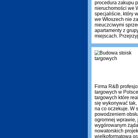
procedura zakupu pr
nieruchomości we 
specjaliście, który
we Włoszech nie zaw
nieuczciwymi sprz
apartamenty z grup
miejscach. Przejrzyj
Firma R&B profesjon
targowych w Polsce
targowych które re
się wykonywać tak, 
na co oczekuje. W s
powodzeniem obsług
ogromnej wprawie, 
wygórowanym żąda
nowatorskich projek
wielkoformatową or