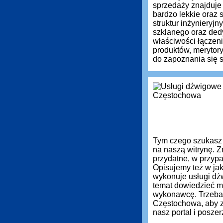
sprzedaży znajduje
bardzo lekkie oraz
struktur inżynieryj
szklanego oraz ded
właściwości łączen
produktów, meryto
do zapoznania się s
Tym czego szukasz
na naszą witrynę. Z
przydatne, w przyp
Opisujemy też w jak
wykonuje usługi dź
temat dowiedzieć m
wykonawcę. Trzeba
Częstochowa, aby z
nasz portal i posz