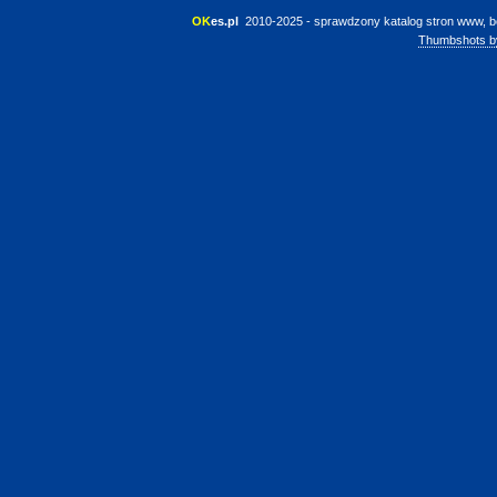
OK
es.pl
 2010-2025 - sprawdzony katalog stron www, b
Thumbshots b