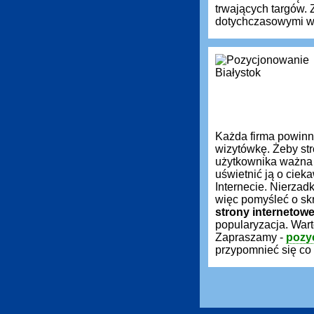
trwających targów.
dotychczasowymi wy
Każda firma powin
wizytówkę. Żeby st
użytkownika ważna 
uświetnić ją o ciek
Internecie. Nierzadk
więc pomyśleć o sk
strony internetow
popularyzacja. War
Zapraszamy -
pozy
przypomnieć się co 