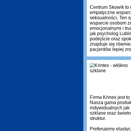
Centrum Skowik to 
empatyczne wsparci
seksualności. Ten s
wsparcie osobom zm
emocjonalnymi i tru
jak psycholog Lubli
podejście oraz spok
znajduje się równie
pacjentów lepiej z
Firma Krinex jest t
Nasza gama produkt
indywidualnych jak
szklane oraz świetn
struktur.
Preferujemy elastyc