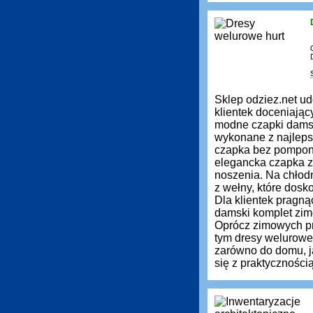
Sklep odziez.net ud
klientek doceniają
modne czapki damsk
wykonane z najleps
czapka bez pompona 
elegancka czapka z 
noszenia. Na chłod
z wełny, które dos
Dla klientek pragn
damski komplet zimo
Oprócz zimowych pr
tym dresy welurowe
zarówno do domu, ja
się z praktyczności