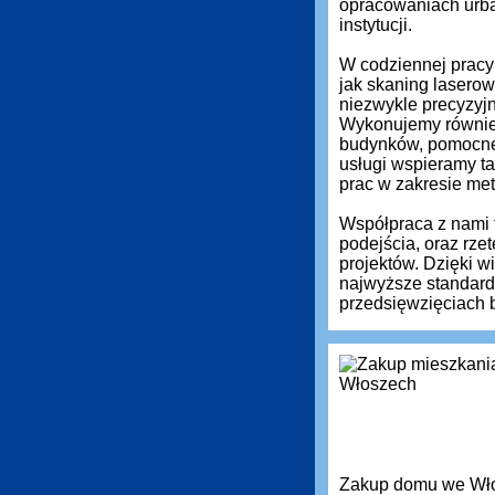
opracowaniach urba
instytucji.
W codziennej pracy 
jak skaning laserow
niezwykle precyzyj
Wykonujemy równie
budynków, pomocne 
usługi wspieramy ta
prac w zakresie met
Współpraca z nami 
podejścia, oraz rz
projektów. Dzięki 
najwyższe standardy
przedsięwzięciach 
Zakup domu we Włos