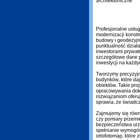
Profesjonalne usłu
modernizacji konstr
budowy i geodezyjn
punktualność działa
inwestorami prywat
szczegółowe dane 
inwestycji na każdy
Tworzymy precyzyjn
budynków, które daj
obiektów. Takie pro
opracowywania dok
rozwiązaniom oferuj
sprawia, że świadc
Zajmujemy się równi
czy pomiary przemi
bezpieczeństwa urz
spełnianie wymogó
ortofotomap, które