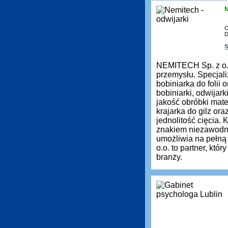
N
O
D
S
NEMITECH Sp. z o.
przemysłu. Specjali
bobiniarka do folii
bobiniarki, odwijar
jakość obróbki mate
krajarka do gilz ora
jednolitość cięcia.
znakiem niezawodno
umożliwia na pełn
o.o. to partner, kt
branży.