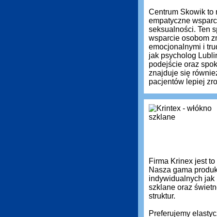
Centrum Skowik to 
empatyczne wsparci
seksualności. Ten s
wsparcie osobom zm
emocjonalnymi i tru
jak psycholog Lubli
podejście oraz spok
znajduje się równie
pacjentów lepiej z
Firma Krinex jest t
Nasza gama produkt
indywidualnych jak
szklane oraz świetn
struktur.
Preferujemy elastyc