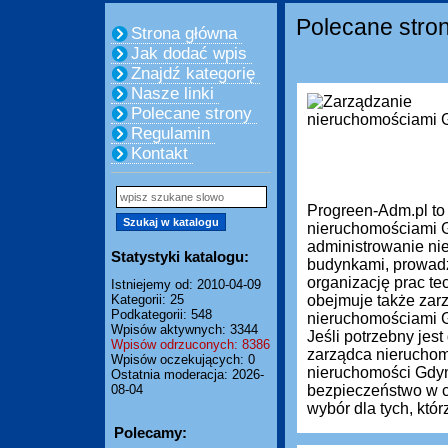
Polecane stro
Strona główna
Jak dodać wpis
Znajdź kategorię
Nasze linki
Polecane strony
Regulamin
Kontakt
Progreen-Adm.pl to
nieruchomościami G
administrowanie ni
Statystyki katalogu:
budynkami, prowadze
organizację prac te
Istniejemy od: 2010-04-09
Kategorii: 25
obejmuje także zar
Podkategorii: 548
nieruchomościami Gd
Wpisów aktywnych: 3344
Jeśli potrzebny je
Wpisów odrzuconych: 8386
zarządca nieruchom
Wpisów oczekujących: 0
nieruchomości Gdyn
Ostatnia moderacja: 2026-
08-04
bezpieczeństwo w c
wybór dla tych, którz
Polecamy: