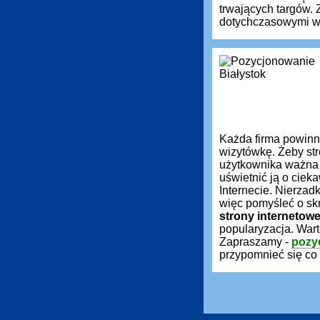
trwających targów.
dotychczasowymi wy
Każda firma powin
wizytówkę. Żeby st
użytkownika ważna 
uświetnić ją o ciek
Internecie. Nierzadk
więc pomyśleć o sk
strony internetow
popularyzacja. War
Zapraszamy -
pozy
przypomnieć się co 