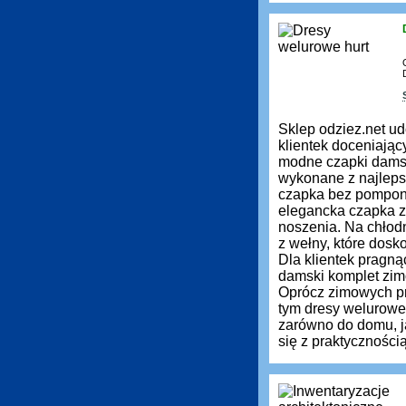
Sklep odziez.net ud
klientek doceniają
modne czapki damsk
wykonane z najleps
czapka bez pompona 
elegancka czapka z 
noszenia. Na chłod
z wełny, które dos
Dla klientek pragn
damski komplet zimo
Oprócz zimowych pr
tym dresy welurowe
zarówno do domu, ja
się z praktyczności