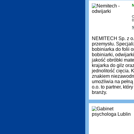
N
O
D
S
NEMITECH Sp. z o.
przemysłu. Specjali
bobiniarka do folii
bobiniarki, odwijar
jakość obróbki mate
krajarka do gilz ora
jednolitość cięcia.
znakiem niezawodno
umożliwia na pełn
o.o. to partner, kt
branży.