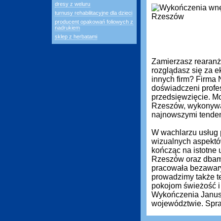
dresy z weluru
turnusy rehabilitacyjne dla dzieci
producent opakowań foliowych z
nadrukiem
sklep z herbatami
Zamierzasz rearanż
rozglądasz się za ek
innych firm? Firma
doświadczeni profe
przedsięwzięcie. M
Rzeszów, wykonywan
najnowszymi tenden
W wachlarzu usług 
wizualnych aspektó
kończąc na istotne 
Rzeszów oraz dbamy
pracowała bezawary
prowadzimy także t
pokojom świeżość i
Wykończenia Janusz 
województwie. Spra