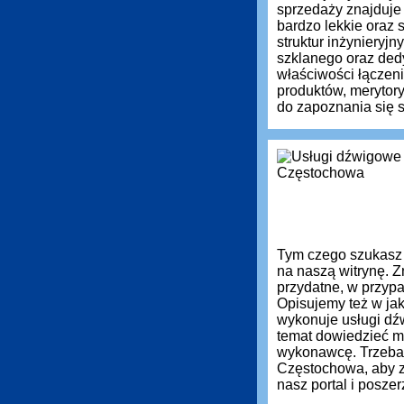
sprzedaży znajduje
bardzo lekkie oraz
struktur inżynieryj
szklanego oraz ded
właściwości łączen
produktów, meryto
do zapoznania się s
Tym czego szukasz
na naszą witrynę. Z
przydatne, w przyp
Opisujemy też w jak
wykonuje usługi dź
temat dowiedzieć m
wykonawcę. Trzeba
Częstochowa, aby z
nasz portal i posz