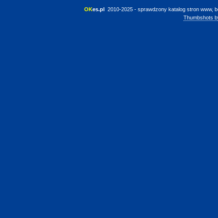
OK
es.pl
 2010-2025 - sprawdzony katalog stron www, b
Thumbshots b