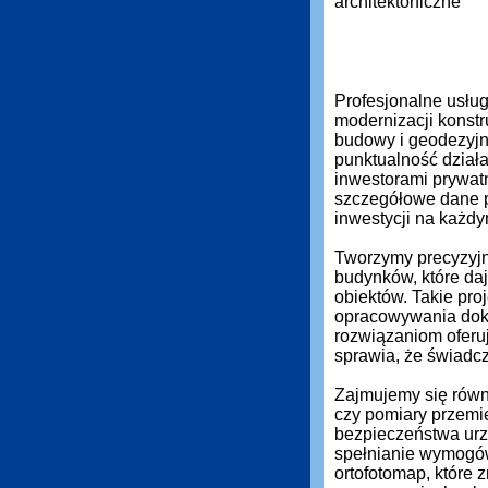
Profesjonalne usłu
modernizacji konstr
budowy i geodezyjn
punktualność działa
inwestorami prywat
szczegółowe dane 
inwestycji na każdy
Tworzymy precyzyjn
budynków, które daj
obiektów. Takie pro
opracowywania dok
rozwiązaniom oferuj
sprawia, że świadc
Zajmujemy się równi
czy pomiary przemi
bezpieczeństwa urz
spełnianie wymogó
ortofotomap, które