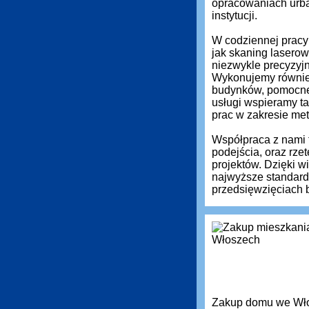
opracowaniach urba
instytucji.
W codziennej pracy 
jak skaning laserow
niezwykle precyzyj
Wykonujemy równie
budynków, pomocne 
usługi wspieramy ta
prac w zakresie met
Współpraca z nami 
podejścia, oraz rz
projektów. Dzięki 
najwyższe standardy
przedsięwzięciach 
Zakup domu we Włos