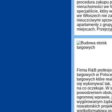
procedura zakupu pr
nieruchomości we 
specjaliście, który
we Włoszech nie zaw
nieuczciwymi sprz
apartamenty z grup
miejscach. Przejrzyj
Firma R&B profesjon
targowych w Polsce
targowych które re
się wykonywać tak, 
na co oczekuje. W s
powodzeniem obsług
ogromnej wprawie, 
wygórowanym żąda
nowatorskich projek
wielkoformatową or