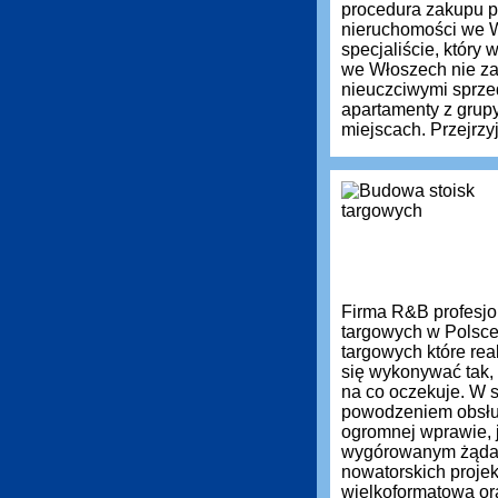
procedura zakupu pr
nieruchomości we 
specjaliście, który
we Włoszech nie zaw
nieuczciwymi sprz
apartamenty z grup
miejscach. Przejrzyj
Firma R&B profesjon
targowych w Polsce
targowych które re
się wykonywać tak, 
na co oczekuje. W s
powodzeniem obsług
ogromnej wprawie, 
wygórowanym żąda
nowatorskich projek
wielkoformatową or