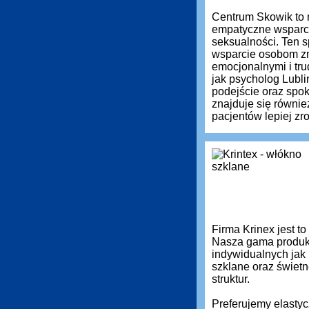
Centrum Skowik to 
empatyczne wsparci
seksualności. Ten s
wsparcie osobom zm
emocjonalnymi i tru
jak psycholog Lubli
podejście oraz spok
znajduje się równie
pacjentów lepiej z
Firma Krinex jest t
Nasza gama produkt
indywidualnych jak
szklane oraz świetn
struktur.
Preferujemy elastyc