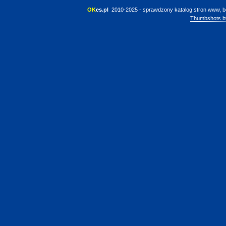
OK
es.pl
 2010-2025 - sprawdzony katalog stron www, b
Thumbshots b