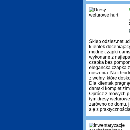
Sklep odziez.net ud
klientek doceniają
modne czapki damsk
wykonane z najleps
czapka bez pompona 
elegancka czapka z 
noszenia. Na chłod
z wełny, które dos
Dla klientek pragn
damski komplet zimo
Oprócz zimowych pr
tym dresy welurowe
zarówno do domu, ja
się z praktyczności