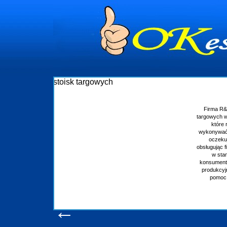
raz budowie stoisk
nie stoisk targowych
ia staramy się
otrzymywał to na co
at z powodzeniem
ej wprawie, jesteśmy
daniom naszych
ektantów, zaplecze
 wszelką niezbędną
zamy również do
ym
u
←