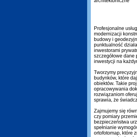
Profesjonalne usłu
modernizacji konstr
budowy i geodezyjn
punktualność działa
inwestorami prywat
szczegółowe dane 
inwestycji na każdy
Tworzymy precyzyjn
budynków, które daj
obiektów. Takie pro
opracowywania dok
rozwiązaniom oferuj
sprawia, że świadc
Zajmujemy się równi
czy pomiary przemi
bezpieczeństwa urz
spełnianie wymogó
ortofotomap, które