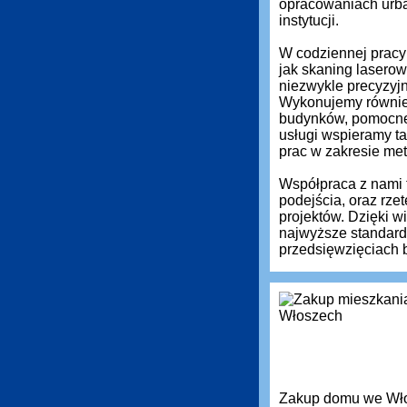
opracowaniach urba
instytucji.
W codziennej pracy 
jak skaning laserow
niezwykle precyzyj
Wykonujemy równie
budynków, pomocne 
usługi wspieramy ta
prac w zakresie met
Współpraca z nami 
podejścia, oraz rz
projektów. Dzięki 
najwyższe standardy
przedsięwzięciach 
Zakup domu we Włos