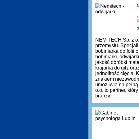
N
O
D
S
NEMITECH Sp. z o.
przemysłu. Specjali
bobiniarka do folii
bobiniarki, odwijar
jakość obróbki mate
krajarka do gilz ora
jednolitość cięcia.
znakiem niezawodno
umożliwia na pełn
o.o. to partner, kt
branży.