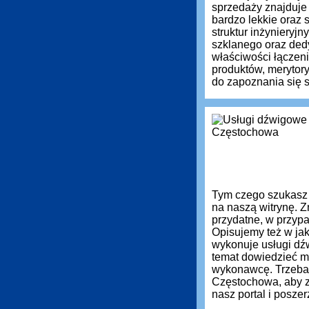
sprzedaży znajduje
bardzo lekkie oraz
struktur inżynieryj
szklanego oraz ded
właściwości łączen
produktów, meryto
do zapoznania się s
Tym czego szukasz
na naszą witrynę. Z
przydatne, w przyp
Opisujemy też w jak
wykonuje usługi dź
temat dowiedzieć m
wykonawcę. Trzeba
Częstochowa, aby z
nasz portal i posz