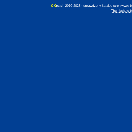
OK
es.pl
 2010-2025 - sprawdzony katalog stron www, b
Thumbshots b