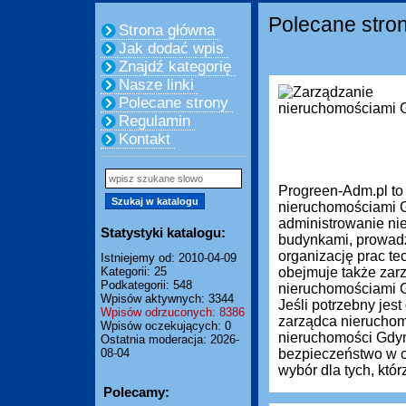
Polecane stro
Strona główna
Jak dodać wpis
Znajdź kategorię
Nasze linki
Polecane strony
Regulamin
Kontakt
Progreen-Adm.pl to
nieruchomościami G
administrowanie ni
Statystyki katalogu:
budynkami, prowadze
organizację prac te
Istniejemy od: 2010-04-09
Kategorii: 25
obejmuje także zar
Podkategorii: 548
nieruchomościami Gd
Wpisów aktywnych: 3344
Jeśli potrzebny je
Wpisów odrzuconych: 8386
zarządca nieruchom
Wpisów oczekujących: 0
nieruchomości Gdyn
Ostatnia moderacja: 2026-
08-04
bezpieczeństwo w c
wybór dla tych, którz
Polecamy: