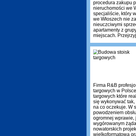
procedura zakupu pr
nieruchomości we 
specjaliście, który
we Włoszech nie zaw
nieuczciwymi sprz
apartamenty z grup
miejscach. Przejrzyj
Firma R&B profesjon
targowych w Polsce
targowych które re
się wykonywać tak, 
na co oczekuje. W s
powodzeniem obsług
ogromnej wprawie, 
wygórowanym żąda
nowatorskich projek
wielkoformatową or