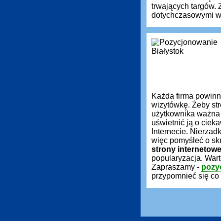
trwających targów.
dotychczasowymi wy
Każda firma powin
wizytówkę. Żeby st
użytkownika ważna 
uświetnić ją o ciek
Internecie. Nierzadk
więc pomyśleć o sk
strony internetow
popularyzacja. War
Zapraszamy -
pozy
przypomnieć się co 