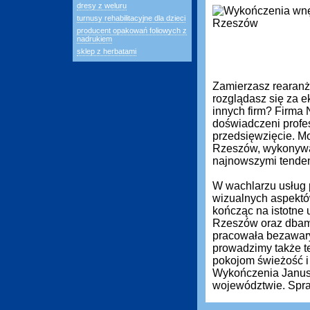
dresy z weluru
turnusy rehabilitacyjne dla dzieci
producent opakowań foliowych z
nadrukiem
sklep z herbatami
Zamierzasz rearanż
rozglądasz się za ek
innych firm? Firma
doświadczeni profe
przedsięwzięcie. M
Rzeszów, wykonywan
najnowszymi tenden
W wachlarzu usług 
wizualnych aspektó
kończąc na istotne 
Rzeszów oraz dbamy
pracowała bezawary
prowadzimy także t
pokojom świeżość i
Wykończenia Janusz 
województwie. Spra