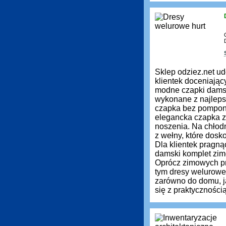
Sklep odziez.net ud
klientek doceniają
modne czapki damsk
wykonane z najleps
czapka bez pompona 
elegancka czapka z 
noszenia. Na chłod
z wełny, które dos
Dla klientek pragn
damski komplet zimo
Oprócz zimowych pr
tym dresy welurowe
zarówno do domu, ja
się z praktyczności