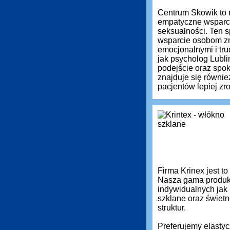
Centrum Skowik to 
empatyczne wsparci
seksualności. Ten s
wsparcie osobom zm
emocjonalnymi i tru
jak psycholog Lubli
podejście oraz spok
znajduje się równie
pacjentów lepiej z
Firma Krinex jest t
Nasza gama produkt
indywidualnych jak
szklane oraz świetn
struktur.
Preferujemy elastyc