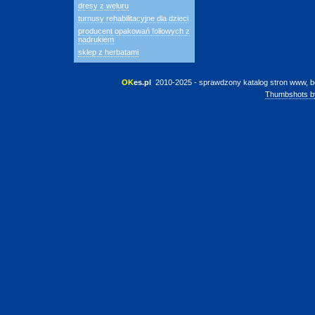
dresy z weluru
turnusy rehabilitacyjne dla dzieci
producent opakowań foliowych z
nadrukiem
sklep z herbatami
OK
es.pl
 2010-2025 - sprawdzony katalog stron www, b
Thumbshots b