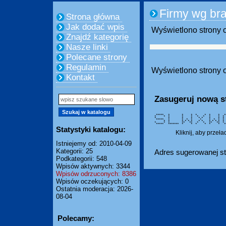
Firmy wg br
Strona główna
Jak dodać wpis
Wyświetlono strony o
Znajdź kategorię
Nasze linki
Polecane strony
Regulamin
Wyświetlono strony o
Kontakt
Zasugeruj nową s
***** * * * * * * * ***
* * * * * * * * * *
* * * * * * * * *
***** * * * * * * * * *
* * * * * * * * * * *
* * * ** ** * * ** **
***** ******* * * * * * 
Statystyki katalogu:
Kliknij, aby przeł
Istniejemy od: 2010-04-09
Kategorii: 25
Adres sugerowanej st
Podkategorii: 548
Wpisów aktywnych: 3344
Wpisów odrzuconych: 8386
Wpisów oczekujących: 0
Ostatnia moderacja: 2026-
08-04
Polecamy: