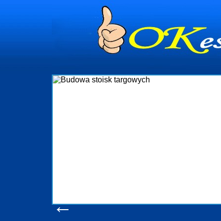
dynia
dministrowanie
ściami Gdynia i
ieżący nadzór nad
iczenia, organizację
ta obejmuje także
uchomościami Gdynia
potrzebny jest
ieruchomości Sopot
nia, Progreen-Adm
w codziennym
dla tych
←