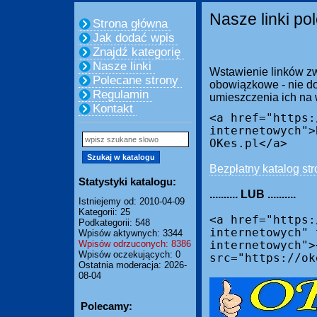
Nasze linki po
Strona główna
Jak dodać wpis
Znajdź kategorię
Nasze linki
Wstawienie linków zw
Polecane strony
obowiązkowe - nie do
Regulamin
umieszczenia ich na
Kontakt
<a href="https:
internetowych">
OKes.pl</a>
Bezpłatny katalog str
Statystyki katalogu:
.......... LUB ..........
Istniejemy od: 2010-04-09
Kategorii: 25
<a href="https:
Podkategorii: 548
internetowych" 
Wpisów aktywnych: 3344
Wpisów odrzuconych: 8386
internetowych">
Wpisów oczekujących: 0
src="https://ok
Ostatnia moderacja: 2026-
08-04
Polecamy: