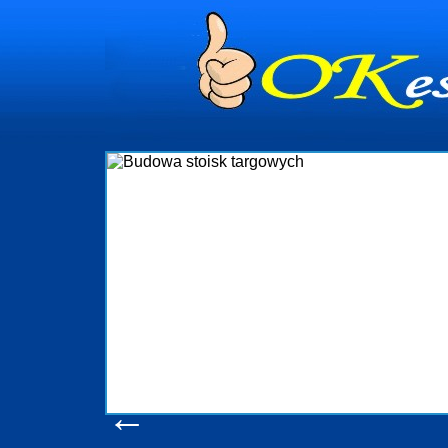
dynia
dministrowanie
ściami Gdynia i
ieżący nadzór nad
iczenia, organizację
ta obejmuje także
uchomościami Gdynia
potrzebny jest
ieruchomości Sopot
nia, Progreen-Adm
w codziennym
dla tych
←