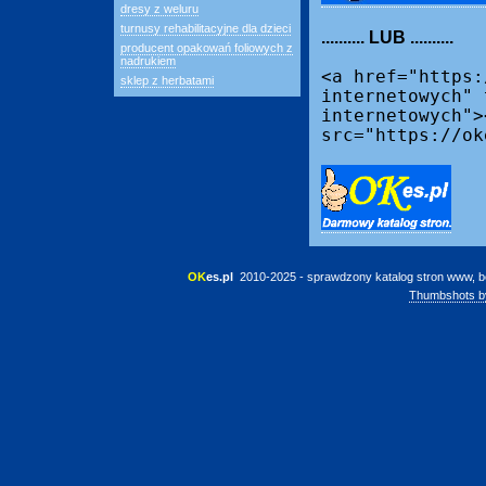
dresy z weluru
turnusy rehabilitacyjne dla dzieci
.......... LUB ..........
producent opakowań foliowych z
nadrukiem
<a href="https:
sklep z herbatami
internetowych" 
internetowych">
src="https://ok
OK
es.pl
 2010-2025 - sprawdzony katalog stron www, b
Thumbshots b