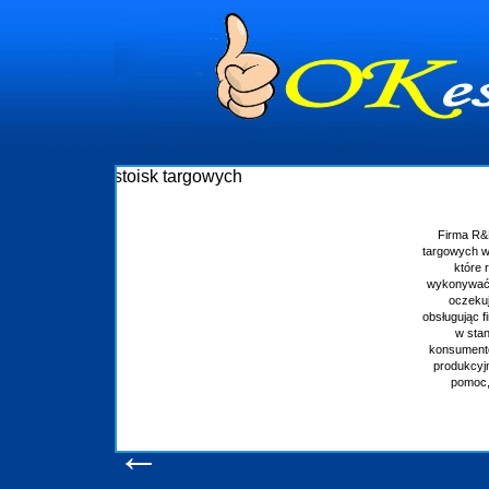
Budowa stoisk targowych
Firma R&B profesjonalizuje się w branży ekspozycyjnej oraz budowie stoisk
targowych w Polsce. W asortymencie posiadamy przyrządzenie stoisk targowych
które realizujemy w wprawny sposób. Wszystkie zlecenia staramy się
wykonywać tak, aby każdy z klientów był zadowolony, oraz otrzymywał to na co
oczekuje. W specjalności tej funkcjonujemy już od 15 lat z powodzeniem
obsługując firmy oraz organizacje państwowe. Dzięki ogromnej wprawie, jesteśmy
w stanie podołać nawet najbardziej wygórowanym żądaniom naszych
konsumentów. Oddajemy w Państwa ręce nowatorskich projektantów, zaplecze
produkcyjne, logistyczne, drukarnię wielkoformatową oraz wszelką niezbędną
pomoc, nawet w czasie już trwających targów. Zapraszamy również do
zapoznania się z naszymi dotychczasowym
Wyświetleń: 20575 /
Szczegóły wpisu
←