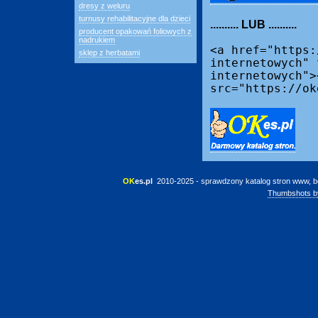
dresy z weluru
turnusy rehabilitacyjne dla dzieci
.......... LUB ..........
producent opakowań foliowych z
nadrukiem
<a href="https:
sklep z herbatami
internetowych" 
internetowych">
src="https://ok
OK
es.pl
 2010-2025 - sprawdzony katalog stron www, b
Thumbshots b