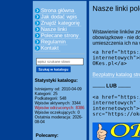
Nasze linki po
Strona główna
Jak dodać wpis
Znajdź kategorię
Nasze linki
Wstawienie linków zw
Polecane strony
obowiązkowe - nie do
Regulamin
umieszczenia ich na
Kontakt
<a href="https:
internetowych">
OKes.pl</a>
Bezpłatny katalog str
Statystyki katalogu:
.......... LUB ..........
Istniejemy od: 2010-04-09
Kategorii: 25
<a href="https:
Podkategorii: 548
internetowych" 
Wpisów aktywnych: 3344
Wpisów odrzuconych: 8386
internetowych">
Wpisów oczekujących: 0
src="https://ok
Ostatnia moderacja: 2026-
08-04
Polecamy: